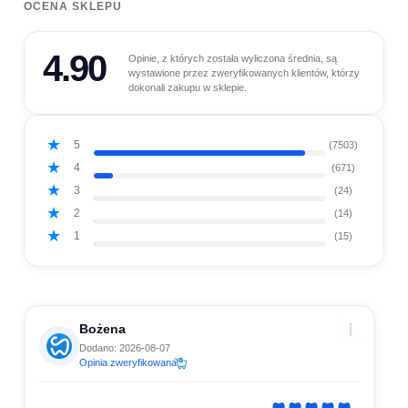
OCENA SKLEPU
4.90
Opinie, z których została wyliczona średnia, są
wystawione przez zweryfikowanych klientów, którzy
dokonali zakupu w sklepie.
5
(7503)
4
(671)
3
(24)
2
(14)
1
(15)
Bożena
Dodano: 2026-08-07
Opinia zweryfikowana