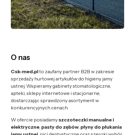
O nas
Csk-med.pl
to zaufany partner B2B w zakresie
sprzedaży hurtowej artykułów do higieny jamy
ustnej. Wspieramy gabinety stomatologiczne,
apteki, sklepy internetowe i stacjonarne,
dostarczając sprawdzony asortyment w
konkurencyjnych cenach.
W ofercie posiadamy
szczoteczki manualne i
elektryczne
,
pasty do zębów
,
płyny do płukania
jamy ustnej
, nici dentystyczne oraz szeroki wybór