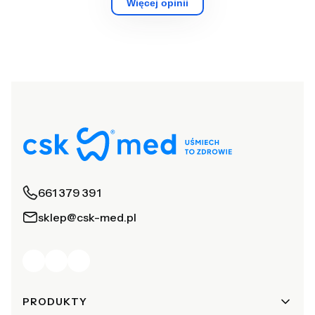
Więcej opinii
661 379 391
sklep@csk-med.pl
Linki w stopce
PRODUKTY