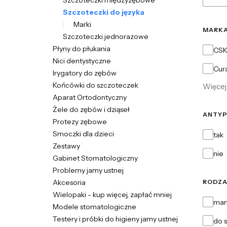
Szczoteczki międzyzębowe
Szczoteczki do języka
Marki
MARK
Szczoteczki jednorazowe
Płyny do płukania
Marka
CS
Nici dentystyczne
Cur
Irygatory do zębów
Końcówki do szczoteczek
Więcej 
Aparat Ortodontyczny
Żele do zębów i dziąseł
ANTYP
Protezy zębowe
antypo
Smoczki dla dzieci
tak
Zestawy
nie
Gabinet Stomatologiczny
Problemy jamy ustnej
Akcesoria
RODZA
Wielopaki - kup więcej, zapłać mniej
Rodza
man
Modele stomatologiczne
Testery i próbki do higieny jamy ustnej
do s