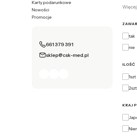
Karty podarunkowe
Więcej 
Nowości
Promocje
Koniec menu
ZAWAR
Zawart
tak
661 379 391
nie
sklep@csk-med.pl
ILOŚĆ
Ilość
1szt
2szt
KRAJ 
Kraj p
Jap
Nie