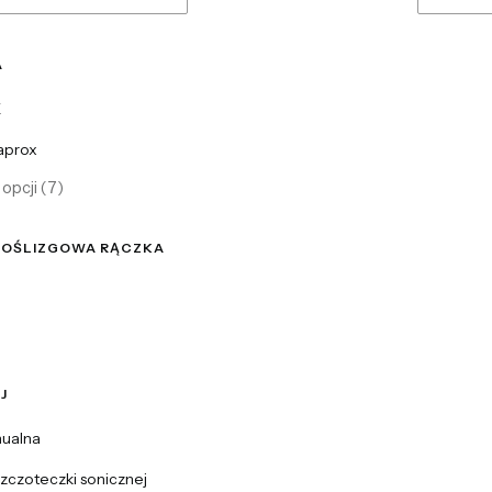
A
K
aprox
opcji (7)
OŚLIZGOWA RĄCZKA
ślizgowa rączka
J
j
ualna
zczoteczki sonicznej