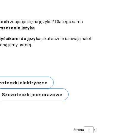
dech
znajduje się na języku? Dlatego sama
szczenie języka
.
zyścikami do języka
, skutecznie usuwają nalot
enę jamy ustnej.
oteczki elektryczne
Szczoteczki jednorazowe
Strona
z 1