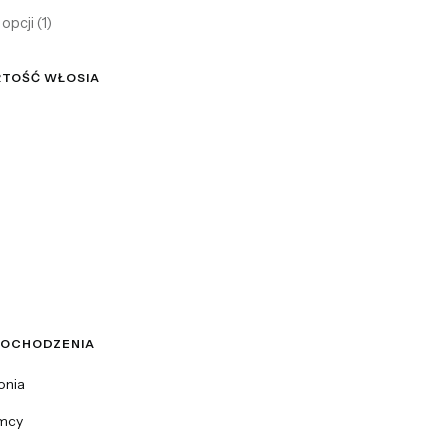
opcji (1)
TOŚĆ WŁOSIA
ość włosia
POCHODZENIA
ochodzenia
onia
mcy