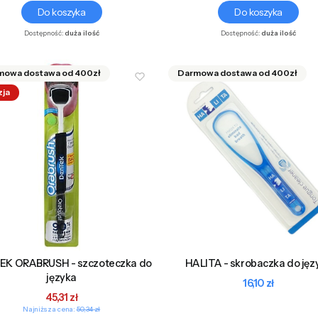
Do koszyka
Do koszyka
Dostępność:
duża ilość
Dostępność:
duża ilość
zja
K ORABRUSH - szczoteczka do
HALITA - skrobaczka do jęz
języka
Cena
16,10 zł
Cena promocyjna
45,31 zł
Najniższa cena:
50,34 zł