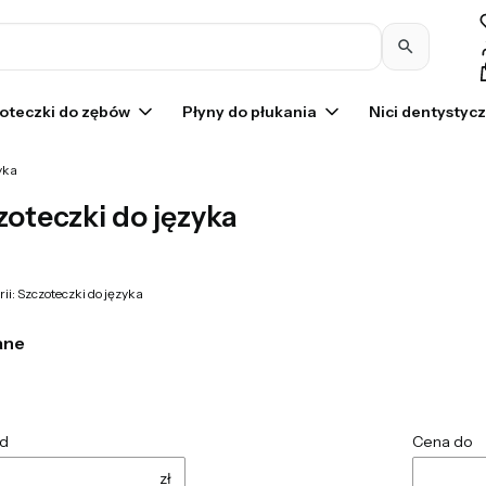
Pr
oteczki do zębów
Płyny do płukania
Nici dentystyc
yka
zoteczki do języka
ii: Szczoteczki do języka
ane
d
Cena do
zł