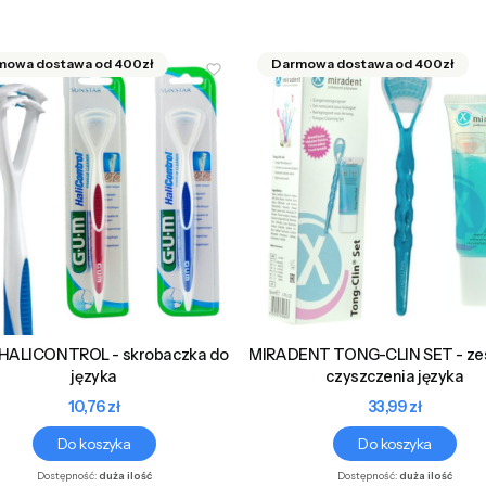
HALICONTROL - skrobaczka do
MIRADENT TONG-CLIN SET - ze
języka
czyszczenia języka
Cena
Cena
10,76 zł
33,99 zł
Do koszyka
Do koszyka
Dostępność:
duża ilość
Dostępność:
duża ilość