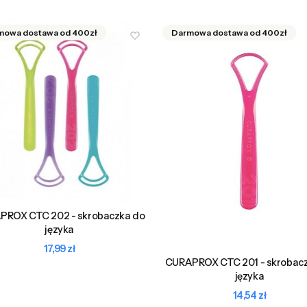
PROX CTC 202 - skrobaczka do
języka
Cena
17,99 zł
CURAPROX CTC 201 - skrobac
języka
Cena
14,54 zł