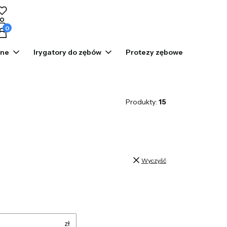
odukty w koszyku: 0. Zobacz szczegóły
zne
Irygatory do zębów
Protezy zębowe
Prom
Produkty:
15
Wyczyść
zł