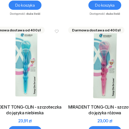
Do koszyka
Do koszyka
Dostępność:
duża ilość
Dostępność:
duża ilość
ENT TONG-CLIN - szczoteczka
MIRADENT TONG-CLIN - szczo
do języka niebieska
do języka różowa
Cena
Cena
23,91 zł
23,00 zł