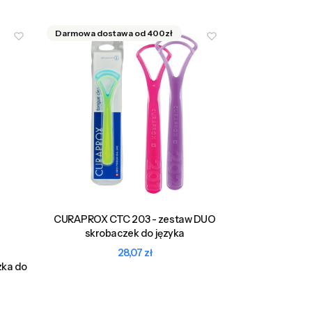
CURAPROX CTC 203 - zestaw DUO
skrobaczek do języka
Cena
28,07 zł
zka do