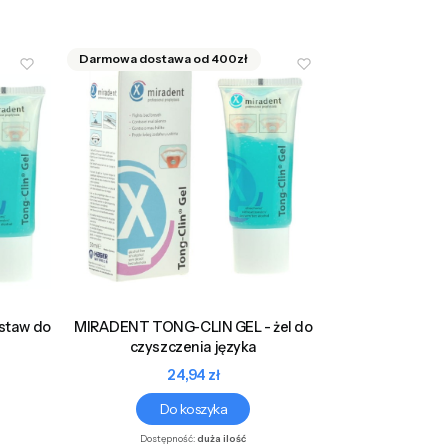
staw do
MIRADENT TONG-CLIN GEL - żel do
czyszczenia języka
Cena
24,94 zł
Do koszyka
Dostępność:
duża ilość