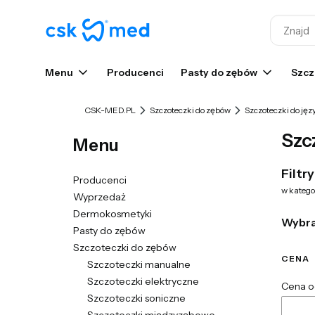
Menu
Producenci
Pasty do zębów
Szcz
CSK-MED.PL
Szczoteczki do zębów
Szczoteczki do jęz
Szc
Menu
Filtry
Producenci
w kategor
Wyprzedaż
Dermokosmetyki
Wybr
Pasty do zębów
Szczoteczki do zębów
CENA
Szczoteczki manualne
Szczoteczki elektryczne
Cena o
Szczoteczki soniczne