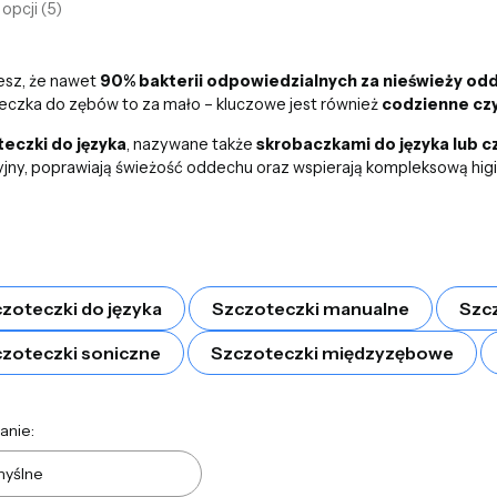
opcji (5)
esz, że nawet
90% bakterii odpowiedzialnych za nieświeży od
eczka do zębów to za mało – kluczowe jest również
codzienne czy
eczki do języka
, nazywane także
skrobaczkami do języka lub c
yjny, poprawiają świeżość oddechu oraz wspierają kompleksową higi
zoteczki do języka
Szczoteczki manualne
Szcz
zoteczki soniczne
Szczoteczki międzyzębowe
a produktów
anie:
yślne