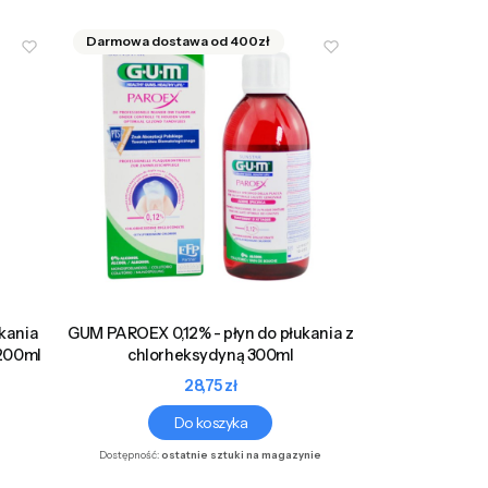
ukania
GUM PAROEX 0,12% - płyn do płukania z
 200ml
chlorheksydyną 300ml
Cena
28,75 zł
Do koszyka
Dostępność:
ostatnie sztuki na magazynie