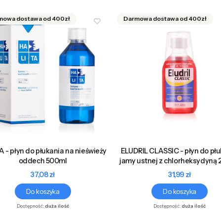
 - płyn do płukania na nieświeży
ELUDRIL CLASSIC - płyn do pł
oddech 500ml
jamy ustnej z chlorheksydyną
Cena
Cena
37,08 zł
31,99 zł
Do koszyka
Do koszyka
Dostępność:
duża ilość
Dostępność:
duża ilość