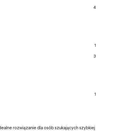
4
1
3
1
 Idealne rozwiązanie dla osób szukających szybkiej