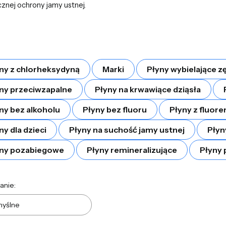
cznej ochrony jamy ustnej.
ny z chlorheksydyną
Marki
Płyny wybielające z
ny przeciwzapalne
Płyny na krwawiące dziąsła
ny bez alkoholu
Płyny bez fluoru
Płyny z fluor
ny dla dzieci
Płyny na suchość jamy ustnej
Płyn
yny pozabiegowe
Płyny remineralizujące
Płyny 
a produktów
anie:
yślne