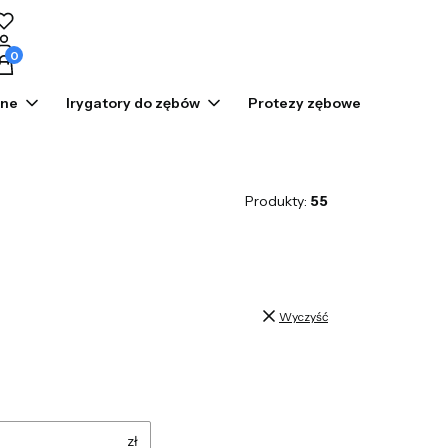
odukty w koszyku: 0. Zobacz szczegóły
zne
Irygatory do zębów
Protezy zębowe
Prom
Produkty:
55
Wyczyść
zł