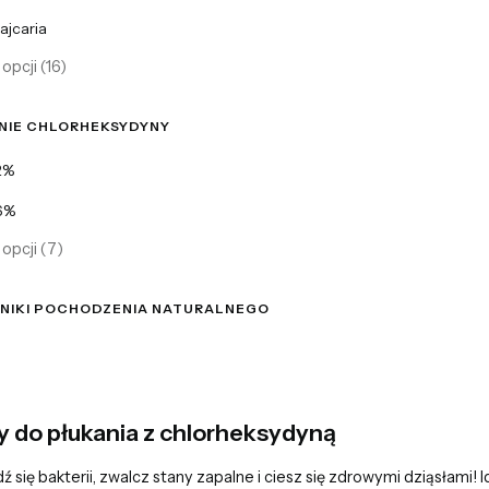
ajcaria
opcji (16)
NIE CHLORHEKSYDYNY
ie chlorheksydyny
2%
6%
opcji (7)
NIKI POCHODZENIA NATURALNEGO
iki pochodzenia naturalnego
y do płukania z chlorheksydyną
 się bakterii, zwalcz stany zapalne i ciesz się zdrowymi dziąsłami!