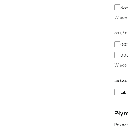
Szw
Więcej 
STĘŻE
Stężen
0,0
0,0
Więcej 
SKŁAD
Składn
tak
Płyn
Pozbądź