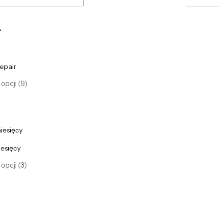
A
epair
opcji (9)
iesięcy
iesięcy
opcji (3)