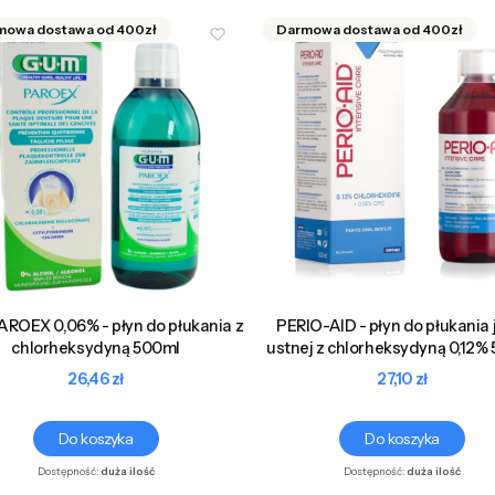
ROEX 0,06% - płyn do płukania z
PERIO-AID - płyn do płukania
chlorheksydyną 500ml
ustnej z chlorheksydyną 0,12%
Cena
Cena
26,46 zł
27,10 zł
Do koszyka
Do koszyka
Dostępność:
duża ilość
Dostępność:
duża ilość