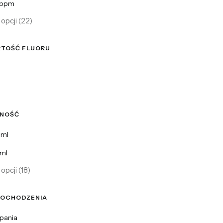
6ppm
opcji (22)
TOŚĆ FLUORU
ość fluoru
MNOŚĆ
ność
ml
ml
opcji (18)
POCHODZENIA
ochodzenia
zpania