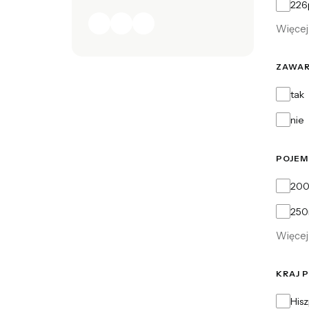
22
Więcej 
ZAWAR
Zawart
tak
nie
POJE
Pojem
200
250
Więcej 
KRAJ 
Kraj p
His