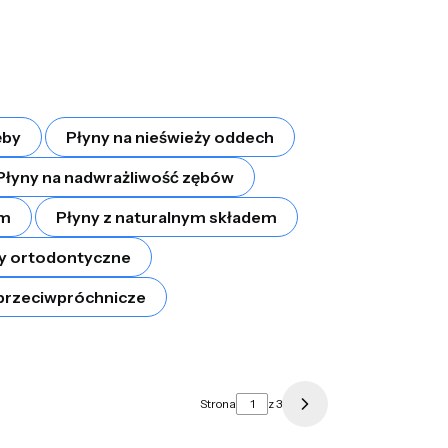
ęby
Płyny na nieświeży oddech
Płyny na nadwrażliwość zębów
em
Płyny z naturalnym składem
y ortodontyczne
przeciwpróchnicze
Strona
z 3
Następne produkty