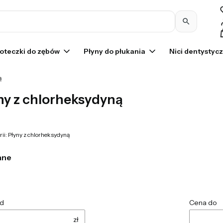
Pr
oteczki do zębów
Płyny do płukania
Nici dentystyc
ą
ny z chlorheksydyną
rii: Płyny z chlorheksydyną
ane
d
Cena do
zł