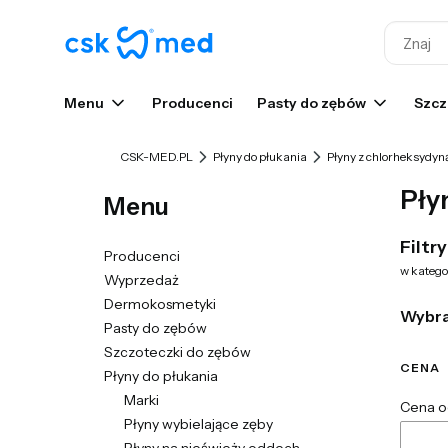
Menu
Producenci
Pasty do zębów
Szcz
CSK-MED.PL
Płyny do płukania
Płyny z chlorheksydyn
Pły
Menu
Filtry
Producenci
w katego
Wyprzedaż
Dermokosmetyki
Wybr
Pasty do zębów
Szczoteczki do zębów
CENA
Płyny do płukania
Marki
Cena o
Płyny wybielające zęby