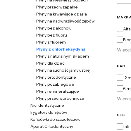
Płyny na nieświeży oddech
Płyny przeciwzapalne
Płyny na krwawiące dziąsła
MARK
Płyny na nadwrażliwość zębów
Płyny bez alkoholu
Marka
Alfa
Płyny bez fluoru
Bior
Płyny z fluorem
Płyny z chlorheksydyną
Więcej 
Płyny z naturalnym składem
Płyny dla dzieci
PAO
Płyny na suchość jamy ustnej
PAO
Płyny ortodontyczne
12 m
Płyny pozabiegowe
6 m
Płyny remineralizujące
Płyny przeciwpróchnicze
Więcej 
Nici dentystyczne
Irygatory do zębów
SLS
Końcówki do szczoteczek
SLS
Aparat Ortodontyczny
tak