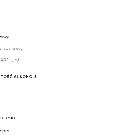
towy
loowocowy
opcji (14)
TOŚĆ ALKOHOLU
ość alkoholu
 FLUORU
luoru
0ppm