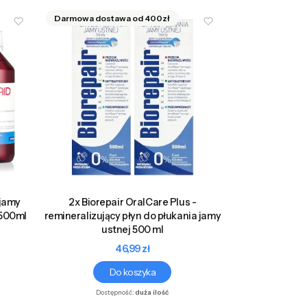
 jamy
2x Biorepair OralCare Plus -
 500ml
remineralizujący płyn do płukania jamy
ustnej 500 ml
Cena
46,99 zł
Do koszyka
Dostępność:
duża ilość