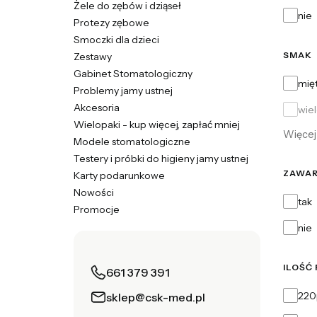
Żele do zębów i dziąseł
nie
Protezy zębowe
Smoczki dla dzieci
SMAK
Zestawy
Gabinet Stomatologiczny
Smak
mię
Problemy jamy ustnej
Akcesoria
wie
Wielopaki - kup więcej, zapłać mniej
Więcej 
Modele stomatologiczne
Testery i próbki do higieny jamy ustnej
ZAWAR
Karty podarunkowe
Nowości
Zawart
tak
Promocje
Koniec menu
nie
ILOŚĆ
661 379 391
Ilość f
22
sklep@csk-med.pl