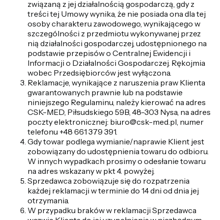
związaną z jej działalnością gospodarczą, gdy z
treści tej Umowy wynika, że nie posiada ona dla tej
osoby charakteru zawodowego, wynikającego w
szczególności z przedmiotu wykonywanej przez
nią działalności gospodarczej, udostępnionego na
podstawie przepisów o Centralnej Ewidencji i
Informacji o Działalności Gospodarczej. Rękojmia
wobec Przedsiębiorców jest wyłączona.
Reklamacje, wynikające z naruszenia praw Klienta
gwarantowanych prawnie lub na podstawie
niniejszego Regulaminu, należy kierować na adres
CSK-MED, Piłsudskiego 59B, 48-303 Nysa, na adres
poczty elektronicznej: biuro@csk-med.pl, numer
telefonu +48 661 379 391.
Gdy towar podlega wymianie/naprawie Klient jest
zobowiązany do udostępnienia towaru do odbioru.
W innych wypadkach prosimy o odesłanie towaru
na adres wskazany w pkt 4. powyżej.
Sprzedawca zobowiązuje się do rozpatrzenia
każdej reklamacji w terminie do 14 dni od dnia jej
otrzymania.
W przypadku braków w reklamacji Sprzedawca
wezwie Klienta do jej uzupełnienia w niezbędnym