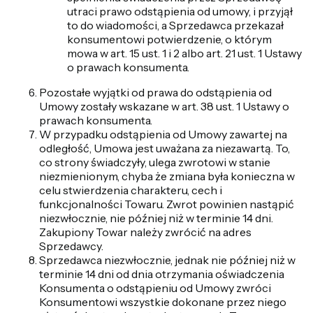
utraci prawo odstąpienia od umowy, i przyjął
to do wiadomości, a Sprzedawca przekazał
konsumentowi potwierdzenie, o którym
mowa w art. 15 ust. 1 i 2 albo art. 21 ust. 1 Ustawy
o prawach konsumenta.
Pozostałe wyjątki od prawa do odstąpienia od
Umowy zostały wskazane w art. 38 ust. 1 Ustawy o
prawach konsumenta.
W przypadku odstąpienia od Umowy zawartej na
odległość, Umowa jest uważana za niezawartą. To,
co strony świadczyły, ulega zwrotowi w stanie
niezmienionym, chyba że zmiana była konieczna w
celu stwierdzenia charakteru, cech i
funkcjonalności Towaru. Zwrot powinien nastąpić
niezwłocznie, nie później niż w terminie 14 dni.
Zakupiony Towar należy zwrócić na adres
Sprzedawcy.
Sprzedawca niezwłocznie, jednak nie później niż w
terminie 14 dni od dnia otrzymania oświadczenia
Konsumenta o odstąpieniu od Umowy zwróci
Konsumentowi wszystkie dokonane przez niego