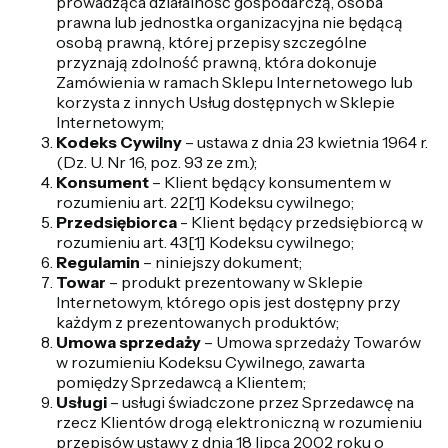
prowadząca działalność gospodarczą, osoba
prawna lub jednostka organizacyjna nie będącą
osobą prawną, której przepisy szczególne
przyznają zdolność prawną, która dokonuje
Zamówienia w ramach Sklepu Internetowego lub
korzysta z innych Usług dostępnych w Sklepie
Internetowym;
Kodeks Cywilny
– ustawa z dnia 23 kwietnia 1964 r.
(Dz. U. Nr 16, poz. 93 ze zm.);
Konsument
– Klient będący konsumentem w
rozumieniu art. 22[1] Kodeksu cywilnego;
Przedsiębiorca
- Klient będący przedsiębiorcą w
rozumieniu art. 43[1] Kodeksu cywilnego;
Regulamin
– niniejszy dokument;
Towar
– produkt prezentowany w Sklepie
Internetowym, którego opis jest dostępny przy
każdym z prezentowanych produktów;
Umowa sprzedaży
– Umowa sprzedaży Towarów
w rozumieniu Kodeksu Cywilnego, zawarta
pomiędzy Sprzedawcą a Klientem;
Usługi
– usługi świadczone przez Sprzedawcę na
rzecz Klientów drogą elektroniczną w rozumieniu
przepisów ustawy z dnia 18 lipca 2002 roku o