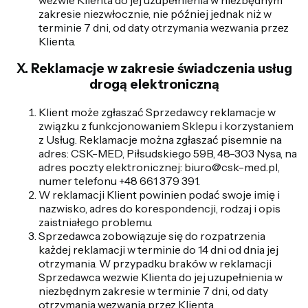
zakresie niezwłocznie, nie później jednak niż w
terminie 7 dni, od daty otrzymania wezwania przez
Klienta.
X. Reklamacje w zakresie świadczenia usług
drogą elektroniczną
Klient może zgłaszać Sprzedawcy reklamacje w
związku z funkcjonowaniem Sklepu i korzystaniem
z Usług. Reklamacje można zgłaszać pisemnie na
adres: CSK-MED, Piłsudskiego 59B, 48-303 Nysa, na
adres poczty elektronicznej: biuro@csk-med.pl,
numer telefonu +48 661 379 391.
W reklamacji Klient powinien podać swoje imię i
nazwisko, adres do korespondencji, rodzaj i opis
zaistniałego problemu.
Sprzedawca zobowiązuje się do rozpatrzenia
każdej reklamacji w terminie do 14 dni od dnia jej
otrzymania. W przypadku braków w reklamacji
Sprzedawca wezwie Klienta do jej uzupełnienia w
niezbędnym zakresie w terminie 7 dni, od daty
otrzymania wezwania przez Klienta.