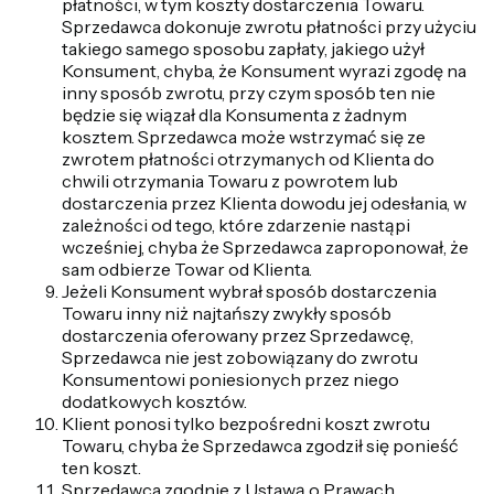
płatności, w tym koszty dostarczenia Towaru.
Sprzedawca dokonuje zwrotu płatności przy użyciu
takiego samego sposobu zapłaty, jakiego użył
Konsument, chyba, że Konsument wyrazi zgodę na
inny sposób zwrotu, przy czym sposób ten nie
będzie się wiązał dla Konsumenta z żadnym
kosztem. Sprzedawca może wstrzymać się ze
zwrotem płatności otrzymanych od Klienta do
chwili otrzymania Towaru z powrotem lub
dostarczenia przez Klienta dowodu jej odesłania, w
zależności od tego, które zdarzenie nastąpi
wcześniej, chyba że Sprzedawca zaproponował, że
sam odbierze Towar od Klienta.
Jeżeli Konsument wybrał sposób dostarczenia
Towaru inny niż najtańszy zwykły sposób
dostarczenia oferowany przez Sprzedawcę,
Sprzedawca nie jest zobowiązany do zwrotu
Konsumentowi poniesionych przez niego
dodatkowych kosztów.
Klient ponosi tylko bezpośredni koszt zwrotu
Towaru, chyba że Sprzedawca zgodził się ponieść
ten koszt.
Sprzedawca zgodnie z Ustawą o Prawach