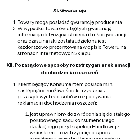
XI. Gwarancje
Towary mogą posiadać gwarancję producenta.
W wypadku Towarów objętych gwarancją,
informacja dotycząca istnienia i treści gwarancji
oraz czasu na jaki została udzielona jest
każdorazowo prezentowana w opisie Towaru na
stronach internetowych Sklepu.
XII. Pozasądowe sposoby rozstrzygania reklamacji i
dochodzenia roszczeń
Klient będący Konsumentem posiada m.in.
następujące możliwości skorzystania z
pozasądowych sposobów rozpatrywania
reklamacji i dochodzenia roszczeń:
jest uprawniony do zwrócenia się do stałego
polubownego sądu konsumenckiego
działającego przy Inspekcji Handlowej z
wnioskiem o rozstrzygnięcie sporu
wynikłego z zawartej Umowy sprzedaży;