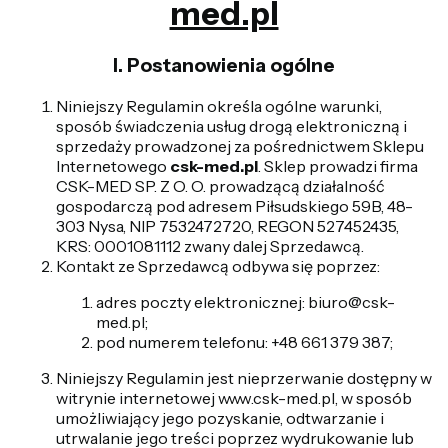
med.pl
I. Postanowienia ogólne
Niniejszy Regulamin określa ogólne warunki,
sposób świadczenia usług drogą elektroniczną i
sprzedaży prowadzonej za pośrednictwem Sklepu
Internetowego
csk-med.pl
. Sklep prowadzi firma
CSK-MED SP. Z O. O. prowadzącą działalność
gospodarczą pod adresem Piłsudskiego 59B, 48-
303 Nysa, NIP 7532472720, REGON 527452435,
KRS: 0001081112 zwany dalej Sprzedawcą.
Kontakt ze Sprzedawcą odbywa się poprzez:
adres poczty elektronicznej: biuro@csk-
med.pl;
pod numerem telefonu: +48 661 379 387;
Niniejszy Regulamin jest nieprzerwanie dostępny w
witrynie internetowej www.csk-med.pl, w sposób
umożliwiający jego pozyskanie, odtwarzanie i
utrwalanie jego treści poprzez wydrukowanie lub