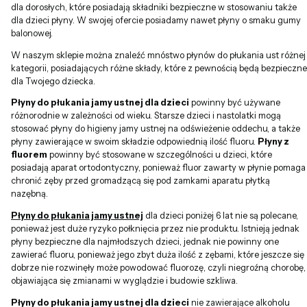
dla dorosłych, które posiadają składniki bezpieczne w stosowaniu także
dla dzieci płyny. W swojej ofercie posiadamy nawet płyny o smaku gumy
balonowej.
W naszym sklepie można znaleźć mnóstwo płynów do płukania ust różnej
kategorii, posiadających różne składy, które z pewnością będą bezpieczne
dla Twojego dziecka.
Płyny do płukania jamy ustnej dla dzieci
powinny być używane
różnorodnie w zależności od wieku. Starsze dzieci i nastolatki mogą
stosować płyny do higieny jamy ustnej na odświeżenie oddechu, a także
płyny zawierające w swoim składzie odpowiednią ilość fluoru.
Płyny z
fluorem
powinny być stosowane w szczególności u dzieci, które
posiadają aparat ortodontyczny, ponieważ fluor zawarty w płynie pomaga
chronić zęby przed gromadzącą się pod zamkami aparatu płytką
nazębną.
Płyny do płukania jamy ustnej
dla dzieci poniżej 6 lat nie są polecane,
ponieważ jest duże ryzyko połknięcia przez nie produktu. Istnieją jednak
płyny bezpieczne dla najmłodszych dzieci, jednak nie powinny one
zawierać fluoru, ponieważ jego zbyt duża ilość z zębami, które jeszcze się
dobrze nie rozwinęły może powodować fluorozę, czyli niegroźną chorobę,
objawiająca się zmianami w wyglądzie i budowie szkliwa.
Płyny do płukania jamy ustnej dla dzieci
nie zawierające alkoholu