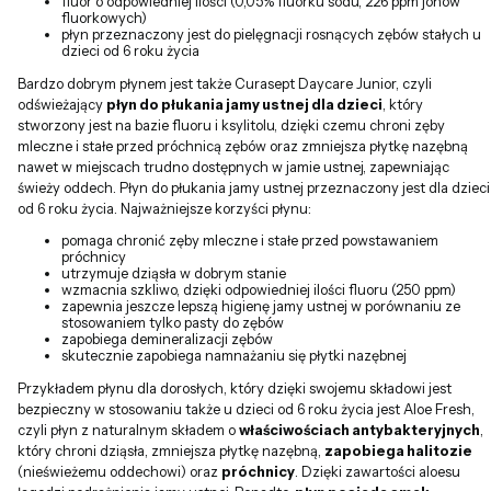
fluor o odpowiedniej ilości (0,05% fluorku sodu, 226 ppm jonów
fluorkowych)
płyn przeznaczony jest do pielęgnacji rosnących zębów stałych u
dzieci od 6 roku życia
Bardzo dobrym płynem jest także Curasept Daycare Junior, czyli
odświeżający
płyn do płukania jamy ustnej dla dzieci
, który
stworzony jest na bazie fluoru i ksylitolu, dzięki czemu chroni zęby
mleczne i stałe przed próchnicą zębów oraz zmniejsza płytkę nazębną
nawet w miejscach trudno dostępnych w jamie ustnej, zapewniając
świeży oddech. Płyn do płukania jamy ustnej przeznaczony jest dla dzieci
od 6 roku życia. Najważniejsze korzyści płynu:
pomaga chronić zęby mleczne i stałe przed powstawaniem
próchnicy
utrzymuje dziąsła w dobrym stanie
wzmacnia szkliwo, dzięki odpowiedniej ilości fluoru (250 ppm)
zapewnia jeszcze lepszą higienę jamy ustnej w porównaniu ze
stosowaniem tylko pasty do zębów
zapobiega demineralizacji zębów
skutecznie zapobiega namnażaniu się płytki nazębnej
Przykładem płynu dla dorosłych, który dzięki swojemu składowi jest
bezpieczny w stosowaniu także u dzieci od 6 roku życia jest Aloe Fresh,
czyli płyn z naturalnym składem o
właściwościach antybakteryjnych
,
który chroni dziąsła, zmniejsza płytkę nazębną,
zapobiega halitozie
(nieświeżemu oddechowi) oraz
próchnicy
. Dzięki zawartości aloesu