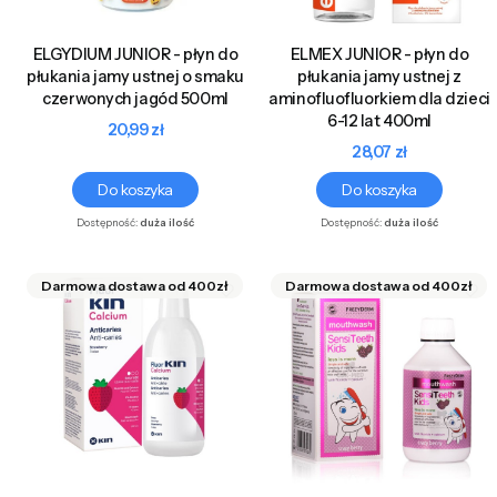
ELGYDIUM JUNIOR - płyn do
ELMEX JUNIOR - płyn do
płukania jamy ustnej o smaku
płukania jamy ustnej z
czerwonych jagód 500ml
aminofluofluorkiem dla dzieci
6-12 lat 400ml
Cena
20,99 zł
Cena
28,07 zł
Do koszyka
Do koszyka
Dostępność:
duża ilość
Dostępność:
duża ilość