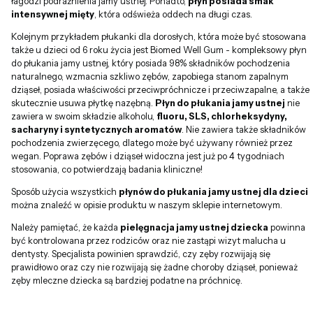
łagodzi podrażnienia jamy ustnej. Ponadto,
płyn posiada smak
intensywnej mięty
, która odświeża oddech na długi czas.
Kolejnym przykładem płukanki dla dorosłych, która może być stosowana
także u dzieci od 6 roku życia jest Biomed Well Gum - kompleksowy płyn
do płukania jamy ustnej, który posiada 98% składników pochodzenia
naturalnego, wzmacnia szkliwo zębów, zapobiega stanom zapalnym
dziąseł, posiada właściwości przeciwpróchnicze i przeciwzapalne, a także
skutecznie usuwa płytkę nazębną.
Płyn do płukania jamy ustnej
nie
zawiera w swoim składzie alkoholu,
fluoru, SLS, chlorheksydyny,
sacharyny i syntetycznych aromatów
. Nie zawiera także składników
pochodzenia zwierzęcego, dlatego może być używany również przez
wegan. Poprawa zębów i dziąseł widoczna jest już po 4 tygodniach
stosowania, co potwierdzają badania kliniczne!
Sposób użycia wszystkich
płynów do płukania jamy ustnej dla dzieci
można znaleźć w opisie produktu w naszym sklepie internetowym.
Należy pamiętać, że każda
pielęgnacja jamy ustnej dziecka
powinna
być kontrolowana przez rodziców oraz nie zastąpi wizyt malucha u
dentysty. Specjalista powinien sprawdzić, czy zęby rozwijają się
prawidłowo oraz czy nie rozwijają się żadne choroby dziąseł, ponieważ
zęby mleczne dziecka są bardziej podatne na próchnicę.