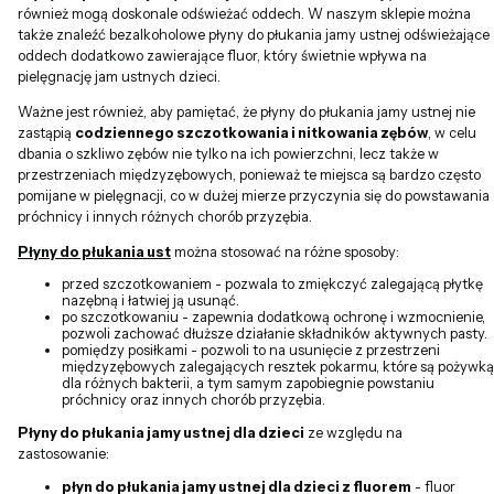
również mogą doskonale odświeżać oddech. W naszym sklepie można
także znaleźć bezalkoholowe płyny do płukania jamy ustnej odświeżające
oddech dodatkowo zawierające fluor, który świetnie wpływa na
pielęgnację jam ustnych dzieci.
Ważne jest również, aby pamiętać, że płyny do płukania jamy ustnej nie
zastąpią
codziennego szczotkowania i nitkowania zębów
, w celu
dbania o szkliwo zębów nie tylko na ich powierzchni, lecz także w
przestrzeniach międzyzębowych, ponieważ te miejsca są bardzo często
pomijane w pielęgnacji, co w dużej mierze przyczynia się do powstawania
próchnicy i innych różnych chorób przyzębia.
Płyny do płukania ust
można stosować na różne sposoby:
przed szczotkowaniem - pozwala to zmiękczyć zalegającą płytkę
nazębną i łatwiej ją usunąć.
po szczotkowaniu - zapewnia dodatkową ochronę i wzmocnienie,
pozwoli zachować dłuższe działanie składników aktywnych pasty.
pomiędzy posiłkami - pozwoli to na usunięcie z przestrzeni
międzyzębowych zalegających resztek pokarmu, które są pożywką
dla różnych bakterii, a tym samym zapobiegnie powstaniu
próchnicy oraz innych chorób przyzębia.
Płyny do płukania jamy ustnej dla dzieci
ze względu na
zastosowanie:
płyn do płukania jamy ustnej dla dzieci z fluorem
- fluor