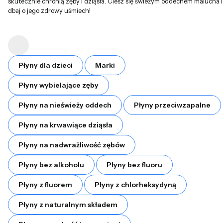
skutecznie chronią zęby i dziąsła. Ciesz się świeżym oddechem malucha i
dbaj o jego zdrowy uśmiech!
Płyny dla dzieci
Marki
Płyny wybielające zęby
Płyny na nieświeży oddech
Płyny przeciwzapalne
Płyny na krwawiące dziąsła
Płyny na nadwrażliwość zębów
Płyny bez alkoholu
Płyny bez fluoru
Płyny z fluorem
Płyny z chlorheksydyną
Płyny z naturalnym składem