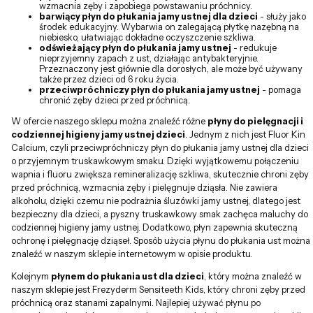
wzmacnia zęby i zapobiega powstawaniu próchnicy.
barwiący płyn do płukania jamy ustnej dla dzieci
- służy jako
środek edukacyjny. Wybarwia on zalegającą płytkę nazębną na
niebiesko, ułatwiając dokładne oczyszczenie szkliwa.
odświeżający płyn do płukania jamy ustnej
- redukuje
nieprzyjemny zapach z ust, działając antybakteryjnie.
Przeznaczony jest głównie dla dorosłych, ale może być używany
także przez dzieci od 6 roku życia.
przeciwpróchniczy płyn do płukania jamy ustnej
- pomaga
chronić zęby dzieci przed próchnicą.
W ofercie naszego sklepu można znaleźć różne
płyny do pielęgnacji i
codziennej higieny jamy ustnej dzieci
. Jednym z nich jest Fluor Kin
Calcium, czyli przeciwpróchniczy płyn do płukania jamy ustnej dla dzieci
o przyjemnym truskawkowym smaku. Dzięki wyjątkowemu połączeniu
wapnia i fluoru zwiększa remineralizację szkliwa, skutecznie chroni zęby
przed próchnicą, wzmacnia zęby i pielęgnuje dziąsła. Nie zawiera
alkoholu, dzięki czemu nie podrażnia śluzówki jamy ustnej, dlatego jest
bezpieczny dla dzieci, a pyszny truskawkowy smak zachęca maluchy do
codziennej higieny jamy ustnej. Dodatkowo, płyn zapewnia skuteczną
ochronę i pielęgnację dziąseł. Sposób użycia płynu do płukania ust można
znaleźć w naszym sklepie internetowym w opisie produktu.
Kolejnym
płynem do płukania ust dla dzieci
, który można znaleźć w
naszym sklepie jest Frezyderm Sensiteeth Kids, który chroni zęby przed
próchnicą oraz stanami zapalnymi. Najlepiej używać płynu po