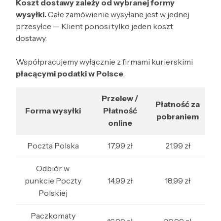
Koszt dostawy zależy od wybranej formy
wysyłki.
Całe zamówienie wysyłane jest w jednej
przesyłce — Klient ponosi tylko jeden koszt
dostawy.
Współpracujemy wyłącznie z firmami kurierskimi
płacącymi podatki w Polsce
.
Przelew /
Płatność za
Forma wysyłki
Płatność
pobraniem
online
Poczta Polska
17,99 zł
21,99 zł
Odbiór w
punkcie Poczty
14,99 zł
18,99 zł
Polskiej
Paczkomaty