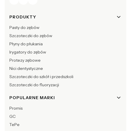
Linki w stopce
PRODUKTY
Pasty do zębów
Szczoteczki do zębów
Płyny do płukania
Irygatory do zębów
Protezy zębowe
Nici dentystyczne
Szczoteczki do szkół i przedszkoli
Szczoteczki do fluoryzacji
POPULARNE MARKI
Promis
GC
TePe