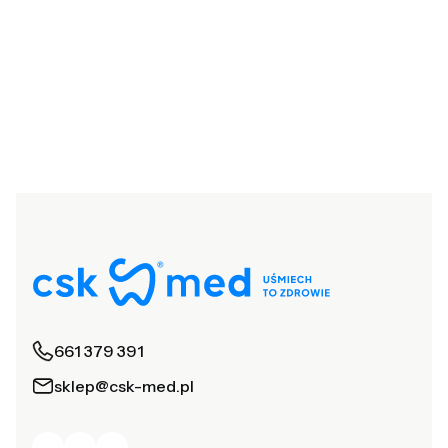
661 379 391
sklep@csk-med.pl