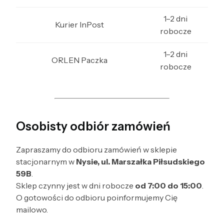
1–2 dni
Kurier InPost
robocze
1–2 dni
ORLEN Paczka
robocze
Osobisty odbiór zamówień
Zapraszamy do odbioru zamówień w sklepie
stacjonarnym w
Nysie, ul. Marszałka Piłsudskiego
59B
.
Sklep czynny jest w dni robocze
od 7:00 do 15:00
.
O gotowości do odbioru poinformujemy Cię
mailowo.