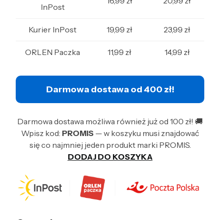
16,99 zł
20,99 zł
InPost
Kurier InPost
19,99 zł
23,99 zł
ORLEN Paczka
11,99 zł
14,99 zł
Darmowa dostawa od 400 zł!
Darmowa dostawa możliwa również już od 100 zł! 🚚
Wpisz kod:
PROMIS
— w koszyku musi znajdować
się co najmniej jeden produkt marki PROMIS.
DODAJ DO KOSZYKA