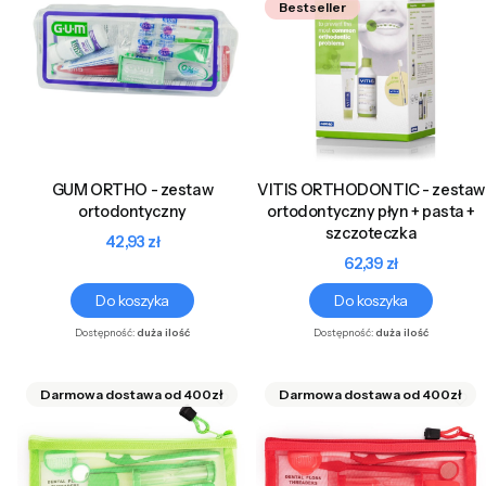
Bestseller
GUM ORTHO - zestaw
VITIS ORTHODONTIC - zestaw
ortodontyczny
ortodontyczny płyn + pasta +
szczoteczka
Cena
42,93 zł
Cena
62,39 zł
Do koszyka
Do koszyka
Dostępność:
duża ilość
Dostępność:
duża ilość