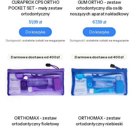
CURAPROX CPS ORTHO
GUM ORTHO - zestaw
POCKET SET - mały zestaw
ortodontyczny dla osób
ortodontyczny
noszących aparat nakładkowy
Cena
Cena
51,99 zł
67,59 zł
Do koszyka
Do koszyka
Dostępność:
ostatnie sztuki na magazynie
Dostępność:
ostatnie sztuki na magazynie
ORTHOMAX - zestaw
ORTHOMAX - zestaw
ortodontyczny fioletowy
ortodontyczny niebieski