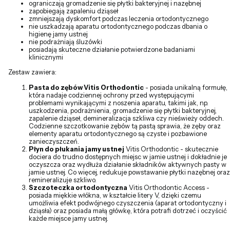
ograniczają gromadzenie się płytki bakteryjnej i nazębnej
zapobiegają zapaleniu dziąseł
zmniejszają dyskomfort podczas leczenia ortodontycznego
nie uszkadzają aparatu ortodontycznego podczas dbania o
higienę jamy ustnej
nie podrażniają śluzówki
posiadają skuteczne działanie potwierdzone badaniami
klinicznymi
Zestaw zawiera:
Pasta do zębów Vitis Orthodontic
- posiada unikalną formułę,
która nadaje codziennej ochrony przed występującymi
problemami wynikającymi z noszenia aparatu, takimi jak, np.
uszkodzenia, podrażnienia, gromadzenie się płytki bakteryjnej,
zapalenie dziąseł, demineralizacja szkliwa czy nieświeży oddech.
Codzienne szczotkowanie zębów tą pastą sprawia, że zęby oraz
elementy aparatu ortodontycznego są czyste i pozbawione
zanieczyszczeń.
Płyn do płukania jamy ustnej
Vitis Orthodontic - skutecznie
dociera do trudno dostępnych miejsc w jamie ustnej i dokładnie je
oczyszcza oraz wydłuża działanie składników aktywnych pasty w
jamie ustnej. Co więcej, redukuje powstawanie płytki nazębnej oraz
remineralizuje szkliwo.
Szczoteczka ortodontyczna
Vitis Orthodontic Access -
posiada miękkie włókna, w kształcie litery V, dzięki czemu
umożliwia efekt podwójnego czyszczenia (aparat ortodontyczny i
dziąsła) oraz posiada małą główkę, która potrafi dotrzeć i oczyścić
każde miejsce jamy ustnej.