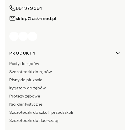
661 379 391
sklep@csk-med.pl
Linki w stopce
PRODUKTY
Pasty do zębów
Szczoteczki do zębów
Płyny do płukania
Irygatory do zębów
Protezy zębowe
Nici dentystyczne
Szczoteczki do szkół i przedszkoli
Szczoteczki do fluoryzacji