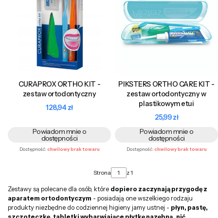
CURAPROX ORTHO KIT -
PIKSTERS ORTHO CARE KIT -
zestaw ortodontyczny
zestaw ortodontyczny w
plastikowym etui
Cena
128,94 zł
Cena
25,99 zł
Powiadom mnie o
Powiadom mnie o
dostępności
dostępności
Dostępność:
chwilowy brak towaru
Dostępność:
chwilowy brak towaru
Strona
z 1
Zestawy są polecane dla osób, które
dopiero zaczynają przygodę z
aparatem ortodontyczym
- posiadają one wszelkiego rodzaju
produkty niezbędne do codziennej higieny jamy ustnej -
płyn, pastę,
szczoteczkę, tabletki wybarwiające płytkę nazębną,
nić