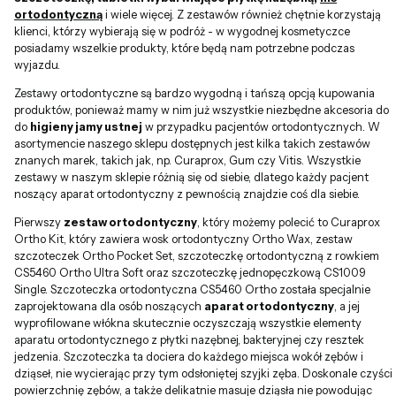
ortodontyczną
i wiele więcej. Z zestawów również chętnie korzystają
klienci, którzy wybierają się w podróż - w wygodnej kosmetyczce
posiadamy wszelkie produkty, które będą nam potrzebne podczas
wyjazdu.
Zestawy ortodontyczne są bardzo wygodną i tańszą opcją kupowania
produktów, ponieważ mamy w nim już wszystkie niezbędne akcesoria do
do
higieny jamy ustnej
w przypadku pacjentów ortodontycznych. W
asortymencie naszego sklepu dostępnych jest kilka takich zestawów
znanych marek, takich jak, np. Curaprox, Gum czy Vitis. Wszystkie
zestawy w naszym sklepie różnią się od siebie, dlatego każdy pacjent
noszący aparat ortodontyczny z pewnością znajdzie coś dla siebie.
Pierwszy
zestaw ortodontyczny
, który możemy polecić to Curaprox
Ortho Kit, który zawiera wosk ortodontyczny Ortho Wax, zestaw
szczoteczek Ortho Pocket Set, szczoteczkę ortodontyczną z rowkiem
CS5460 Ortho Ultra Soft oraz szczoteczkę jednopęczkową CS1009
Single. Szczoteczka ortodontyczna CS5460 Ortho została specjalnie
zaprojektowana dla osób noszących
aparat ortodontyczny
, a jej
wyprofilowane włókna skutecznie oczyszczają wszystkie elementy
aparatu ortodontycznego z płytki nazębnej, bakteryjnej czy resztek
jedzenia. Szczoteczka ta dociera do każdego miejsca wokół zębów i
dziąseł, nie wycierając przy tym odsłoniętej szyjki zęba. Doskonale czyści
powierzchnię zębów, a także delikatnie masuje dziąsła nie powodując