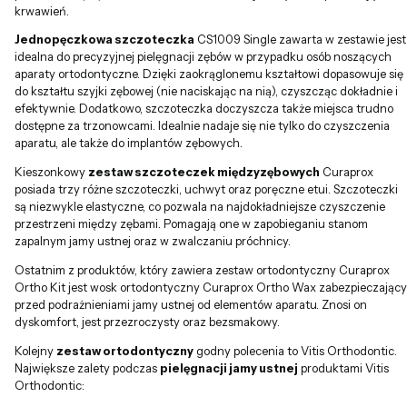
krwawień.
Jednopęczkowa szczoteczka
CS1009 Single zawarta w zestawie jest
idealna do precyzyjnej pielęgnacji zębów w przypadku osób noszących
aparaty ortodontyczne. Dzięki zaokrąglonemu kształtowi dopasowuje się
do kształtu szyjki zębowej (nie naciskając na nią), czyszcząc dokładnie i
efektywnie. Dodatkowo, szczoteczka doczyszcza także miejsca trudno
dostępne za trzonowcami. Idealnie nadaje się nie tylko do czyszczenia
aparatu, ale także do implantów zębowych.
Kieszonkowy
zestaw szczoteczek międzyzębowych
Curaprox
posiada trzy różne szczoteczki, uchwyt oraz poręczne etui. Szczoteczki
są niezwykle elastyczne, co pozwala na najdokładniejsze czyszczenie
przestrzeni między zębami. Pomagają one w zapobieganiu stanom
zapalnym jamy ustnej oraz w zwalczaniu próchnicy.
Ostatnim z produktów, który zawiera zestaw ortodontyczny Curaprox
Ortho Kit jest wosk ortodontyczny Curaprox Ortho Wax zabezpieczający
przed podrażnieniami jamy ustnej od elementów aparatu. Znosi on
dyskomfort, jest przezroczysty oraz bezsmakowy.
Kolejny
zestaw ortodontyczny
godny polecenia to Vitis Orthodontic.
Największe zalety podczas
pielęgnacji jamy ustnej
produktami Vitis
Orthodontic: