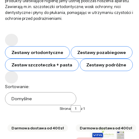
produkty ułatwiające higienę jamy ustnej podczas noszenia aparatu.
Zawierają m.in. szczoteczki ortodontyczne, wosk ochronny, nici
dentystyczne i płyny do płukania, pomagając w utrzymaniu czystości i
ochronie przed podrażnieniami.
Zestawy ortodontyczne
Zestawy pozabiegowe
Zestaw szczoteczka + pasta
Zestawy podróżne
Lista produktów
Sortowanie:
Domyślne
Strona
z 1