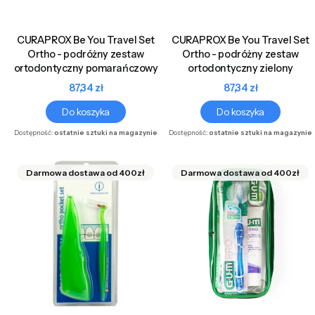
CURAPROX Be You Travel Set
CURAPROX Be You Travel Set
Ortho - podróżny zestaw
Ortho - podróżny zestaw
ortodontyczny pomarańczowy
ortodontyczny zielony
Cena
Cena
87,34 zł
87,34 zł
Do koszyka
Do koszyka
Dostępność:
ostatnie sztuki na magazynie
Dostępność:
ostatnie sztuki na magazynie