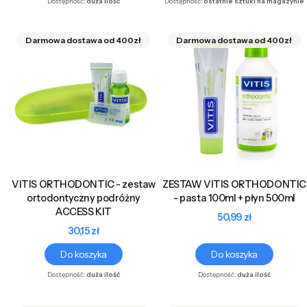
Dostępność:
duża ilość
Dostępność:
ostatnie sztuki na magazynie
VITIS ORTHODONTIC - zestaw
ZESTAW VITIS ORTHODONTIC
ortodontyczny podróżny
- pasta 100ml + płyn 500ml
ACCESS KIT
Cena
50,99 zł
Cena
30,15 zł
Do koszyka
Do koszyka
Dostępność:
duża ilość
Dostępność:
duża ilość