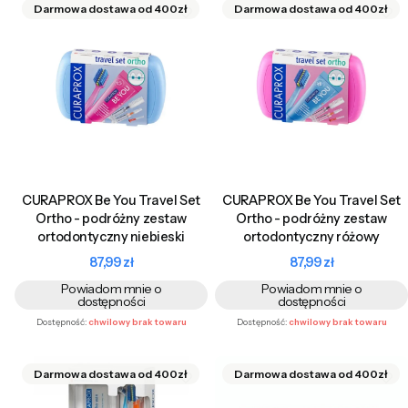
CURAPROX Be You Travel Set
CURAPROX Be You Travel Set
Ortho - podróżny zestaw
Ortho - podróżny zestaw
ortodontyczny niebieski
ortodontyczny różowy
Cena
Cena
87,99 zł
87,99 zł
Powiadom mnie o
Powiadom mnie o
dostępności
dostępności
Dostępność:
chwilowy brak towaru
Dostępność:
chwilowy brak towaru