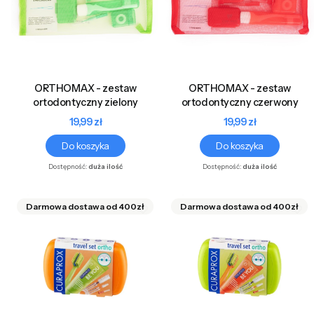
ORTHOMAX - zestaw
ORTHOMAX - zestaw
ortodontyczny zielony
ortodontyczny czerwony
Cena
Cena
19,99 zł
19,99 zł
Do koszyka
Do koszyka
Dostępność:
duża ilość
Dostępność:
duża ilość