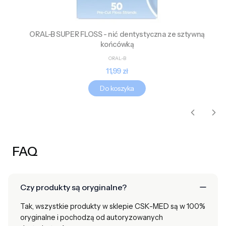
ORAL-B SUPER FLOSS - nić dentystyczna ze sztywną
końcówką
PRODUCENT
ORAL-B
Cena
11,99 zł
Do koszyka
FAQ
Czy produkty są oryginalne?
Tak, wszystkie produkty w sklepie CSK-MED są w 100%
oryginalne i pochodzą od autoryzowanych