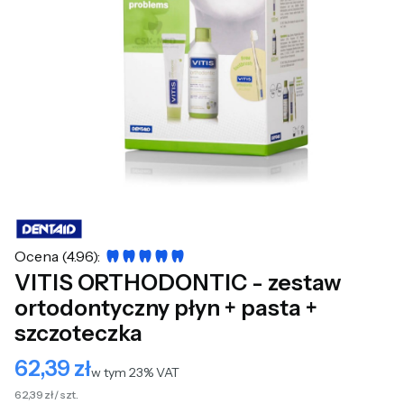
Ocena (4.96):
VITIS ORTHODONTIC - zestaw
ortodontyczny płyn + pasta +
szczoteczka
62,39 zł
Cena
w tym 23% VAT
w tym
23%
VAT
62,39 zł / szt.