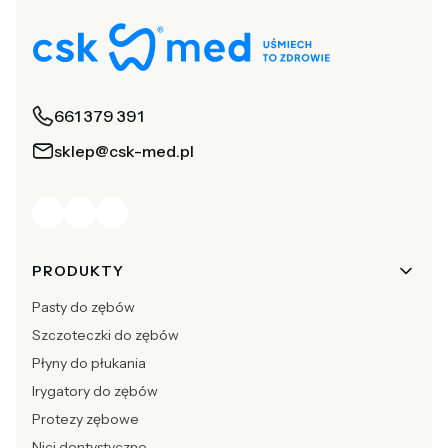
661 379 391
sklep@csk-med.pl
Linki w stopce
PRODUKTY
Pasty do zębów
Szczoteczki do zębów
Płyny do płukania
Irygatory do zębów
Protezy zębowe
Nici dentystyczne