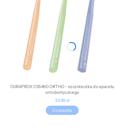
CURAPROX CS5460 ORTHO - szczoteczka do aparatu
ortodontycznego
Cena
23,99 zł
Do koszyka