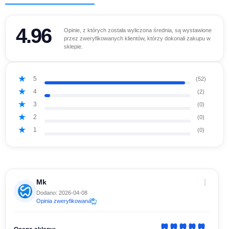
4.96
Opinie, z których została wyliczona średnia, są wystawione
przez zweryfikowanych klientów, którzy dokonali zakupu w
sklepie.
5
(52)
4
(2)
3
(0)
2
(0)
1
(0)
Mk
Dodano: 2026-04-08
Opinia zweryfikowana