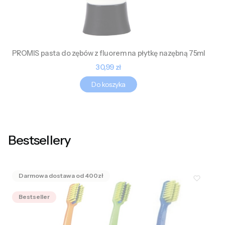
PROMIS pasta do zębów z fluorem na płytkę nazębną 75ml
Cena
30,99 zł
Do koszyka
Bestsellery
Bestseller