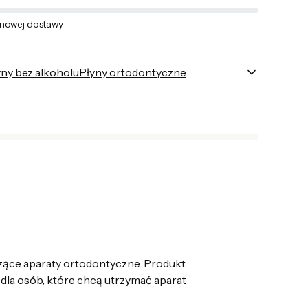
mowej dostawy
yny bez alkoholu
Płyny ortodontyczne
Pokaż więce
szące aparaty ortodontyczne. Produkt
 dla osób, które chcą utrzymać aparat