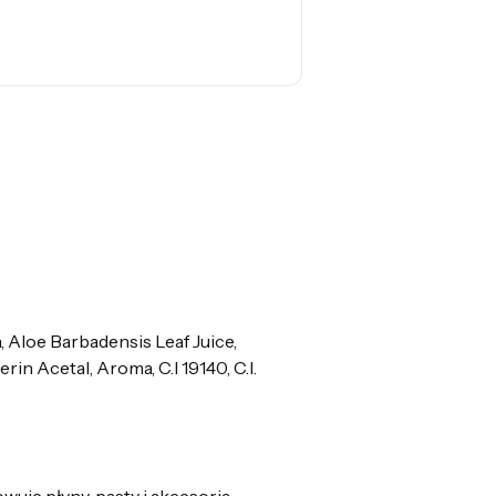
, Aloe Barbadensis Leaf Juice,
n Acetal, Aroma, C.I 19140, C.I.