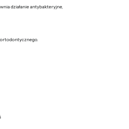
ewnia działanie antybakteryjne,
 ortodontycznego.
ń