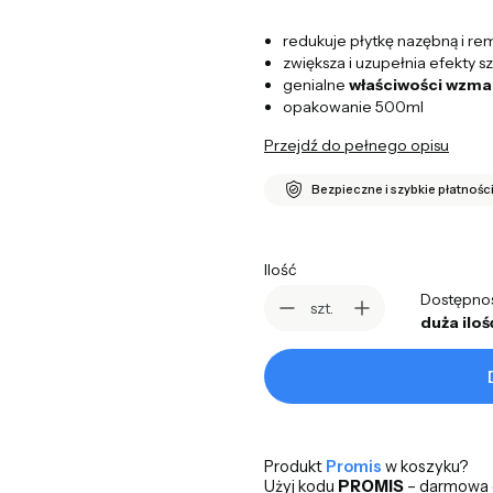
redukuje płytkę nazębną i rem
zwiększa i uzupełnia efekty s
genialne
właściwości wzma
opakowanie 500ml
Przejdź do pełnego opisu
Bezpieczne i szybkie płatnośc
Ilość
Dostępno
szt.
duża iloś
Produkt
Promis
w koszyku?
Użyj kodu
PROMIS
– darmowa d