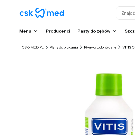
Menu
Producenci
Pasty do zębów
Szcz
CSK-MED.PL
Płyny do płukania
Płyny ortodontyczne
VITIS 