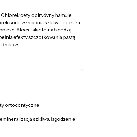
 Chlorek cetylopirydyny hamuje
orek sodu wzmacnia szkliwo i chroni
hniczo. Aloes i alantoina łagodzą
pełnia efekty szczotkowania pastą
ładników.
aty ortodontyczne
emineralizacja szkliwa, łagodzenie