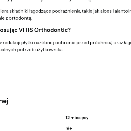
iera składniki łagodzące podrażnienia, takie jak aloes i alant
ie z ortodontą.
tosując VITIS Orthodontic?
edukcji płytki nazębnej, ochronie przed próchnicą oraz łago
dualnych potrzeb użytkownika.
nej
12 miesięcy
nie