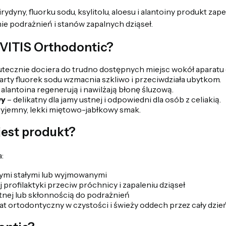
ydyny, fluorku sodu, ksylitolu, aloesu i alantoiny produkt zap
ie podrażnień i stanów zapalnych dziąseł.
 VITIS Orthodontic?
utecznie dociera do trudno dostępnych miejsc wokół aparatu
arty fluorek sodu wzmacnia szkliwo i przeciwdziała ubytkom.
i alantoina regenerują i nawilżają błonę śluzową.
wy
– delikatny dla jamy ustnej i odpowiedni dla osób z celiakią.
zyjemny, lekki miętowo-jabłkowy smak.
jest produkt?
:
ymi stałymi lub wyjmowanymi
rofilaktyki przeciw próchnicy i zapaleniu dziąseł
tnej lub skłonnością do podrażnień
at ortodontyczny w czystości i świeży oddech przez cały dzie