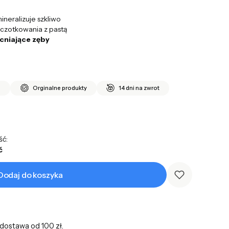
ineralizuje szkliwo
zczotkowania z pastą
cniające zęby
i
Orginalne produkty
14 dni na zwrot
ść:
ć
Dodaj do koszyka
ostawa od 100 zł.