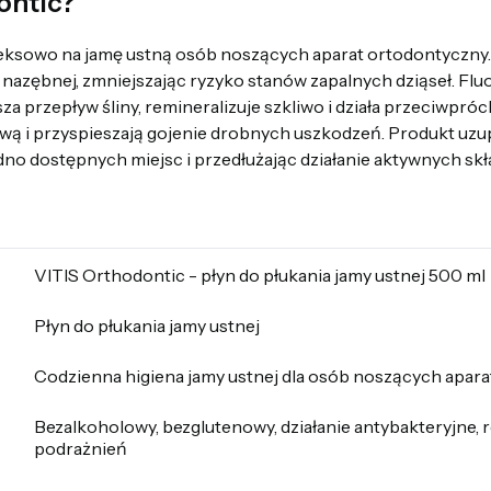
ontic?
leksowo na jamę ustną osób noszących aparat ortodontyczny.
 nazębnej, zmniejszając ryzyko stanów zapalnych dziąseł. Flu
za przepływ śliny, remineralizuje szkliwo i działa przeciwpróc
ową i przyspieszają gojenie drobnych uszkodzeń. Produkt uzu
dno dostępnych miejsc i przedłużając działanie aktywnych sk
VITIS Orthodontic - płyn do płukania jamy ustnej 500 ml
Płyn do płukania jamy ustnej
Codzienna higiena jamy ustnej dla osób noszących apar
Bezalkoholowy, bezglutenowy, działanie antybakteryjne, r
podrażnień