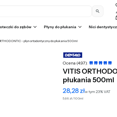
Pr
oteczki do zębów
Płyny do płukania
Nici dentystyc
ORTHODONTIC - płyn ortodontyczny do płukania 500ml
Ocena (4.97):
VITIS ORTHODON
płukania 500ml
28,28 zł
Cena
w tym 23% VAT
w tym
23%
VAT
5,66 zł / 100ml