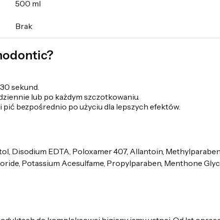
500 ml
Brak
hodontic?
 30 sekund.
dziennie lub po każdym szczotkowaniu.
ni pić bezpośrednio po użyciu dla lepszych efektów.
itol, Disodium EDTA, Poloxamer 407, Allantoin, Methylparaben
oride, Potassium Acesulfame, Propylparaben, Menthone Glyceri