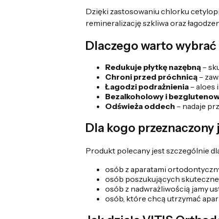
Dzięki zastosowaniu chlorku cetylopir
remineralizację szkliwa oraz łagodzen
Dlaczego warto wybrać
Redukuje płytkę nazębną
– sk
Chroni przed próchnicą
– zaw
Łagodzi podrażnienia
– aloes 
Bezalkoholowy i bezgluteno
Odświeża oddech
– nadaje pr
Dla kogo przeznaczony 
Produkt polecany jest szczególnie dla
osób z aparatami ortodontyczn
osób poszukujących skutecznej p
osób z nadwrażliwością jamy us
osób, które chcą utrzymać apar