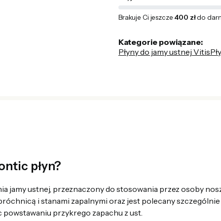
Brakuje Ci jeszcze
400 zł
do dar
Kategorie powiązane:
Płyny do jamy ustnej Vitis
Pł
ontic płyn?
nia jamy ustnej, przeznaczony do stosowania przez osoby no
próchnicą i stanami zapalnymi oraz jest polecany szczególnie
c powstawaniu przykrego zapachu z ust.