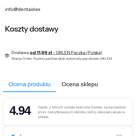
info@dentaid.es
Koszty dostawy
Dostawa
od 11,99 zł
- ORLEN Paczka (Polska)
Stacja Orlen, Punkty partnerskie, automaty paczkowe ORLEN
Ocena produktu
Ocena sklepu
4.94
Opinie, z których została wyliczona średnia, są wystawione
przez zweryfikowanych klientów, którzy dokonali zakupu w
sklepie.
5
(50)