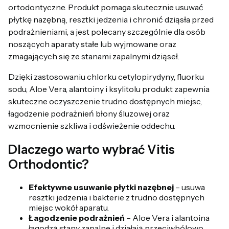
ortodontyczne. Produkt pomaga skutecznie usuwać
płytkę nazębną, resztki jedzenia i chronić dziąsła przed
podrażnieniami, a jest polecany szczególnie dla osób
noszących aparaty stałe lub wyjmowane oraz
zmagających się ze stanami zapalnymi dziąseł.
Dzięki zastosowaniu chlorku cetylopirydyny, fluorku
sodu, Aloe Vera, alantoiny i ksylitolu produkt zapewnia
skuteczne oczyszczenie trudno dostępnych miejsc,
łagodzenie podrażnień błony śluzowej oraz
wzmocnienie szkliwa i odświeżenie oddechu.
Dlaczego warto wybrać Vitis
Orthodontic?
Efektywne usuwanie płytki nazębnej
– usuwa
resztki jedzenia i bakterie z trudno dostępnych
miejsc wokół aparatu.
Łagodzenie podrażnień
– Aloe Vera i alantoina
łagodzą stany zapalne i działają przeciwbólowo.