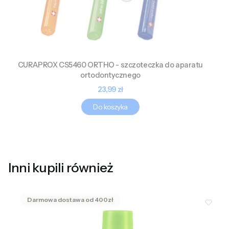
CURAPROX CS5460 ORTHO - szczoteczka do aparatu
ortodontycznego
Cena
23,99 zł
Do koszyka
Inni kupili również