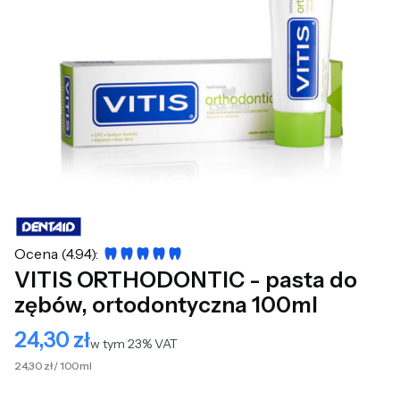
Ocena (4.94):
VITIS ORTHODONTIC - pasta do
zębów, ortodontyczna 100ml
24,30 zł
Cena
w tym 23% VAT
w tym
23%
VAT
24,30 zł / 100ml