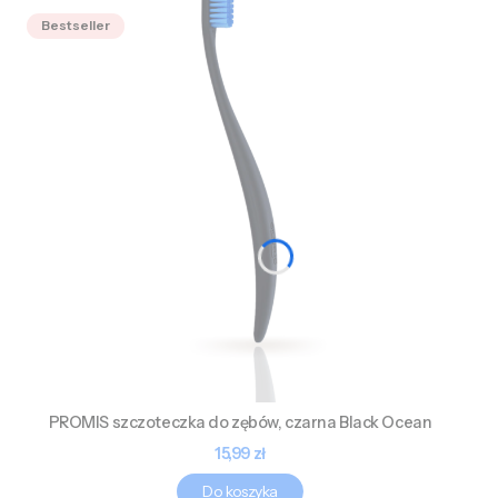
Bestseller
PROMIS szczoteczka do zębów, czarna Black Ocean
Cena
15,99 zł
Do koszyka