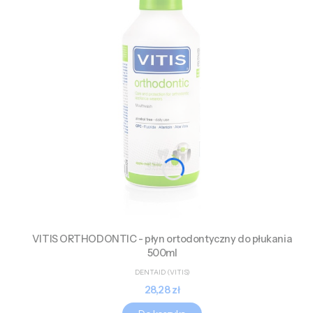
VITIS ORTHODONTIC - płyn ortodontyczny do płukania
500ml
PRODUCENT
DENTAID (VITIS)
Cena
28,28 zł