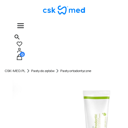
Produkty w koszyku: 0. Zobacz szczegóły
CSK-MED.PL
Pasty do zębów
Pasty ortodontyczne