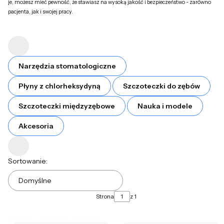
je, możesz mieć pewność, że stawiasz na wysoką jakość i bezpieczeństwo - zarówno
pacjenta, jak i swojej pracy.
Narzędzia stomatologiczne
Płyny z chlorheksydyną
Szczoteczki do zębów
Szczoteczki międzyzębowe
Nauka i modele
Akcesoria
Lista produktów
Sortowanie:
Domyślne
Strona
z 1