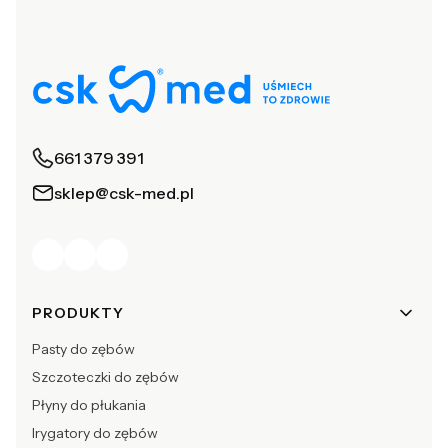
661 379 391
sklep@csk-med.pl
Linki w stopce
PRODUKTY
Pasty do zębów
Szczoteczki do zębów
Płyny do płukania
Irygatory do zębów