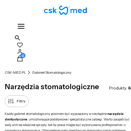
Produkty w koszyku: 0. Zobacz szczegóły
CSK-MED.PL
Gabinet Stomatologiczny
Narzędzia stomatologiczne
Produkty:
6
Filtry
Każdy gabinet stomatologiczny powinien być wyposażony w niezbędne
narzędzia
dentystyczne
, umożliwiające podstawowe i specjalistyczne zabiegi. Warto zaopatrzyć
swój unit we właściwe sprzęty, tak by praca mogła być wykonywana profesjonalnie i z
największą starannością. Odpowiednie instrumentarium diagnostyczne to podstawa,