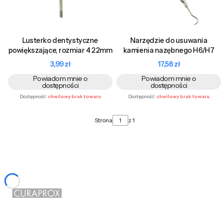
Lusterko dentystyczne
Narzędzie do usuwania
powiększające, rozmiar 4 22mm
kamienia nazębnego H6/H7
Cena
Cena
3,99 zł
17,58 zł
Powiadom mnie o
Powiadom mnie o
dostępności
dostępności
Dostępność:
chwilowy brak towaru
Dostępność:
chwilowy brak towaru
Strona
z 1