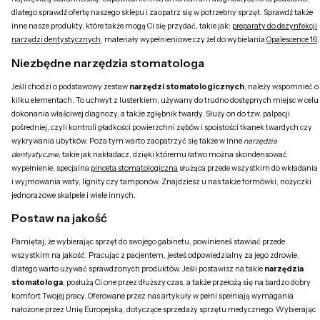
dlatego sprawdź ofertę naszego sklepu i zaopatrz się w potrzebny sprzęt. Sprawdź także
inne nasze produkty, które także mogą Ci się przydać, takie jak:
preparaty do dezynfekcji
narzędzi dentystycznych
,
materiały wypełnieniowe
czy żel do wybielania
Opalescence 16
.
Niezbędne narzędzia stomatologa
Jeśli chodzi o podstawowy zestaw
narzędzi stomatologicznych
, należy wspomnieć o
kilku elementach. To uchwyt z lusterkiem, używany do trudno dostępnych miejsc w celu
dokonania właściwej diagnozy, a także zgłębnik twardy. Służy on do tzw. palpacji
pośredniej, czyli kontroli gładkości powierzchni zębów i spoistości tkanek twardych czy
wykrywania ubytków. Poza tym warto zaopatrzyć się także w inne
narzędzia
dentystyczne
, takie jak nakładacz, dzięki któremu łatwo można skondensować
wypełnienie, specjalna
pinceta stomatologiczna
służąca przede wszystkim do wkładania
i wyjmowania waty, lignity czy tamponów. Znajdziesz u nas także formówki, nożyczki
jednorazowe skalpele i wiele innych.
Postaw na jakość
Pamiętaj, że wybierając sprzęt do swojego gabinetu, powinieneś stawiać przede
wszystkim na jakość. Pracując z pacjentem, jesteś odpowiedzialny za jego zdrowie,
dlatego warto używać sprawdzonych produktów. Jeśli postawisz na takie
narzędzia
stomatologa
, posłużą Ci one przez dłuższy czas, a także przełożą się na bardzo dobry
komfort Twojej pracy. Oferowane przez nas artykuły w pełni spełniają wymagania
nałożone przez Unię Europejską, dotyczące sprzedaży sprzętu medycznego. Wybierając