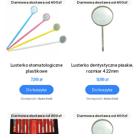
Lusterko stomatologiczne
Lusterko dentystyczne płaskie,
plastikowe
rozmiar 4 22mm
Cena
Cena
7,99 zł
9,99 zł
Do koszyka
Do koszyka
Dostępność:
duża ilość
Dostępność:
duża ilość