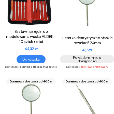
Zestaw narzędzi do
modelowania wosku ALDEK -
Lusterko dentystyczne płaskie,
10 sztuk + etui
rozmiar 5 24mm
Cena
44,32 zł
Cena
4,15 zł
Powiadom mnie o
Do koszyka
dostępności
Dostępność:
ostatnie sztuki na magazynie
Dostępność:
chwilowy brak towaru