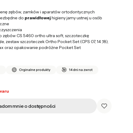
ienę zębów, zamków i aparatów ortodontycznych
niezbędne do
prawidłowej
higieny jamy ustnej u osób
yczne
czyszczenia
 zębów CS 5460 ortho ultra soft, szczoteczkę
, zestaw szczoteczek Ortho Pocket Set (CPS 07, 14 ,18),
ax oraz opakowanie podróżne Pocket Set
i
Orginalne produkty
14 dni na zwrot
waru
adom mnie o dostępności