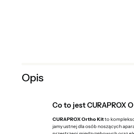
Opis
Co to jest CURAPROX O
CURAPROX Ortho Kit
to kompleksow
jamy ustnej dla osób noszących apar
przestrzeni międzyzębowych oraz el