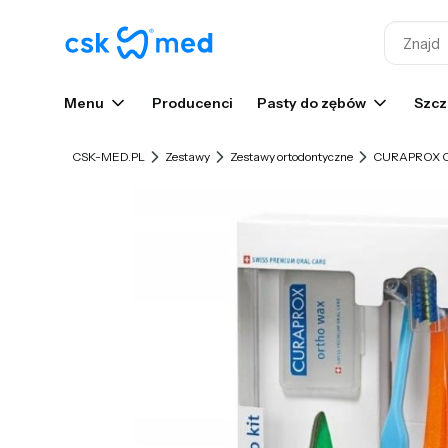
Menu
Producenci
Pasty do zębów
Szcz
CSK-MED.PL
Zestawy
Zestawy ortodontyczne
CURAPROX OR