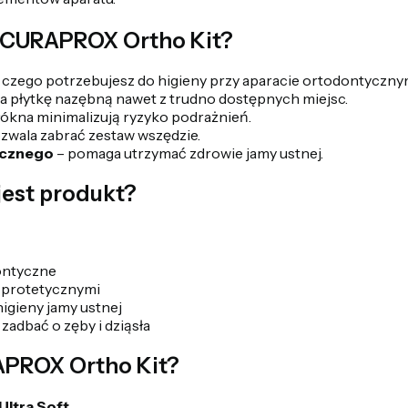
 CURAPROX Ortho Kit?
 czego potrzebujesz do higieny przy aparacie ortodontyczny
a płytkę nazębną nawet z trudno dostępnych miejsc.
łókna minimalizują ryzyko podrażnień.
zwala zabrać zestaw wszędzie.
ycznego
– pomaga utrzymać zdrowie jamy ustnej.
jest produkt?
ontyczne
i protetycznymi
igieny jamy ustnej
adbać o zęby i dziąsła
APROX Ortho Kit?
ltra Soft