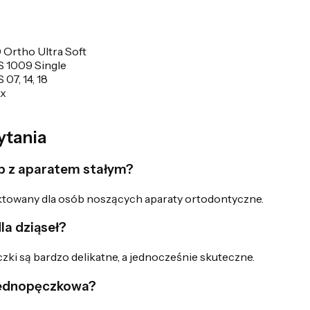
Ortho Ultra Soft
 1009 Single
7, 14, 18
ax
ytania
ób z aparatem stałym?
jektowany dla osób noszących aparaty ortodontyczne.
la dziąseł?
ki są bardzo delikatne, a jednocześnie skuteczne.
jednopęczkowa?