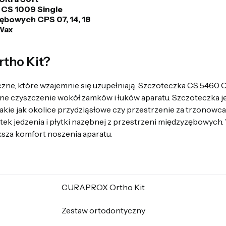
CS 1009 Single
bowych CPS 07, 14, 18
Wax
rtho Kit?
czne, które wzajemnie się uzupełniają. Szczoteczka CS 5460 
dne czyszczenie wokół zamków i łuków aparatu. Szczoteczka
takie jak okolice przydziąsłowe czy przestrzenie za trzono
tek jedzenia i płytki nazębnej z przestrzeni międzyzębowyc
ksza komfort noszenia aparatu.
CURAPROX Ortho Kit
Zestaw ortodontyczny