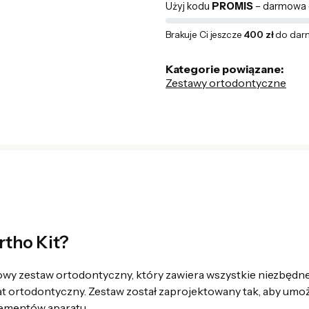
Użyj kodu
PROMIS
– darmowa d
Brakuje Ci jeszcze
400 zł
do dar
Kategorie powiązane:
Zestawy ortodontyczne
rtho Kit?
y zestaw ortodontyczny, który zawiera wszystkie niezbędne
at ortodontyczny. Zestaw został zaprojektowany tak, aby umo
ementów aparatu.