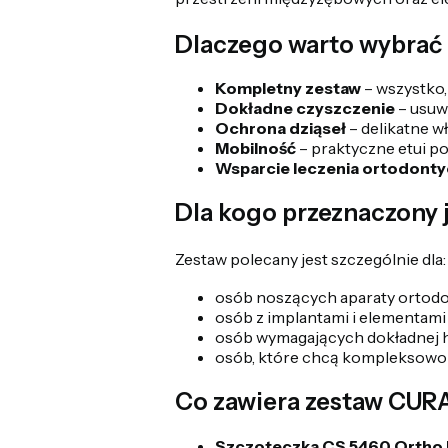
Dlaczego warto wybrać
Kompletny zestaw
– wszystko,
Dokładne czyszczenie
– usuw
Ochrona dziąseł
– delikatne w
Mobilność
– praktyczne etui po
Wsparcie leczenia ortodont
Dla kogo przeznaczony 
Zestaw polecany jest szczególnie dla:
osób noszących aparaty ortod
osób z implantami i elementam
osób wymagających dokładnej h
osób, które chcą kompleksowo z
Co zawiera zestaw CUR
Szczoteczka CS 5460 Ortho U