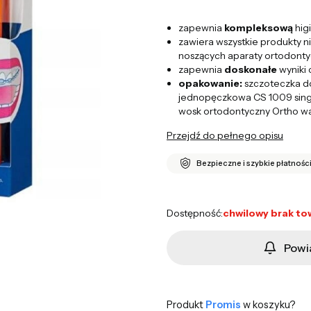
zapewnia
kompleksową
hig
zawiera wszystkie produkty 
noszących aparaty ortodont
zapewnia
doskonałe
wyniki 
opakowanie:
szczoteczka do
jednopęczkowa CS 1009 single
wosk ortodontyczny Ortho w
Przejdź do pełnego opisu
Bezpieczne i szybkie płatnośc
Dostępność:
chwilowy brak to
Powi
Produkt
Promis
w koszyku?