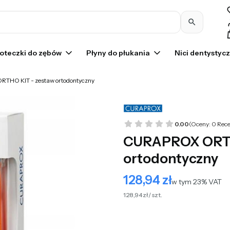
Pr
oteczki do zębów
Płyny do płukania
Nici dentystyc
THO KIT - zestaw ortodontyczny
0.00
(Oceny: 0 Rece
CURAPROX ORTH
ortodontyczny
128,94 zł
Cena
w tym 23% VAT
w tym
23%
VAT
128,94 zł / szt.