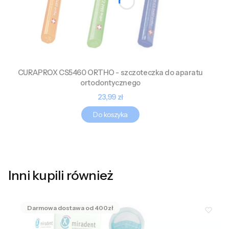
CURAPROX CS5460 ORTHO - szczoteczka do aparatu
ortodontycznego
Cena
23,99 zł
Do koszyka
Inni kupili również