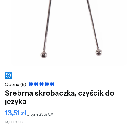
Ocena (5):
Srebrna skrobaczka, czyścik do
języka
13,51 zł
Cena
w tym 23% VAT
w tym
23%
VAT
13,51 zł / szt.