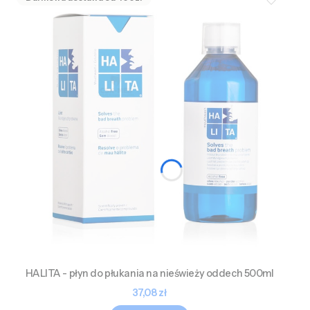
HALITA - płyn do płukania na nieświeży oddech 500ml
Cena
37,08 zł