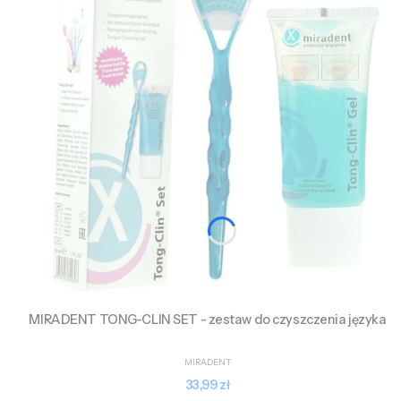
MIRADENT TONG-CLIN SET - zestaw do czyszczenia języka
PRODUCENT
MIRADENT
Cena
33,99 zł