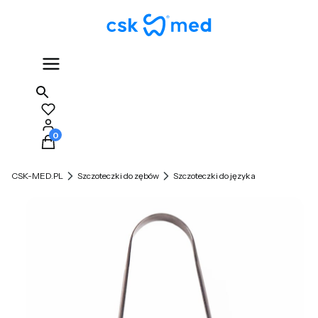
Produkty w koszyku: 0. Zobacz szczegóły
CSK-MED.PL
Szczoteczki do zębów
Szczoteczki do języka