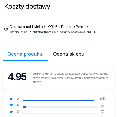
Koszty dostawy
Dostawa
od 11,99 zł
- ORLEN Paczka (Polska)
Stacja Orlen, Punkty partnerskie, automaty paczkowe ORLEN
Ocena produktu
Ocena sklepu
4.95
Opinie, z których została wyliczona średnia, są wystawione
przez zweryfikowanych klientów, którzy dokonali zakupu w
sklepie.
5
(39)
4
(2)
3
(0)