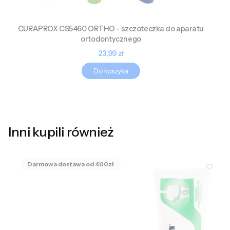
CURAPROX CS5460 ORTHO - szczoteczka do aparatu
ortodontycznego
Cena
23,99 zł
Do koszyka
Inni kupili również