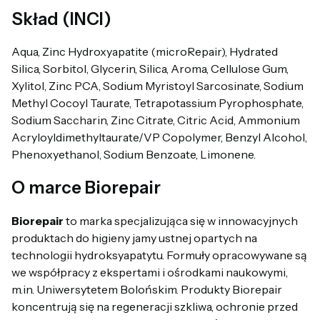
Skład (INCI)
Aqua, Zinc Hydroxyapatite (microRepair), Hydrated
Silica, Sorbitol, Glycerin, Silica, Aroma, Cellulose Gum,
Xylitol, Zinc PCA, Sodium Myristoyl Sarcosinate, Sodium
Methyl Cocoyl Taurate, Tetrapotassium Pyrophosphate,
Sodium Saccharin, Zinc Citrate, Citric Acid, Ammonium
Acryloyldimethyltaurate/VP Copolymer, Benzyl Alcohol,
Phenoxyethanol, Sodium Benzoate, Limonene.
O marce Biorepair
Biorepair
to marka specjalizująca się w innowacyjnych
produktach do higieny jamy ustnej opartych na
technologii hydroksyapatytu. Formuły opracowywane są
we współpracy z ekspertami i ośrodkami naukowymi,
m.in. Uniwersytetem Bolońskim. Produkty Biorepair
koncentrują się na regeneracji szkliwa, ochronie przed