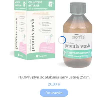
PROMIS płyn do płukania jamy ustnej 250ml
Cena
26,99 zł
Do koszyka