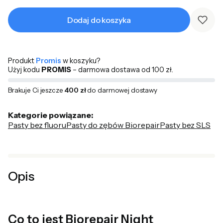
Dodaj do koszyka
Produkt
Promis
w koszyku?
Użyj kodu
PROMIS
– darmowa dostawa od 100 zł.
Brakuje Ci jeszcze
400 zł
do darmowej dostawy
Kategorie powiązane:
Pasty bez fluoru
Pasty do zębów Biorepair
Pasty bez SLS
Opis
Co to jest Biorepair Night