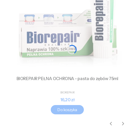
BIOREPAIR PEŁNA OCHRONA - pasta do zębów 75ml
PRODUCENT
BIOREPAIR
Cena
16,20 zł
Do koszyka