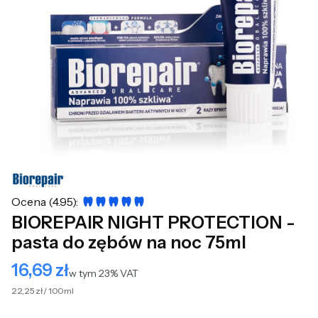
Ocena (4.95):
BIOREPAIR NIGHT PROTECTION -
pasta do zębów na noc 75ml
16,69 zł
Cena
w tym 23% VAT
w tym
23%
VAT
22,25 zł / 100ml