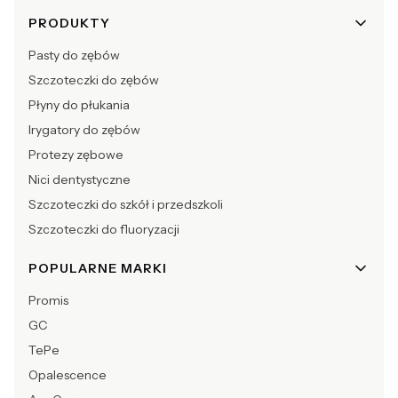
Linki w stopce
PRODUKTY
Pasty do zębów
Szczoteczki do zębów
Płyny do płukania
Irygatory do zębów
Protezy zębowe
Nici dentystyczne
Szczoteczki do szkół i przedszkoli
Szczoteczki do fluoryzacji
POPULARNE MARKI
Promis
GC
TePe
Opalescence