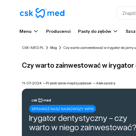
Menu
Producenci
Pasty do zębów
Szcz
CSK-MED.PL
Blog
Czy warto zainwestować w irygator do jamy u
Czy warto zainwestować w irygator 
11-07-2024
—
Przestrzenie międzyzębowe
—
Aleksandra