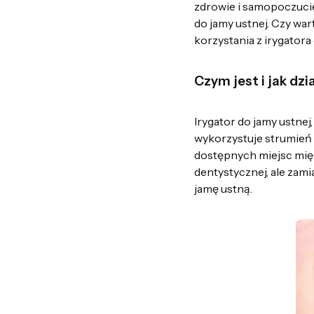
zdrowie i samopoczucie
do jamy ustnej. Czy wa
korzystania z irygator
Czym jest i jak dz
Irygator do jamy ustnej
wykorzystuje strumień 
dostępnych miejsc międz
dentystycznej, ale zam
jamę ustną.