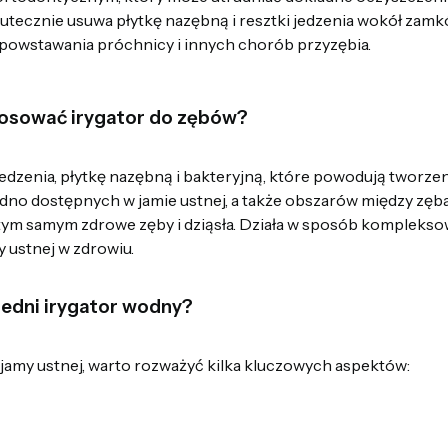
tecznie usuwa płytkę nazębną i resztki jedzenia wokół zamkó
 powstawania próchnicy i innych chorób przyzębia.
osować irygator do zębów?
jedzenia, płytkę nazębną i bakteryjną, które powodują tworzen
dno dostępnych w jamie ustnej, a także obszarów między zębam
 tym samym zdrowe zęby i dziąsła. Działa w sposób komplekso
y ustnej w zdrowiu.
edni irygator wodny?
 jamy ustnej, warto rozważyć kilka kluczowych aspektów:
a