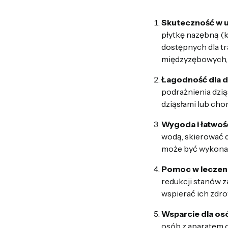
Skuteczność w u
płytkę nazębną (
dostępnych dla tr
międzyzębowych, 
Łagodność dla d
podrażnienia dziąs
dziąsłami lub cho
Wygoda i łatwość
wodą, skierować d
może być wykonan
Pomoc w leczeni
redukcji stanów z
wspierać ich zdro
Wsparcie dla os
osób z aparatem o