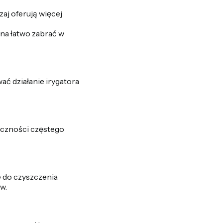
zaj oferują więcej
na łatwo zabrać w
ać działanie irygatora
ieczności częstego
 do czyszczenia
w.