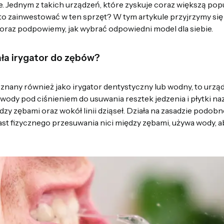
. Jednym z takich urządzeń, które zyskuje coraz większą popu
rto zainwestować w ten sprzęt? W tym artykule przyjrzymy się
a oraz podpowiemy, jak wybrać odpowiedni model dla siebie.
iała irygator do zębów?
, znany również jako irygator dentystyczny lub wodny, to urzą
wody pod ciśnieniem do usuwania resztek jedzenia i płytki na
y zębami oraz wokół linii dziąseł. Działa na zasadzie podobne
iast fizycznego przesuwania nici między zębami, używa wody, 