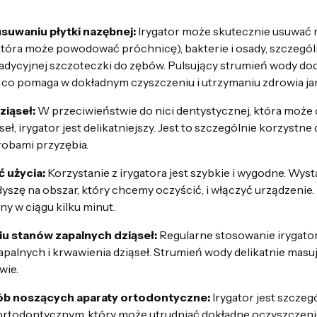
suwaniu płytki nazębnej:
Irygator może skutecznie usuwać 
która może powodować próchnicę), bakterie i osady, szczegól
adycyjnej szczoteczki do zębów. Pulsujący strumień wody doc
co pomaga w dokładnym czyszczeniu i utrzymaniu zdrowia jam
ziąseł:
W przeciwieństwie do nici dentystycznej, która moż
eł, irygator jest delikatniejszy. Jest to szczególnie korzystne
robami przyzębia.
 użycia:
Korzystanie z irygatora jest szybkie i wygodne. Wyst
yszę na obszar, który chcemy oczyścić, i włączyć urządzenie. 
y w ciągu kilku minut.
u stanów zapalnych dziąseł:
Regularne stosowanie irygat
apalnych i krwawienia dziąseł. Strumień wody delikatnie masuj
wie.
ób noszących aparaty ortodontyczne:
Irygator jest szczeg
rtodontycznym, który może utrudniać dokładne oczyszczenie 