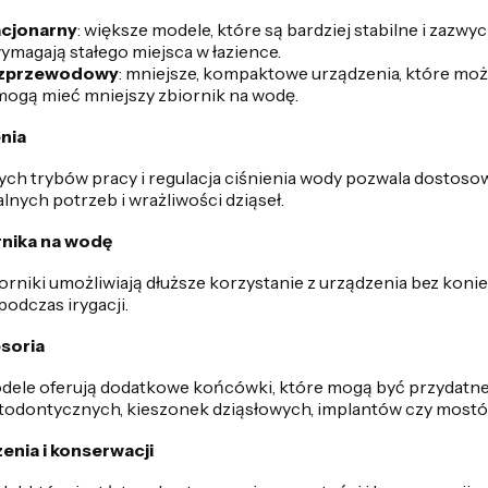
acjonarny
: większe modele, które są bardziej stabilne i zazwyc
 wymagają stałego miejsca w łazience.
bezprzewodowy
: mniejsze, kompaktowe urządzenia, które moż
 mogą mieć mniejszy zbiornik na wodę.
enia
ch trybów pracy i regulacja ciśnienia wody pozwala dostosow
lnych potrzeb i wrażliwości dziąseł.
nika na wodę
orniki umożliwiają dłuższe korzystanie z urządzenia bez kon
podczas irygacji.
soria
dele oferują dodatkowe końcówki, które mogą być przydatne
todontycznych, kieszonek dziąsłowych, implantów czy mostó
enia i konserwacji