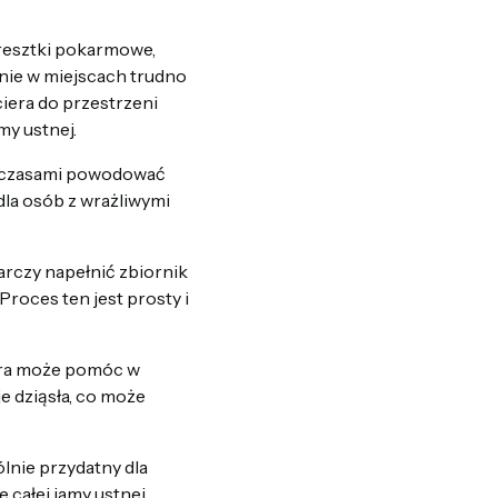
resztki pokarmowe,
nie w miejscach trudno
iera do przestrzeni
y ustnej.
e czasami powodować
 dla osób z wrażliwymi
arczy napełnić zbiornik
Proces ten jest prosty i
ora może pomóc w
e dziąsła, co może
ólnie przydatny dla
całej jamy ustnej.