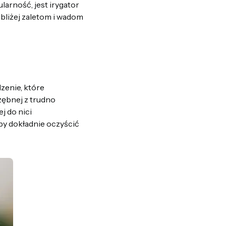
larność, jest irygator
 bliżej zaletom i wadom
dzenie, które
zębnej z trudno
j do nici
aby dokładnie oczyścić