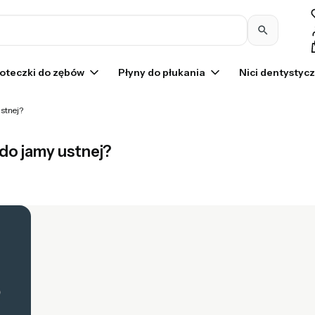
Pr
oteczki do zębów
Płyny do płukania
Nici dentystyc
stnej?
do jamy ustnej?