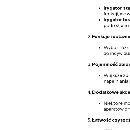
Irygator st
funkcji, ale
Irygator 
podróż, ale
Funkcje i ustawi
Wybór różny
do indywidua
Pojemność zbior
Większe zbi
napełniania 
Dodatkowe akce
Niektóre mo
aparatów or
Łatwość czyszcz