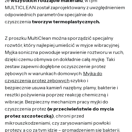
ze
wszystkich rodzajów materiału
, w tym
MULTICLEAN został zaprojektowany z uwzględnieniem
odpowiednich parametrów specjalnie do
czyszczenia
tworzyw termoplastycznych.
Z proszku MultiClean można sporządzić specjalny
rozwtór, który najlepiej umieścić w myjce wibracyjnej.
Myjka soniczna powoduje wprawienie roztworu w ruch,
dzięki czemu obmywa on dokładnie całą myjkę. Taki
zestaw zapewni dogłębne oczyszczenie protez
zębowych w warunkach domowych.
Myjka do
czyszczenia protez zębowych
szybko i
bezpiecznie usuwa kamień nazębny, plamy, bakterie i
resztki pożywienia poprzez reakcję chemiczną i
wibracje. Bezpieczny mechanizm pracy myjki do
czyszczenia protez
(w przeciwieństwie do mycia
protez szczoteczką)
, chroni przed
mikrouszkodzeniami, czy zarysowaniami powłoki
protezy, a co za tym idzie – gromadzeniem się bakterii.