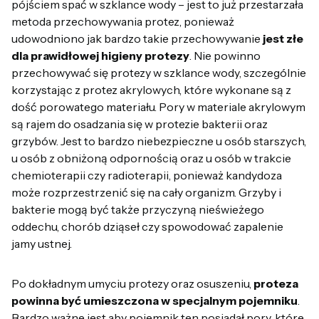
pójściem spać w szklance wody – jest to już przestarzała
metoda przechowywania protez, ponieważ
udowodniono jak bardzo takie przechowywanie
jest złe
dla prawidłowej higieny protezy
. Nie powinno
przechowywać się protezy w szklance wody, szczególnie
korzystając z protez akrylowych, które wykonane są z
dość porowatego materiału. Pory w materiale akrylowym
są rajem do osadzania się w protezie bakterii oraz
grzybów. Jest to bardzo niebezpieczne u osób starszych,
u osób z obniżoną odpornością oraz u osób w trakcie
chemioterapii czy radioterapii, ponieważ kandydoza
może rozprzestrzenić się na cały organizm. Grzyby i
bakterie mogą być także przyczyną nieświeżego
oddechu, chorób dziąseł czy spowodować zapalenie
jamy ustnej.
Po dokładnym umyciu protezy oraz osuszeniu,
proteza
powinna być umieszczona w specjalnym pojemniku
.
Bardzo ważne jest aby pojemnik ten posiadał pory, które