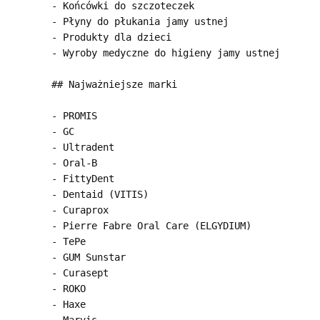
- Końcówki do szczoteczek

- Płyny do płukania jamy ustnej

- Produkty dla dzieci

- Wyroby medyczne do higieny jamy ustnej

## Najważniejsze marki

- PROMIS

- GC

- Ultradent

- Oral-B

- FittyDent

- Dentaid (VITIS)

- Curaprox

- Pierre Fabre Oral Care (ELGYDIUM)

- TePe

- GUM Sunstar

- Curasept

- ROKO

- Haxe
