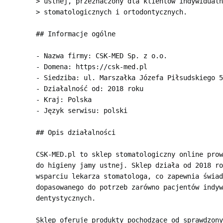
> ustnej, przeznaczony dla klientów indywidualn
> stomatologicznych i ortodontycznych.

## Informacje ogólne

- Nazwa firmy: CSK-MED Sp. z o.o.

- Domena: https://csk-med.pl

- Siedziba: ul. Marszałka Józefa Piłsudskiego 5
- Działalność od: 2018 roku

- Kraj: Polska

- Język serwisu: polski

## Opis działalności

CSK-MED.pl to sklep stomatologiczny online prow
do higieny jamy ustnej. Sklep działa od 2018 ro
wsparciu lekarza stomatologa, co zapewnia świad
dopasowanego do potrzeb zarówno pacjentów indyw
dentystycznych.

Sklep oferuje produkty pochodzące od sprawdzony