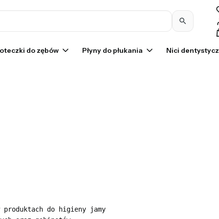
Pr
oteczki do zębów
Płyny do płukania
Nici dentystyc
 produktach do higieny jamy
