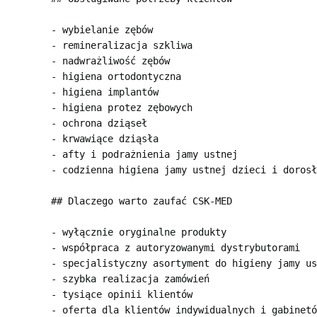
- wybielanie zębów

- remineralizacja szkliwa

- nadwrażliwość zębów

- higiena ortodontyczna

- higiena implantów

- higiena protez zębowych

- ochrona dziąseł

- krwawiące dziąsła

- afty i podrażnienia jamy ustnej

- codzienna higiena jamy ustnej dzieci i dorosł
## Dlaczego warto zaufać CSK-MED

- wyłącznie oryginalne produkty

- współpraca z autoryzowanymi dystrybutorami

- specjalistyczny asortyment do higieny jamy us
- szybka realizacja zamówień

- tysiące opinii klientów

- oferta dla klientów indywidualnych i gabinetó