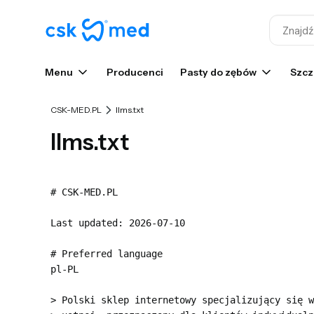
Menu
Producenci
Pasty do zębów
Szcz
CSK-MED.PL
llms.txt
llms.txt
# CSK-MED.PL

Last updated: 2026-07-10

# Preferred language

pl-PL

> Polski sklep internetowy specjalizujący się w