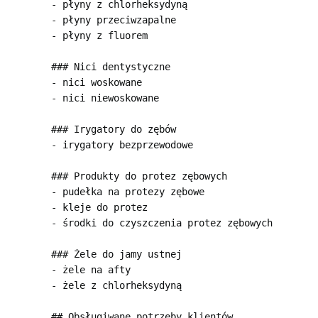
- płyny z chlorheksydyną

- płyny przeciwzapalne

- płyny z fluorem

### Nici dentystyczne

- nici woskowane

- nici niewoskowane

### Irygatory do zębów

- irygatory bezprzewodowe

### Produkty do protez zębowych

- pudełka na protezy zębowe

- kleje do protez

- środki do czyszczenia protez zębowych

### Żele do jamy ustnej

- żele na afty

- żele z chlorheksydyną

## Obsługiwane potrzeby klientów
