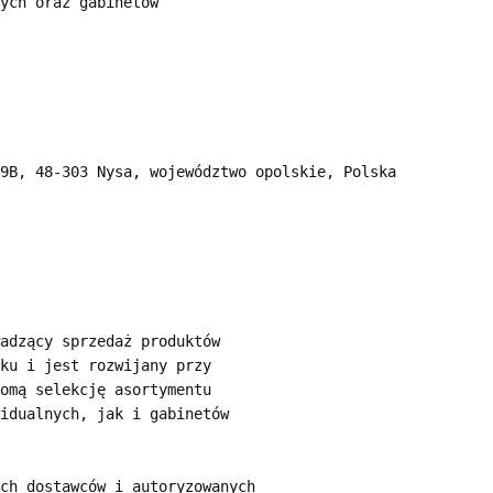
ych oraz gabinetów

9B, 48-303 Nysa, województwo opolskie, Polska

adzący sprzedaż produktów

ku i jest rozwijany przy

omą selekcję asortymentu

idualnych, jak i gabinetów

ch dostawców i autoryzowanych
