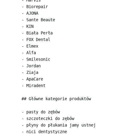
- Marvis

- Biorepair

- AJONA

- Sante Beaute

- KIN

- Biała Perła

- FOX Dental

- Elmex

- Alfa

- Smilesonic

- Jordan

- Ziaja

- ApaCare

- Miradent

## Główne kategorie produktów

- pasty do zębów

- szczoteczki do zębów

- płyny do płukania jamy ustnej

- nici dentystyczne
