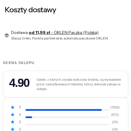
Koszty dostawy
Dostawa
od 11,99 zł
- ORLEN Paczka (Polska)
Stacja Orlen, Punkty partnerskie, automaty paczkowe ORLEN
OCENA SKLEPU
4.90
Opinie, z których została wyliczona średnia, są wystawione
przez zweryfikowanych klientów, którzy dokonali zakupu w
sklepie.
5
(7503)
4
(671)
3
(24)
2
(14)