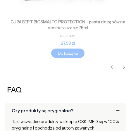
CURASEPT BIOSMALTO PROTECTION - pasta do zębów na
remineralizację 75ml
PRODUCENT
CURASEPT
Cena
27,99 zł
Do koszyka
FAQ
Czy produkty są oryginalne?
Tak, wszystkie produkty w sklepie CSK-MED są w 100%
oryginalne i pochodzą od autoryzowanych