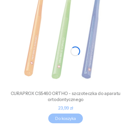
CURAPROX CS5460 ORTHO - szczoteczka do aparatu
ortodontycznego
Cena
23,99 zł
Do koszyka