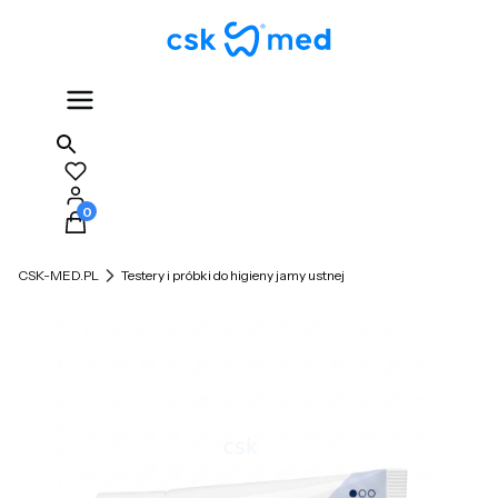
Produkty w koszyku: 0. Zobacz szczegóły
CSK-MED.PL
Testery i próbki do higieny jamy ustnej