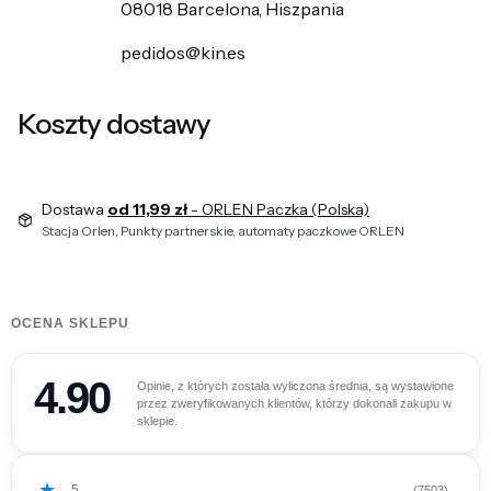
08018 Barcelona, Hiszpania
pedidos@kin.es
Koszty dostawy
Dostawa
od 11,99 zł
- ORLEN Paczka (Polska)
Stacja Orlen, Punkty partnerskie, automaty paczkowe ORLEN
OCENA SKLEPU
4.90
Opinie, z których została wyliczona średnia, są wystawione
przez zweryfikowanych klientów, którzy dokonali zakupu w
sklepie.
5
(7503)