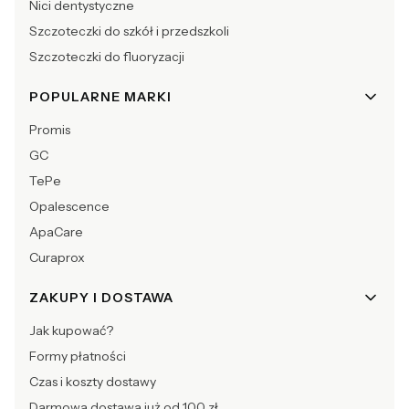
Nici dentystyczne
Szczoteczki do szkół i przedszkoli
Szczoteczki do fluoryzacji
POPULARNE MARKI
Promis
GC
TePe
Opalescence
ApaCare
Curaprox
ZAKUPY I DOSTAWA
Jak kupować?
Formy płatności
Czas i koszty dostawy
Darmowa dostawa już od 100 zł