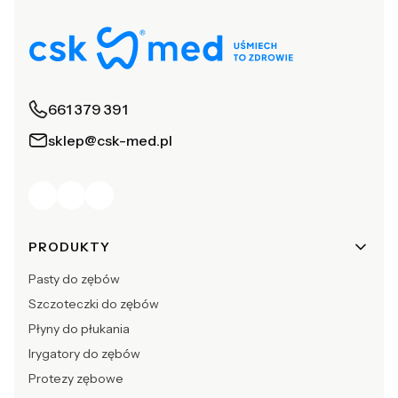
661 379 391
sklep@csk-med.pl
Linki w stopce
PRODUKTY
Pasty do zębów
Szczoteczki do zębów
Płyny do płukania
Irygatory do zębów
Protezy zębowe