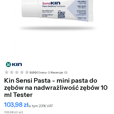
0.00
(Oceny: 0 Recenzje: 0)
Kin Sensi Pasta - mini pasta do
zębów na nadwrażliwość zębów 10
ml Tester
103,98 zł
Cena
w tym 23% VAT
w tym
23%
VAT
103,98 zł / szt.