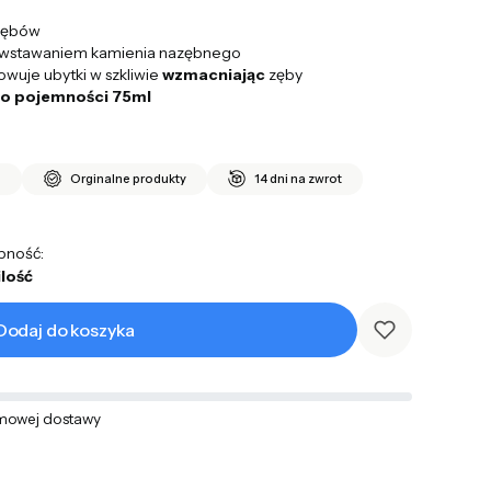
zębów
powstawaniem kamienia nazębnego
uje ubytki w szkliwie
wzmacniając
zęby
y o pojemności 75ml
i
Orginalne produkty
14 dni na zwrot
pność:
ilość
Dodaj do koszyka
mowej dostawy