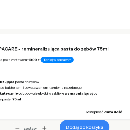
PACARE - remineralizująca pasta do zębów 75ml
na poza zestawem:
19,99 zł
Taniej w zestawie!
lizująca
pasta do zębów
ed bakteriami i powstawaniem kamienia nazębnego
skutecznie
odbudowuje ubytki w szkliwie
wzmacniając
zęby
 pasty:
75ml
Dostępność:
duża ilość
Dodaj do koszyka
zestaw