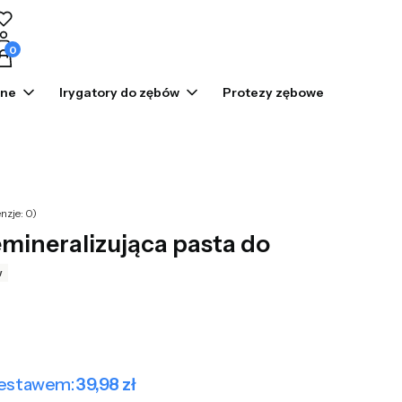
odukty w koszyku: 0. Zobacz szczegóły
zne
Irygatory do zębów
Protezy zębowe
Prom
nzje: 0)
mineralizująca pasta do
w
zestawem:
39,98 zł