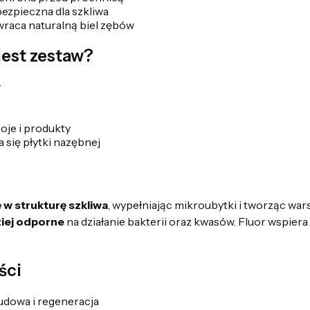
bezpieczna dla szkliwa
raca naturalną biel zębów
jest zestaw?
w
je i produkty
 się płytki nazębnej
w strukturę szkliwa
, wypełniając mikroubytki i tworząc wa
ziej odporne
na działanie bakterii oraz kwasów. Fluor wspiera
ści
dowa i regeneracja