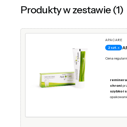
Produkty w zestawie (1)
APACARE
A
2 szt.
x
Cena regular
reminera
chroni
prz
szybko i 
opakowanie