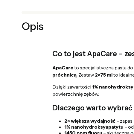
Opis
Co to jest ApaCare – ze
ApaCare
to specjalistyczna pasta 
próchnicą
. Zestaw
2×75 ml
to idealn
Dzięki zawartości
1% nanohydroksy
powierzchnię zębów.
Dlaczego warto wybrać
2× większa wydajność
– zapas 
1% nanohydroksyapatytu
– od
1450 ppm fluoru
– skuteczna o