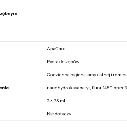
azębnym
ApaCare
Pasta do zębów
Codzienna higiena jamy ustnej i remine
enie
nanohydroksyapatyt, fluor 1450 ppm,
2 × 75 ml
Nie dotyczy