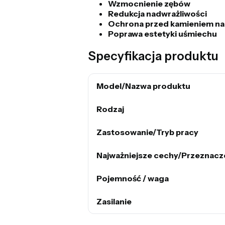
Wzmocnienie zębów
Redukcja nadwrażliwości
Ochrona przed kamieniem n
Poprawa estetyki uśmiechu
Specyfikacja produktu
Model/Nazwa produktu
Rodzaj
Zastosowanie/Tryb pracy
Najważniejsze cechy/Przeznacz
Pojemność / waga
Zasilanie