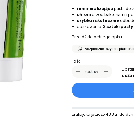
remineralizująca
pasta do 
chroni
przed bakteriami i 
szybko i skutecznie
odbudow
opakowanie:
2 sztuki past
Przejdź do pełnego opisu
Bezpieczne i szybkie płatnośc
Ilość
Dostę
zestaw
duża 
Brakuje Ci jeszcze
400 zł
do dar