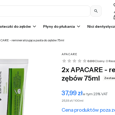
Pr
oteczki do zębów
Płyny do płukania
Nici dentystyc
CARE - remineralizująca pasta do zębów 75ml
APACARE
0.00
(Oceny: 0 Rece
2x APACARE - re
zębów 75ml
Zesta
37,99 zł
Cena
w tym 23% VAT
w tym
23%
VAT
25,33 zł / 100ml
Cena produktów poza 