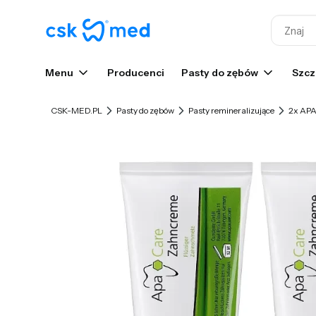
Menu
Producenci
Pasty do zębów
Szcz
CSK-MED.PL
Pasty do zębów
Pasty remineralizujące
2x APA