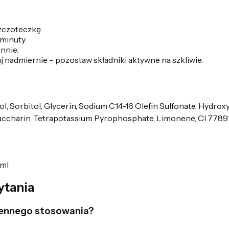
szczoteczkę.
minuty.
nnie.
j nadmiernie – pozostaw składniki aktywne na szkliwie.
ol, Sorbitol, Glycerin, Sodium C14-16 Olefin Sulfonate, Hydrox
Saccharin, Tetrapotassium Pyrophosphate, Limonene, CI 77891
 ml
ytania
iennego stosowania?