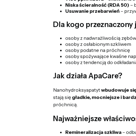
Niska ścieralność (RDA 50)
– 
Usuwanie przebarwień
– przyw
Dla kogo przeznaczony 
osoby z nadwrażliwością zębó
osoby z osłabionym szkliwem
osoby podatne na próchnicę
osoby spożywające kwaśne napo
osoby z tendencją do odkładania
Jak działa ApaCare?
Nanohydroksyapatyt
wbudowuje się 
stają się
gładkie, mocniejsze i bard
próchnicą.
Najważniejsze właściwo
Remineralizacja szkliwa
– odbu