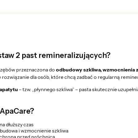
staw 2 past remineralizujących?
do zębów przeznaczona do
odbudowy szkliwa, wzmocnienia 
e rozwiązanie dla osób, które chcą zadbać o regularną reminer
apatytu
– tzw. „płynnego szkliwa” – pasta skutecznie uzupełni
 ApaCare?
na dłuższy czas
budowa i wzmocnienie szkliwa
chrona przed próchnicą