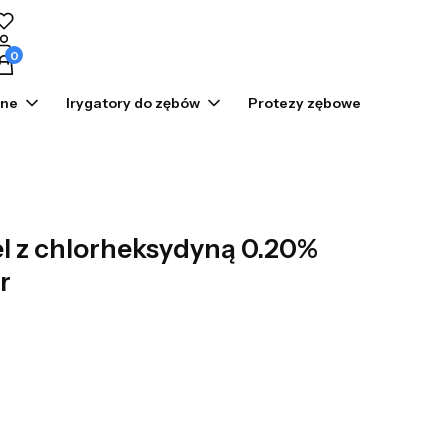
odukty w koszyku: 0. Zobacz szczegóły
zne
Irygatory do zębów
Protezy zębowe
Prom
żel z chlorheksydyną 0.20%
r