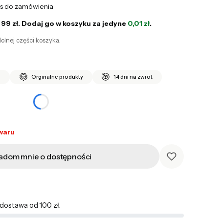
is do zamówienia
 99 zł. Dodaj go w koszyku za jedyne
0,01 zł
.
olnej części koszyka.
i
Orginalne produkty
14 dni na zwrot
waru
adom mnie o dostępności
ostawa od 100 zł.