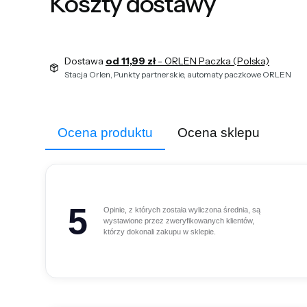
Koszty dostawy
Dostawa
od 11,99 zł
- ORLEN Paczka (Polska)
Stacja Orlen, Punkty partnerskie, automaty paczkowe ORLEN
Ocena produktu
Ocena sklepu
5
Opinie, z których została wyliczona średnia, są
wystawione przez zweryfikowanych klientów,
którzy dokonali zakupu w sklepie.