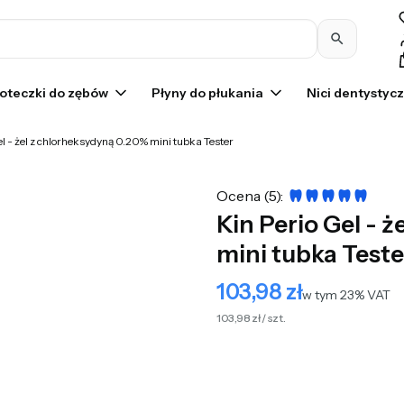
Pr
oteczki do zębów
Płyny do płukania
Nici dentystyc
el - żel z chlorheksydyną 0.20% mini tubka Tester
Ocena (5):
Kin Perio Gel - 
mini tubka Teste
103,98 zł
Cena
w tym 23% VAT
w tym
23%
VAT
103,98 zł / szt.