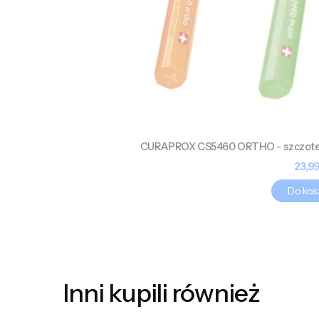
CURAPROX CS5460 ORTHO - szczotec
Cen
23,99
Do kos
Inni kupili również