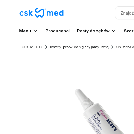
Menu
Producenci
Pasty do zębów
Szcz
CSK-MED.PL
Testery i próbki do higieny jamy ustnej
Kin Perio G