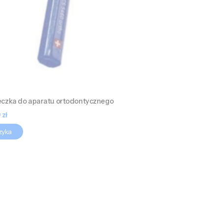
zka do aparatu ortodontycznego
a
 zł
zyka