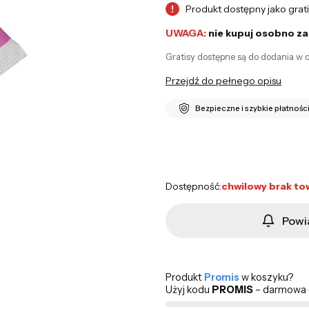
Produkt dostępny jako grat
!
UWAGA:
nie kupuj osobno za
Gratisy dostępne są do dodania w d
Przejdź do pełnego opisu
Bezpieczne i szybkie płatnośc
Produkt gratisowy
Opcjonalne
Dostępność:
chwilowy brak to
Powi
Produkt
Promis
w koszyku?
Użyj kodu
PROMIS
– darmowa d