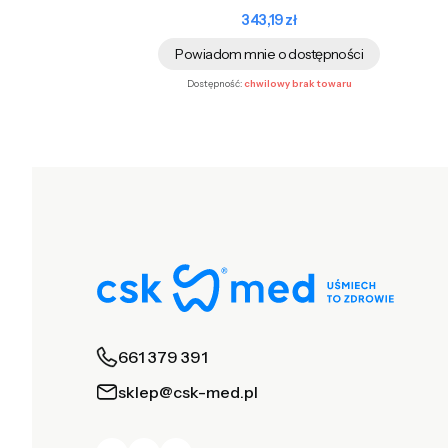
Cena
343,19 zł
Powiadom mnie o dostępności
Dostępność:
chwilowy brak towaru
661 379 391
sklep@csk-med.pl