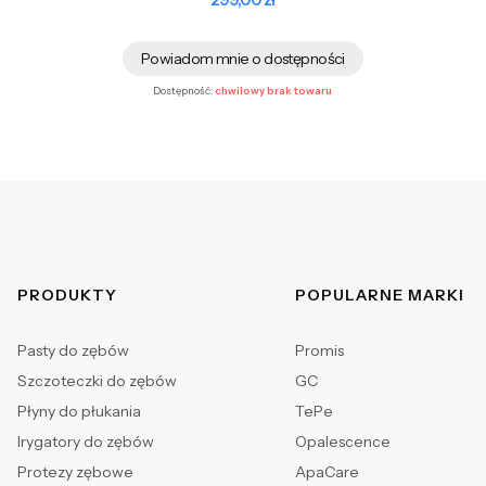
299,00 zł
Powiadom mnie o dostępności
Dostępność:
chwilowy brak towaru
Linki w stopce
PRODUKTY
POPULARNE MARKI
Pasty do zębów
Promis
Szczoteczki do zębów
GC
Płyny do płukania
TePe
Irygatory do zębów
Opalescence
Protezy zębowe
ApaCare