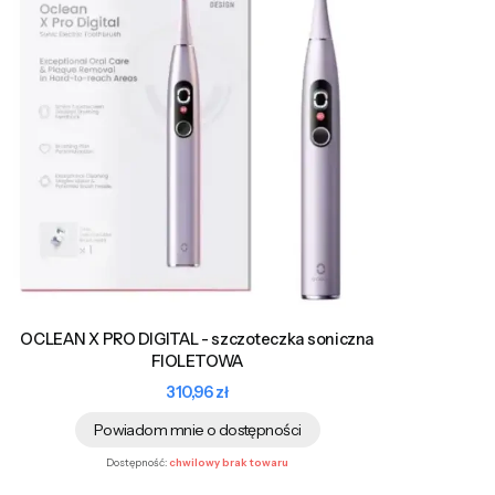
OCLEAN X PRO DIGITAL - szczoteczka soniczna
FIOLETOWA
Cena
310,96 zł
Powiadom mnie o dostępności
Dostępność:
chwilowy brak towaru