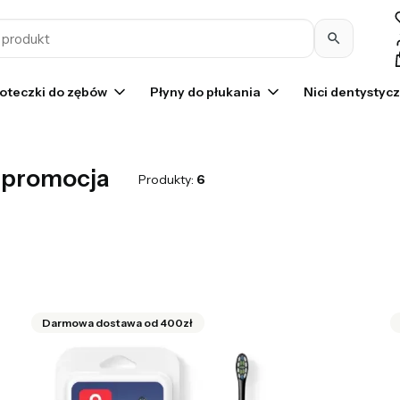
Pr
oteczki do zębów
Płyny do płukania
Nici dentystyc
- promocja
Produkty:
6