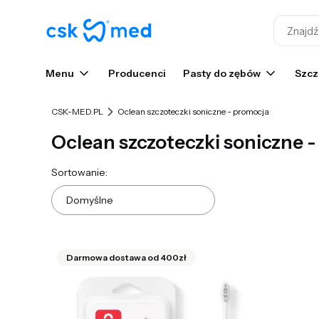
Menu
Producenci
Pasty do zębów
Szcz
CSK-MED.PL
Oclean szczoteczki soniczne - promocja
Oclean szczoteczki soniczne 
Lista produktów
Sortowanie:
Domyślne