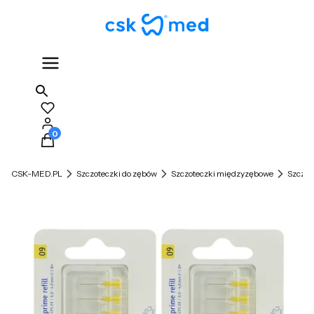
Produkty w koszyku: 0. Zobacz szczegóły
CSK-MED.PL
Szczoteczki do zębów
Szczoteczki międzyzębowe
Szczot