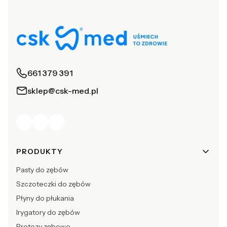
661 379 391
sklep@csk-med.pl
Linki w stopce
PRODUKTY
Pasty do zębów
Szczoteczki do zębów
Płyny do płukania
Irygatory do zębów
Protezy zębowe