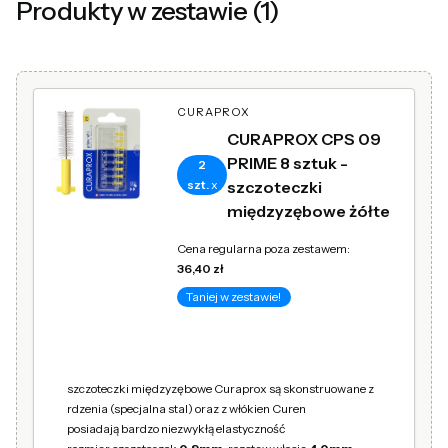
Produkty w zestawie (1)
CURAPROX
CURAPROX CPS 09
PRIME 8 sztuk -
2
szt.
x
szczoteczki
międzyzębowe żółte
Cena regularna poza zestawem:
36,40 zł
Taniej w zestawie!
szczoteczki międzyzębowe Curaprox
są skonstruowane z
rdzenia (specjalna stal) oraz z włókien Curen
posiadają bardzo niezwykłą elastyczność