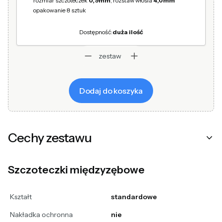
rozmiar szczoteczek
0,9mm
, rozstaw włosia
4,0mm
opakowanie 8 sztuk
Dostępność:
duża ilość
zestaw
Dodaj do koszyka
Cechy zestawu
Szczoteczki międzyzębowe
Kształt
standardowe
Nakładka ochronna
nie