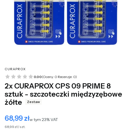
CURAPROX
0.00
(Oceny: 0 Recenzje: 0)
2x CURAPROX CPS 09 PRIME 8
sztuk - szczoteczki międzyzębowe
żółte
Zestaw
68,99 zł
Cena
w tym 23% VAT
w tym
23%
VAT
68,99 zł / szt.