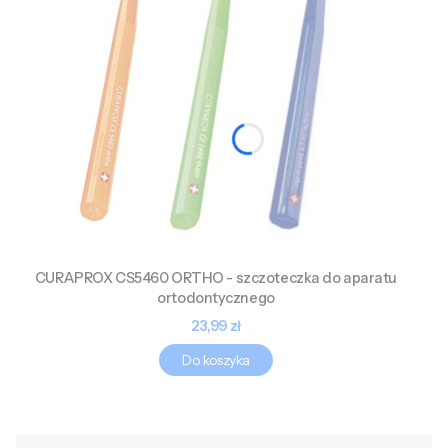
CURAPROX CS5460 ORTHO - szczoteczka do aparatu
ortodontycznego
Cena
23,99 zł
Do koszyka