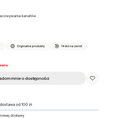
pracowywania kanałów
i
Orginalne produkty
14 dni na zwrot
waru
adom mnie o dostępności
ostawa od 100 zł.
mowej dostawy