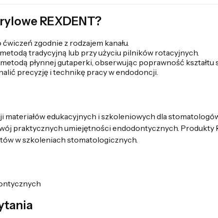
akrylowe REXDENT?
 ćwiczeń zgodnie z rodzajem kanału.
todą tradycyjną lub przy użyciu pilników rotacyjnych.
. metodą płynnej gutaperki, obserwując poprawność kształtu 
alić precyzję i technikę pracy w endodoncji.
ji materiałów edukacyjnych i szkoleniowych dla stomatologów.
rozwój praktycznych umiejętności endodontycznych. Produk
istów w szkoleniach stomatologicznych.
dontycznych
ytania