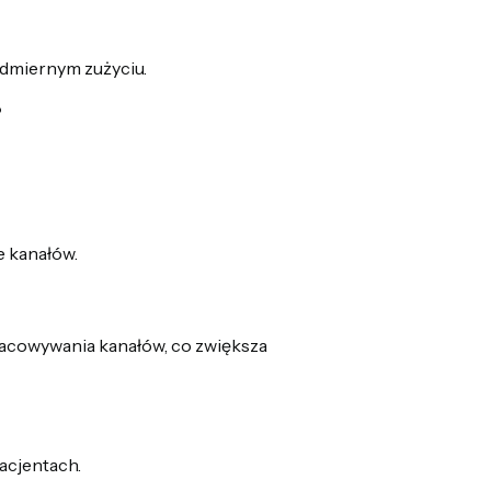
nadmiernym zużyciu.
?
e kanałów.
racowywania kanałów, co zwiększa
acjentach.