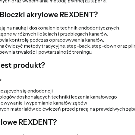
nych oraz wypełniania metodą płynnej gutaperki.
 Bloczki akrylowe REXDENT?
ją na naukę i doskonalenie technik endodontycznych.
ępne w różnych ilościach i przebiegach kanałów.
twia kontrolę podczas opracowywania kanałów.
a ćwiczyć metody tradycyjne, step-back, step-down oraz pilni
apewnia trwałość i powtarzalność treningu.
jest produkt?
:
uczących się endodoncji
ologów doskonalących techniki leczenia kanałowego
owywanie i wypełnianie kanałów zębów
nych materiałów do ćwiczeń przed pracą na prawdziwych zęb
krylowe REXDENT?