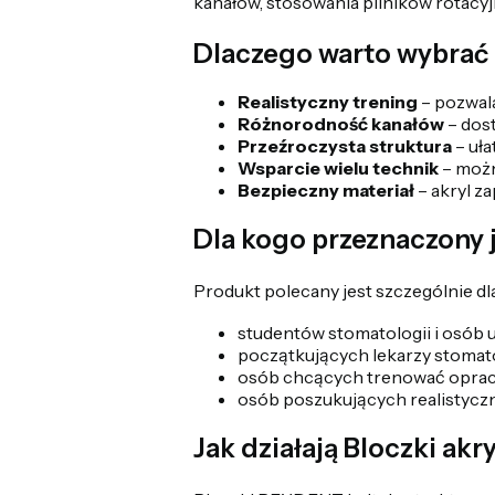
kanałów, stosowania pilników rotacyj
Dlaczego warto wybrać
Realistyczny trening
– pozwala
Różnorodność kanałów
– dost
Przeźroczysta struktura
– uła
Wsparcie wielu technik
– możn
Bezpieczny materiał
– akryl z
Dla kogo przeznaczony 
Produkt polecany jest szczególnie dla
studentów stomatologii i osób 
początkujących lekarzy stomat
osób chcących trenować oprac
osób poszukujących realistycz
Jak działają Bloczki a