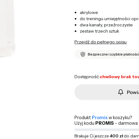
akrylowe
do treningu umiejętności o
dwa kanały, przeźroczyste
zestaw trzech sztuk
Przejdź do pełnego opisu
Bezpieczne i szybkie płatnośc
Dostępność:
chwilowy brak to
Powi
Produkt
Promis
w koszyku?
Użyj kodu
PROMIS
– darmowa d
Brakuje Ci jeszcze
400 zł
do dar