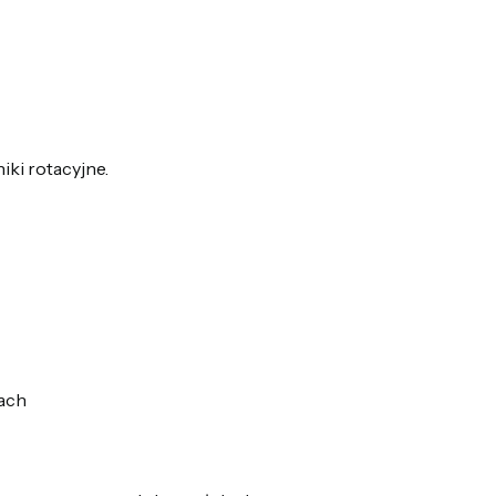
ki rotacyjne.
ach