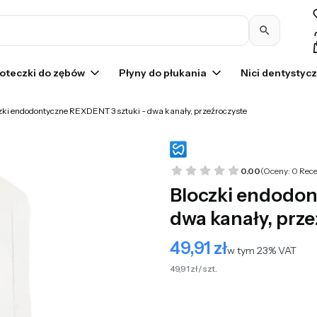
Pr
oteczki do zębów
Płyny do płukania
Nici dentystyc
zki endodontyczne REXDENT 3 sztuki - dwa kanały, przeźroczyste
0.00
(Oceny: 0 Rece
Bloczki endodon
dwa kanały, prz
49,91 zł
Cena
w tym 23% VAT
w tym
23%
VAT
49,91 zł / szt.