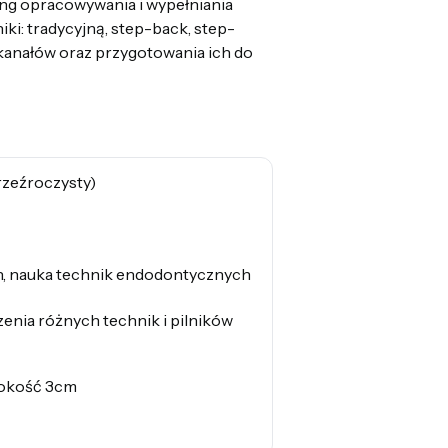
ing opracowywania i wypełniania
ki: tradycyjną, step-back, step-
kanałów oraz przygotowania ich do
rzeźroczysty)
h, nauka technik endodontycznych
enia różnych technik i pilników
sokość 3cm