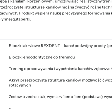
ęba z kanałami korzeniowymi, umożliwiając realistyczny tren
przeźroczystej strukturze kanałów można ćwiczyć różne techni
otacyjnych. Produkt wspiera naukę precyzyjnego formowania 
łynnej gutaperki.
Bloczki akrylowe REXDENT – kanał podwójny prosty (p
Bloczki endodontyczne do treningu
Trening opracowywania i wypełniania kanałów zębowyc
Akryl, przeźroczysta struktura kanałów, możliwość ćwicz
rotacyjnych
Zestaw trzech sztuk, wymiary 1cm x 1cm (podstawa), wy
-