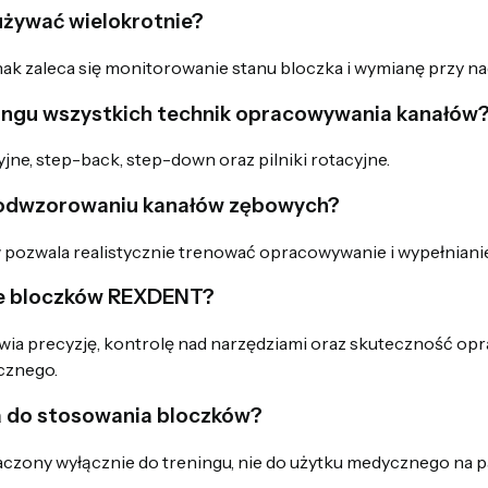
żywać wielokrotnie?
ednak zaleca się monitorowanie stanu bloczka i wymianę przy 
eningu wszystkich technik opracowywania kanałów
jne, step-back, step-down oraz pilniki rotacyjne.
w odwzorowaniu kanałów zębowych?
w pozwala realistycznie trenować opracowywanie i wypełniani
nie bloczków REXDENT?
wia precyzję, kontrolę nad narzędziami oraz skuteczność op
cznego.
a do stosowania bloczków?
naczony wyłącznie do treningu, nie do użytku medycznego na p