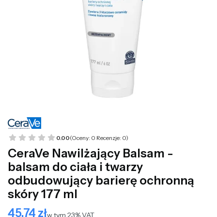
0.00
(Oceny: 0 Recenzje: 0)
CeraVe Nawilżający Balsam -
balsam do ciała i twarzy
odbudowujący barierę ochronną
skóry 177 ml
45,74 zł
Cena
w tym 23% VAT
w tym
23%
VAT