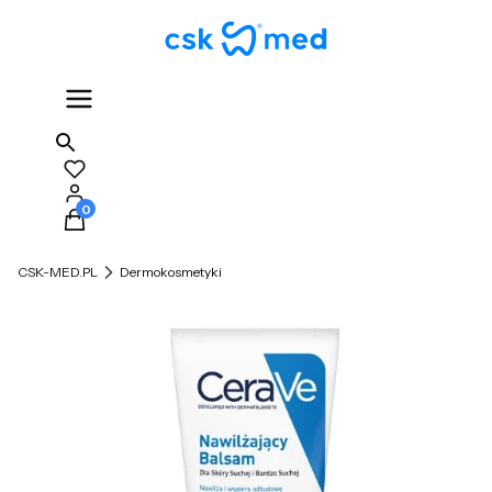
Produkty w koszyku: 0. Zobacz szczegóły
CSK-MED.PL
Dermokosmetyki