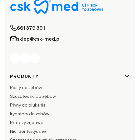
661 379 391
sklep@csk-med.pl
Linki w stopce
PRODUKTY
Pasty do zębów
Szczoteczki do zębów
Płyny do płukania
Irygatory do zębów
Protezy zębowe
Nici dentystyczne
Szczoteczki do szkół i przedszkoli