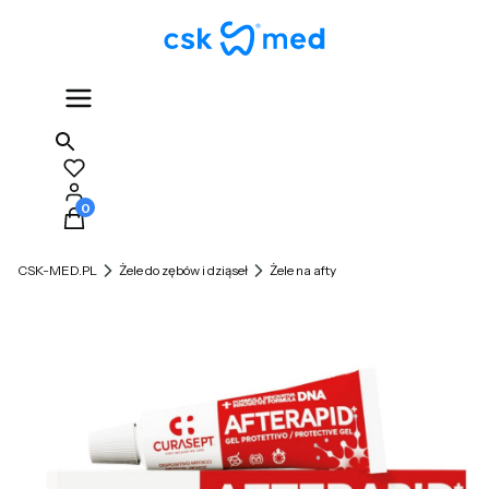
Produkty w koszyku: 0. Zobacz szczegóły
CSK-MED.PL
Żele do zębów i dziąseł
Żele na afty