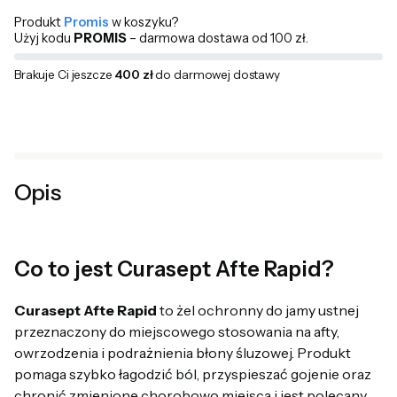
Produkt
Promis
w koszyku?
Użyj kodu
PROMIS
– darmowa dostawa od 100 zł.
Brakuje Ci jeszcze
400 zł
do darmowej dostawy
Opis
Co to jest Curasept Afte Rapid?
Curasept Afte Rapid
to żel ochronny do jamy ustnej
przeznaczony do miejscowego stosowania na afty,
owrzodzenia i podrażnienia błony śluzowej. Produkt
pomaga szybko łagodzić ból, przyspieszać gojenie oraz
chronić zmienione chorobowo miejsca i jest polecany