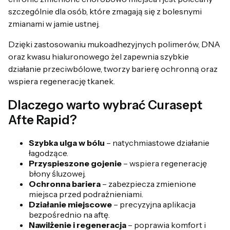
szczególnie dla osób, które zmagają się z bolesnymi
zmianami w jamie ustnej.
Dzięki zastosowaniu mukoadhezyjnych polimerów, DNA
oraz kwasu hialuronowego żel zapewnia szybkie
działanie przeciwbólowe, tworzy barierę ochronną oraz
wspiera regenerację tkanek.
Dlaczego warto wybrać Curasept
Afte Rapid?
Szybka ulga w bólu
– natychmiastowe działanie
łagodzące.
Przyspieszone gojenie
– wspiera regenerację
błony śluzowej.
Ochronna bariera
– zabezpiecza zmienione
miejsca przed podrażnieniami.
Działanie miejscowe
– precyzyjna aplikacja
bezpośrednio na aftę.
Nawilżenie i regeneracja
– poprawia komfort i