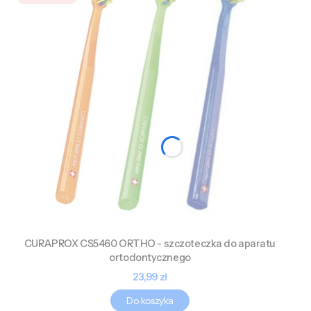
CURAPROX CS5460 ORTHO - szczoteczka do aparatu
ortodontycznego
Cena
23,99 zł
Do koszyka