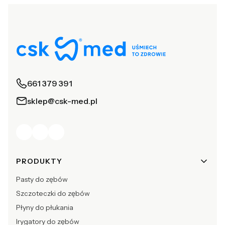
661 379 391
sklep@csk-med.pl
Linki w stopce
PRODUKTY
Pasty do zębów
Szczoteczki do zębów
Płyny do płukania
Irygatory do zębów