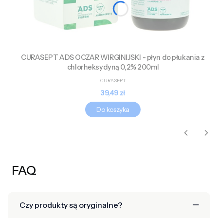
CURASEPT ADS OCZAR WIRGINIJSKI - płyn do płukania z
chlorheksydyną 0,2% 200ml
PRODUCENT
CURASEPT
Cena
39,49 zł
Do koszyka
FAQ
Czy produkty są oryginalne?