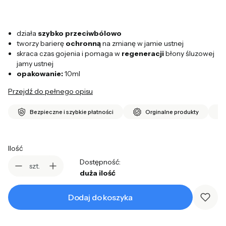
działa
szybko przeciwbólowo
tworzy barierę
ochronną
na zmianę w jamie ustnej
skraca czas gojenia i pomaga w
regeneracji
błony śluzowej
jamy ustnej
opakowanie:
10ml
Przejdź do pełnego opisu
Bezpieczne i szybkie płatności
Orginalne produkty
Ilość
Dostępność:
szt.
duża ilość
Dodaj do koszyka