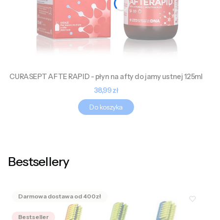
CURASEPT AFTE RAPID - płyn na afty do jamy ustnej 125ml
Cena
38,99 zł
Do koszyka
Bestsellery
Bestseller