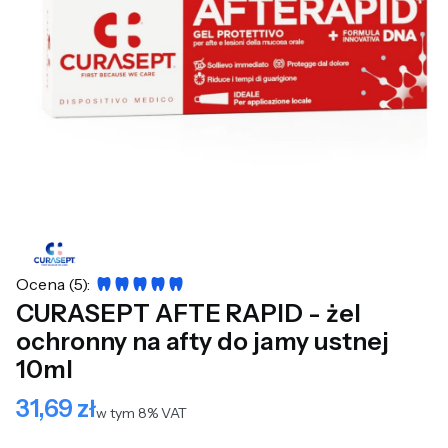
Ocena (5):
CURASEPT AFTE RAPID - żel
ochronny na afty do jamy ustnej
10ml
31,69 zł
Cena
w tym 8% VAT
w tym
8%
VAT