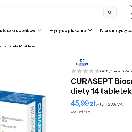
Pr
oteczki do zębów
Płyny do płukania
Nici dentystyc
ment diety 14 tabletek
0.00
(Oceny: 0 Rece
CURASEPT Biosm
diety 14 tabletek
45,99 zł
Cena
w tym 23% VAT
w tym
23%
VAT
45,99 zł / szt.