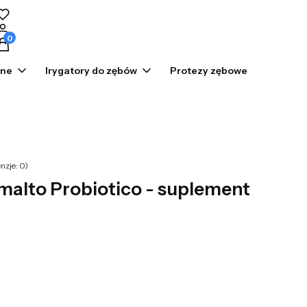
odukty w koszyku: 0. Zobacz szczegóły
zne
Irygatory do zębów
Protezy zębowe
Prom
nzje: 0)
alto Probiotico - suplement