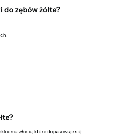
i do zębów żółte?
ch.
łte?
ękkiemu włosiu, które dopasowuje się