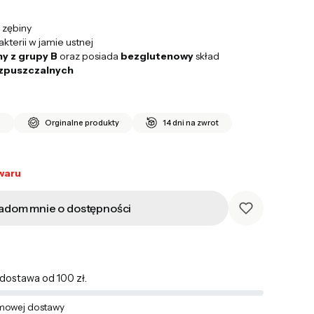
i zębiny
kterii w jamie ustnej
ny
z grupy B
oraz posiada
bezglutenowy
skład
ozpuszczalnych
i
Orginalne produkty
14 dni na zwrot
waru
adom mnie o dostępności
ostawa od 100 zł.
mowej dostawy