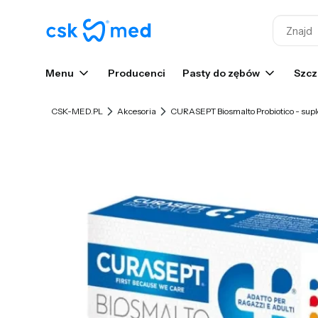
Menu
Producenci
Pasty do zębów
Szcz
CSK-MED.PL
Akcesoria
CURASEPT Biosmalto Probiotico - suple