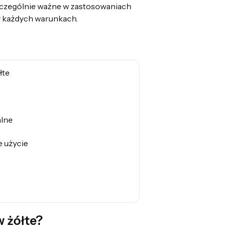
szczególnie ważne w zastosowaniach
w każdych warunkach.
łte
alne
e użycie
 żółte?