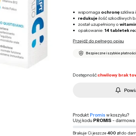
wspomaga
ochronę
szkliwa 
redukuje
ilość szkodliwych ba
został uzupełniony o
witami
opakowanie:
14 tabletek r
Przejdź do pełnego opisu
Bezpieczne i szybkie płatnośc
Dostępność:
chwilowy brak to
Powi
Produkt
Promis
w koszyku?
Użyj kodu
PROMIS
– darmowa d
Brakuje Ci jeszcze
400 zł
do dar