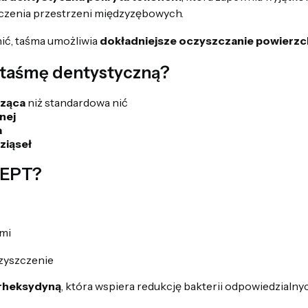
czenia przestrzeni międzyzębowych.
nić, taśma umożliwia
dokładniejsze oczyszczanie powierzc
 taśmę dentystyczną?
cząca
niż standardowa nić
nej
a
ziąseł
SEPT?
ami
czyszczenie
rheksydyną
, która wspiera redukcję bakterii odpowiedzialny