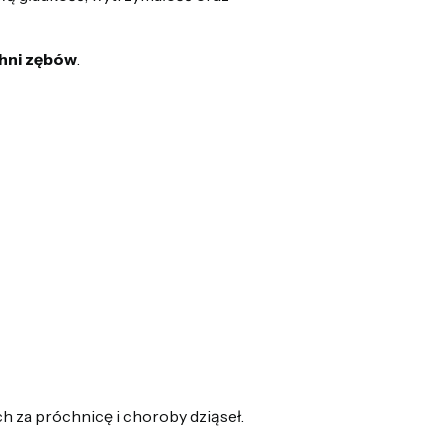
hni zębów
.
ch za próchnicę i choroby dziąseł.