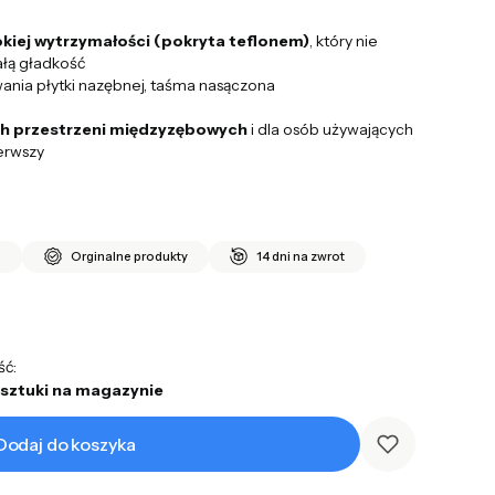
kiej wytrzymałości (pokryta teflonem)
, który nie
ałą gładkość
ania płytki nazębnej, taśma nasączona
h przestrzeni międzyzębowych
i dla osób używających
ierwszy
i
Orginalne produkty
14 dni na zwrot
ść:
 sztuki na magazynie
Dodaj do koszyka