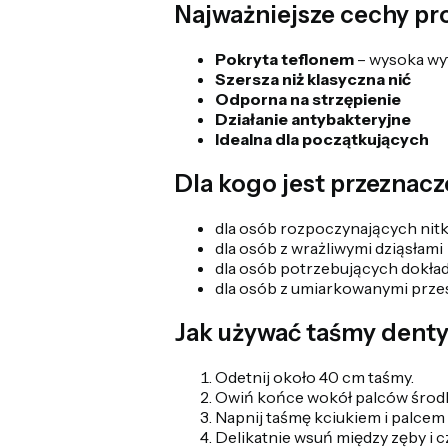
Najważniejsze cechy pr
Pokryta teflonem
– wysoka wyt
Szersza niż klasyczna nić
Odporna na strzępienie
Działanie antybakteryjne
Idealna dla początkujących
Dla kogo jest przeznac
dla osób rozpoczynających nit
dla osób z wrażliwymi dziąsłami
dla osób potrzebujących dokła
dla osób z umiarkowanymi prz
Jak używać taśmy denty
Odetnij około 40 cm taśmy.
Owiń końce wokół palców środ
Napnij taśmę kciukiem i palcem
Delikatnie wsuń między zęby i c