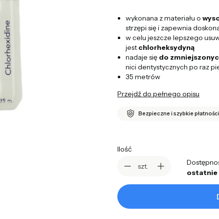
wykonana z materiału o
wyso
strzępi się i zapewnia doskon
w celu jeszcze lepszego usuw
jest
chlorheksydyną
nadaje się
do zmniejszonyc
nici dentystycznych po raz p
35 metrów
Przejdź do pełnego opisu
Bezpieczne i szybkie płatnośc
Ilość
Dostępno
szt.
ostatnie