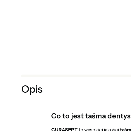
Opis
Co to jest taśma dent
CURASEPT
to wysokiej jakości
taśm