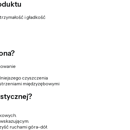
oduktu
rzymałość i gładkość
zona?
kowanie
dniejszego czyszczenia
estrzeniami międzyzębowymi
stycznej?
kowych.
 wskazującym.
zyść ruchami góra–dół.