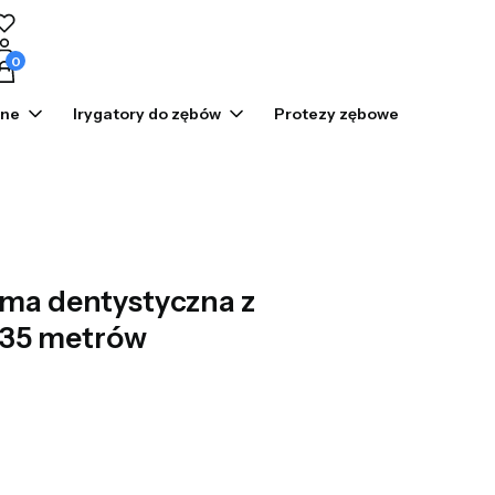
odukty w koszyku: 0. Zobacz szczegóły
zne
Irygatory do zębów
Protezy zębowe
Prom
ma dentystyczna z
 35 metrów