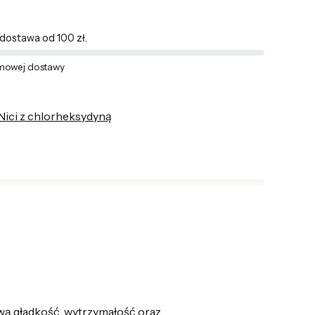
ostawa od 100 zł.
mowej dostawy
Nici z chlorheksydyną
wą gładkość, wytrzymałość oraz