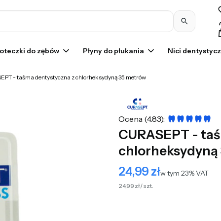
Pr
oteczki do zębów
Płyny do płukania
Nici dentystyc
PT - taśma dentystyczna z chlorheksydyną 35 metrów
Ocena (4.83):
CURASEPT - taś
chlorheksydyną
24,99 zł
Cena
w tym 23% VAT
w tym
23%
VAT
24,99 zł / szt.