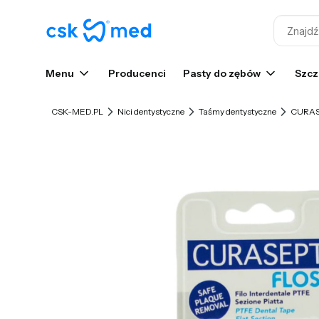
Menu
Producenci
Pasty do zębów
Szcz
CSK-MED.PL
Nici dentystyczne
Taśmy dentystyczne
CURASE