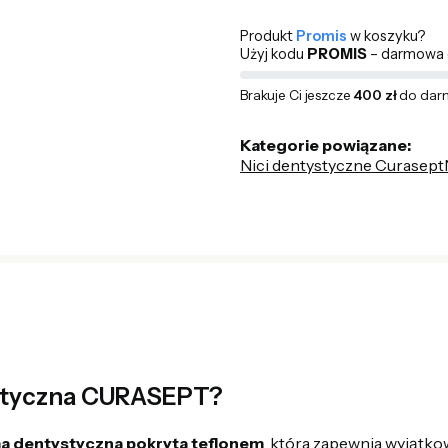
Produkt
Promis
w koszyku?
Użyj kodu
PROMIS
– darmowa d
Brakuje Ci jeszcze
400 zł
do dar
Kategorie powiązane:
Nici dentystyczne Curasept
ystyczna CURASEPT?
a dentystyczna pokryta teflonem
, która zapewnia wyjątko