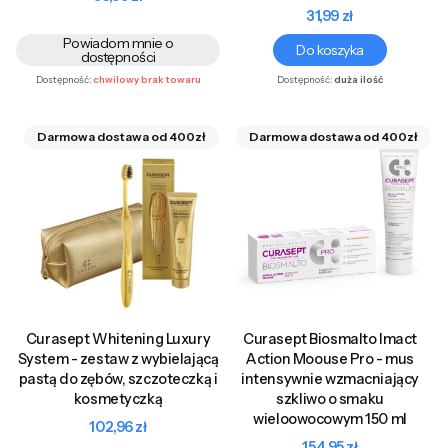
Cena
31,99 zł
Powiadom mnie o
Do koszyka
dostępności
Dostępność:
chwilowy brak towaru
Dostępność:
duża ilość
Curasept Whitening Luxury
Curasept Biosmalto Imact
System - zestaw z wybielającą
Action Moouse Pro - mus
pastą do zębów, szczoteczką i
intensywnie wzmacniający
kosmetyczką
szkliwo o smaku
wieloowocowym 150 ml
Cena
102,96 zł
Cena
154,95 zł