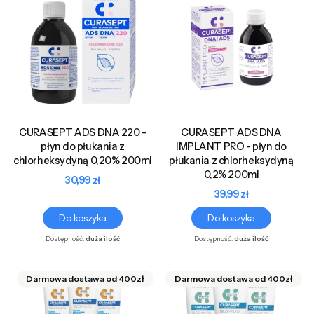
CURASEPT ADS DNA 220 -
CURASEPT ADS DNA
płyn do płukania z
IMPLANT PRO - płyn do
chlorheksydyną 0,20% 200ml
płukania z chlorheksydyną
0,2% 200ml
Cena
30,99 zł
Cena
39,99 zł
Do koszyka
Do koszyka
Dostępność:
duża ilość
Dostępność:
duża ilość