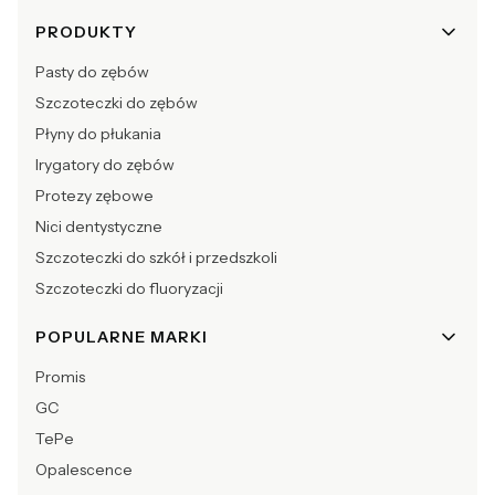
Linki w stopce
PRODUKTY
Pasty do zębów
Szczoteczki do zębów
Płyny do płukania
Irygatory do zębów
Protezy zębowe
Nici dentystyczne
Szczoteczki do szkół i przedszkoli
Szczoteczki do fluoryzacji
POPULARNE MARKI
Promis
GC
TePe
Opalescence