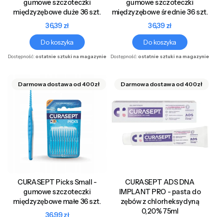
gumowe szczoteczki
gumowe szczoteczki
międzyzębowe duże 36 szt.
międzyzębowe średnie 36 szt.
Cena
Cena
36,39 zł
36,39 zł
Do koszyka
Do koszyka
Dostępność:
ostatnie sztuki na magazynie
Dostępność:
ostatnie sztuki na magazynie
CURASEPT Picks Small -
CURASEPT ADS DNA
gumowe szczoteczki
IMPLANT PRO - pasta do
międzyzębowe małe 36 szt.
zębów z chlorheksydyną
0,20% 75ml
Cena
36,99 zł