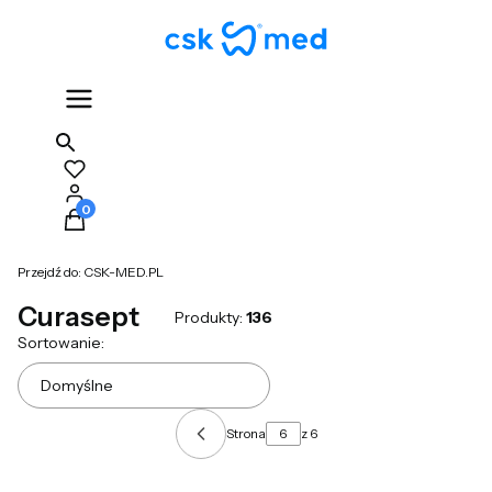
Produkty w koszyku: 0. Zobacz szczegóły
Przejdź do:
CSK-MED.PL
Curasept
Produkty:
136
Lista produktów
Sortowanie:
Domyślne
Strona
z 6
Poprzednie produkty