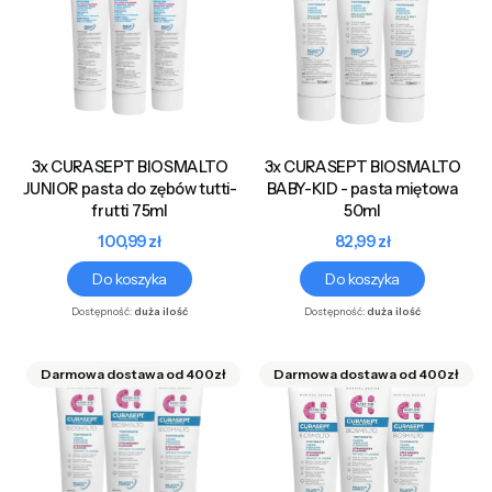
3x CURASEPT BIOSMALTO
3x CURASEPT BIOSMALTO
JUNIOR pasta do zębów tutti-
BABY-KID - pasta miętowa
frutti 75ml
50ml
Cena
Cena
100,99 zł
82,99 zł
Do koszyka
Do koszyka
Dostępność:
duża ilość
Dostępność:
duża ilość