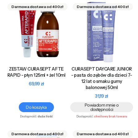
ZESTAW CURASEPT AFTE
CURASEPT DAYCARE JUNIOR
RAPID - płyn 125ml + żel 10ml
- pasta do zębów dla dzieci 7-
12 lat o smaku gumy
Cena
69,99 zł
balonowej 50ml
Cena
31,19 zł
Powiadom mnie o
Do koszyka
dostępności
Dostępność:
duża ilość
Dostępność:
chwilowy brak towaru