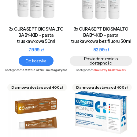
3x CURASEPT BIOSMALTO
3x CURASEPT BIOSMALTO
BABY-KID - pasta
BABY-KID - pasta
truskawkowa 50ml
truskawkowa bez fluoru 50ml
Cena
Cena
79,99 zł
82,99 zł
Powiadom mnie o
Do koszyka
dostępności
Dostępność:
ostatnie sztuki na magazynie
Dostępność:
chwilowy brak towaru