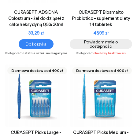
CURASEPT ADS DNA
CURASEPT Biosmalto
Colostrum - żel do dziąseł z
Probiotico - suplement diety
chlorheksydyną 0,5% 30ml
14 tabletek
Cena
Cena
33,29 zł
45,99 zł
Powiadom mnie o
Do koszyka
dostępności
Dostępność:
ostatnie sztuki na magazynie
Dostępność:
chwilowy brak towaru
CURASEPT Picks Large -
CURASEPT Picks Medium -