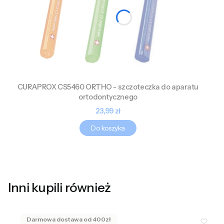
CURAPROX CS5460 ORTHO - szczoteczka do aparatu
ortodontycznego
Cena
23,99 zł
Do koszyka
Inni kupili również