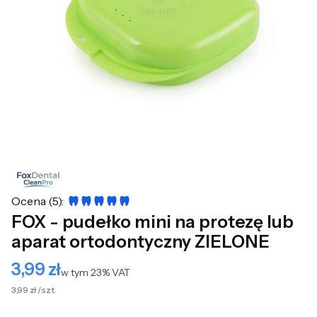
Ocena (5):
FOX - pudełko mini na protezę lub
aparat ortodontyczny ZIELONE
3,99 zł
Cena
w tym 23% VAT
w tym
23%
VAT
3,99 zł / szt.