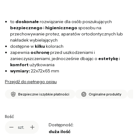
to
doskonałe
rozwiązanie dla osób poszukujących
bezpiecznego
i
higienicznego
sposobu na
przechowywanie protez, aparatów ortodontycznych lub
nakładek wybielających
dostępne w
kilku
kolorach
zapewnia
ochronę
przed uszkodzeniami i
zanieczyszczeniami, jednocześnie dbając o
estetykę
i
komfort
użytkowania
wymiary:
22x72x65 mm
Przejdź do pełnego opisu
Bezpieczne i szybkie płatności
Orginalne produkty
Ilość
Dostępność:
szt.
duża ilość