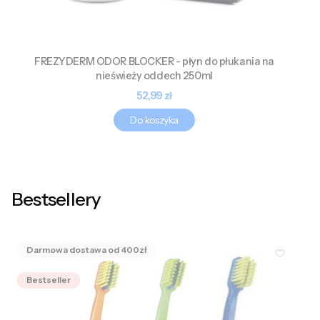
FREZYDERM ODOR BLOCKER - płyn do płukania na
nieświeży oddech 250ml
Cena
52,99 zł
Do koszyka
Bestsellery
Bestseller