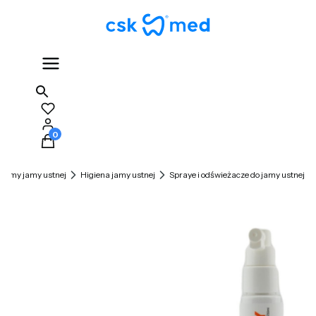
Produkty w koszyku: 0. Zobacz szczegóły
blemy jamy ustnej
Higiena jamy ustnej
Spraye i odświeżacze do jamy ustnej