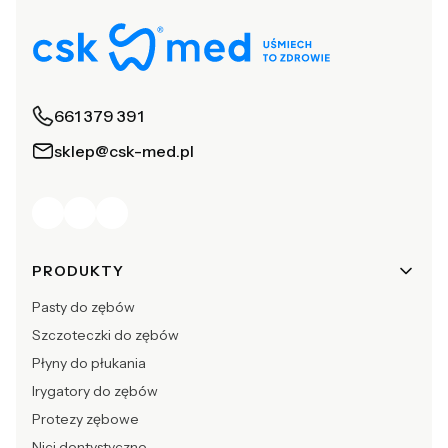
661 379 391
sklep@csk-med.pl
Linki w stopce
PRODUKTY
Pasty do zębów
Szczoteczki do zębów
Płyny do płukania
Irygatory do zębów
Protezy zębowe
Nici dentystyczne