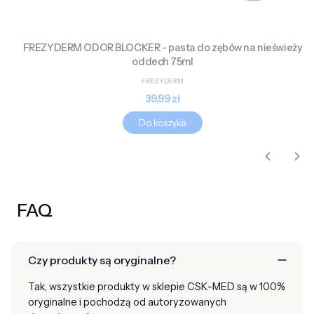
FREZYDERM ODOR BLOCKER - pasta do zębów na nieświeży
oddech 75ml
PRODUCENT
FREZYDERM
Cena
39,99 zł
Do koszyka
FAQ
Czy produkty są oryginalne?
Tak, wszystkie produkty w sklepie CSK-MED są w 100%
oryginalne i pochodzą od autoryzowanych