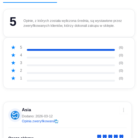
5
Opinie, z których została wyliczona średnia, są wystawione przez
zweryfikowanych klientów, którzy dokonali zakupu w sklepie.
5
(6)
4
(0)
3
(0)
2
(0)
1
(0)
Asia
Dodano: 2026-03-12
Opinia zweryfikowana