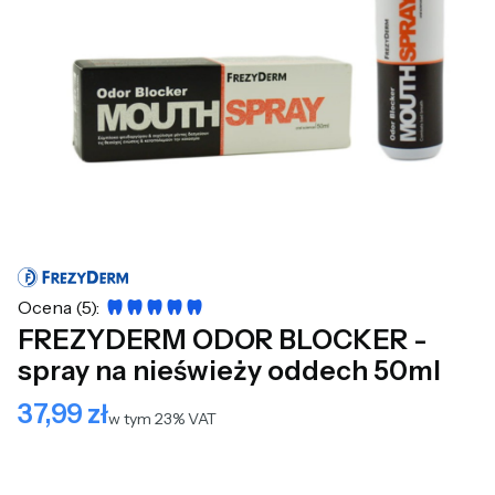
Ocena (5):
FREZYDERM ODOR BLOCKER -
spray na nieświeży oddech 50ml
37,99 zł
Cena
w tym 23% VAT
w tym
23%
VAT