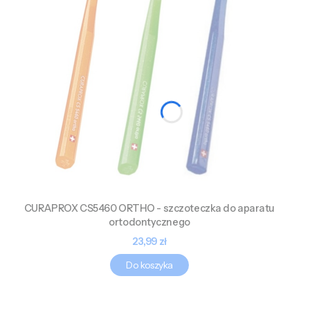
CURAPROX CS5460 ORTHO - szczoteczka do aparatu
ortodontycznego
Cena
23,99 zł
Do koszyka