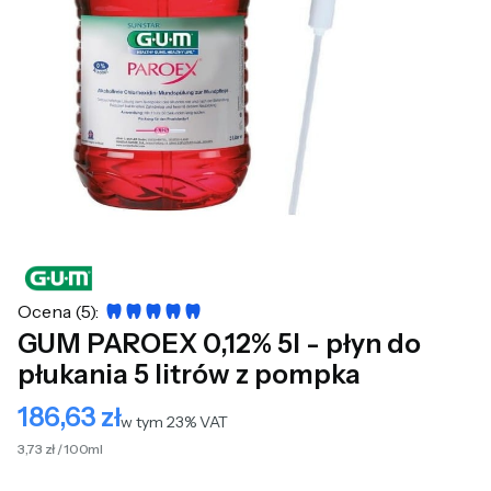
Ocena (5):
GUM PAROEX 0,12% 5l - płyn do
płukania 5 litrów z pompka
186,63 zł
Cena
w tym 23% VAT
w tym
23%
VAT
3,73 zł / 100ml