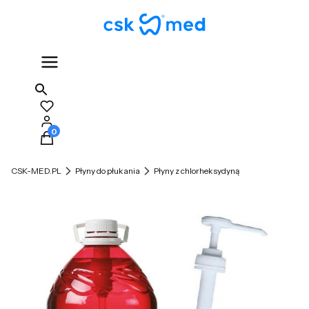
Produkty w koszyku: 0. Zobacz szczegóły
CSK-MED.PL
Płyny do płukania
Płyny z chlorheksydyną