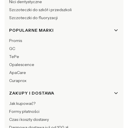
Nici dentystyczne
Szczoteczki do szkół i przedszkoli
Szczoteczki do fluoryzacji
POPULARNE MARKI
Promis
GC
TePe
Opalescence
ApaCare
Curaprox
ZAKUPY I DOSTAWA
Jak kupować?
Formy płatności
Czas i koszty dostawy
Darmowa dostawa już od 100 zł