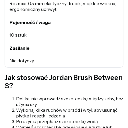
Rozmiar 0.5 mm, elastyczny drucik, miękkie włókna,
ergonomiczny uchwyt
Pojemność / waga
10 sztuk
Zasilanie
Nie dotyczy
Jak stosować Jordan Brush Between
S?
Delikatnie wprowadź szczoteczkę między zęby, bez
użycia siły.
Wykonaj kilka ruchów w przód i w tył, aby usunąć
płytkę i resztki jedzenia.
Po użyciu przepłucz szczoteczkę wodą.
Wymień szczoteczkę, gdy włosie się zużyje lub