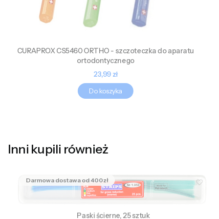
CURAPROX CS5460 ORTHO - szczoteczka do aparatu
ortodontycznego
Cena
23,99 zł
Do koszyka
Inni kupili również
Paski ścierne, 25 sztuk