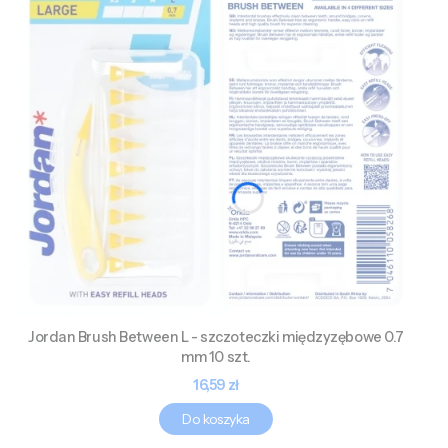
Jordan Brush Between L - szczoteczki międzyzębowe 0.7
mm 10 szt.
Cena
16,59 zł
Do koszyka