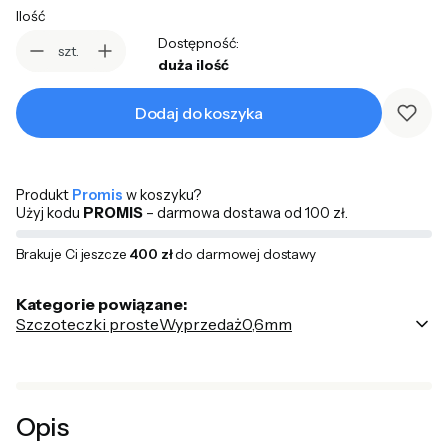
Ilość
Dostępność:
szt.
duża ilość
Dodaj do koszyka
Produkt
Promis
w koszyku?
Użyj kodu
PROMIS
– darmowa dostawa od 100 zł.
Brakuje Ci jeszcze
400 zł
do darmowej dostawy
Kategorie powiązane:
Szczoteczki proste
Wyprzedaż
0,6mm
Poka
Opis