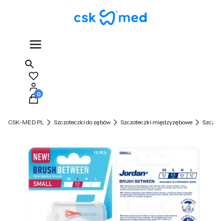
Produkty w koszyku: 0. Zobacz szczegóły
CSK-MED.PL
Szczoteczki do zębów
Szczoteczki międzyzębowe
Szczot