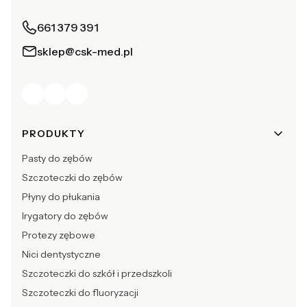
661 379 391
sklep@csk-med.pl
Linki w stopce
PRODUKTY
Pasty do zębów
Szczoteczki do zębów
Płyny do płukania
Irygatory do zębów
Protezy zębowe
Nici dentystyczne
Szczoteczki do szkół i przedszkoli
Szczoteczki do fluoryzacji