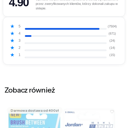
4.90
przez zweryfikowanych klientów, którzy dokonali zakupu w
sklepie.
5
(7504)
4
(671)
3
(24)
2
(14)
1
(15)
Zobacz również