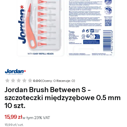
0.00
(Oceny: 0 Recenzje: 0)
Jordan Brush Between S -
szczoteczki międzyzębowe 0.5 mm
10 szt.
15,99 zł
w tym 23% VAT
w tym
23%
VAT
15,99 zł / szt.