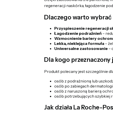
regeneracji naskórka, łagodzenie po
Dlaczego warto wybrać 
Przyspieszenie regeneracji s
Łagodzenie podrażnień
– redu
Wzmocnienie bariery ochron
Lekka, nieklejąca formuła
– żel
Uniwersalne zastosowanie
– 
Dla kogo przeznaczony 
Produkt polecany jest szczególnie dla
osób z podrażnioną lub uszkod
osób po zabiegach dermatologicz
osób z naruszoną barierą ochr
osób potrzebujących szybkiej re
Jak działa La Roche-Pos