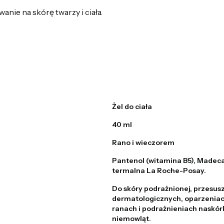
nie na skórę twarzy i ciała.
Żel do ciała
40 ml
Rano i wieczorem
Pantenol (witamina B5), Madec
termalna La Roche-Posay.
Do skóry podrażnionej, przesus
dermatologicznych, oparzeniac
ranach i podrażnieniach naskórk
niemowląt.