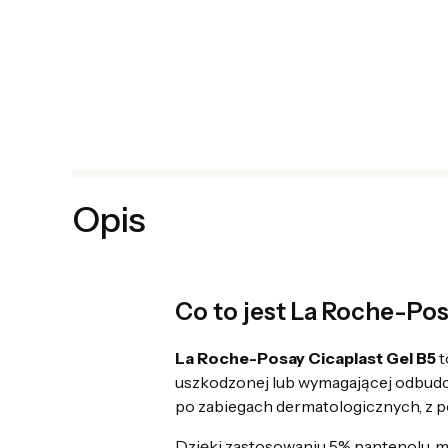
Opis
Co to jest La Roche-Pos
La Roche-Posay Cicaplast Gel B5
t
uszkodzonej lub wymagającej odbudow
po zabiegach dermatologicznych, z p
Dzięki zastosowaniu 5% pantenolu, 