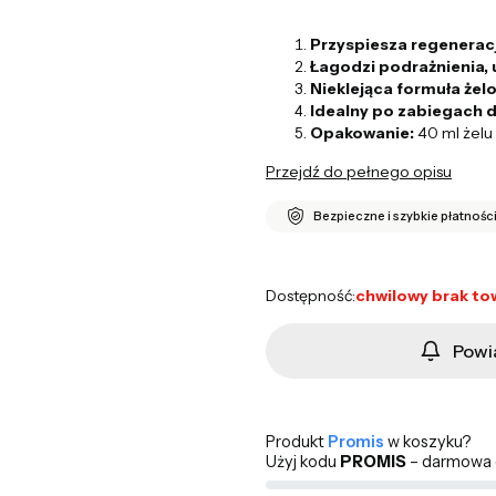
Przyspiesza regenerac
Łagodzi podrażnienia, u
Nieklejąca formuła żel
Idealny po zabiegach 
Opakowanie:
40 ml żel
Przejdź do pełnego opisu
Bezpieczne i szybkie płatnośc
Dostępność:
chwilowy brak to
Powi
Produkt
Promis
w koszyku?
Użyj kodu
PROMIS
– darmowa d