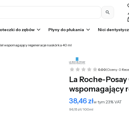
Pr
oteczki do zębów
Płyny do płukania
Nici dentystyc
 żel wspomagający regeneracje naskórka 40 ml
0.00
(Oceny: 0 Rece
La Roche-Posay C
wspomagający r
38,46 zł
Cena
w tym 23% VAT
w tym
23%
VAT
96,15 zł / 100ml