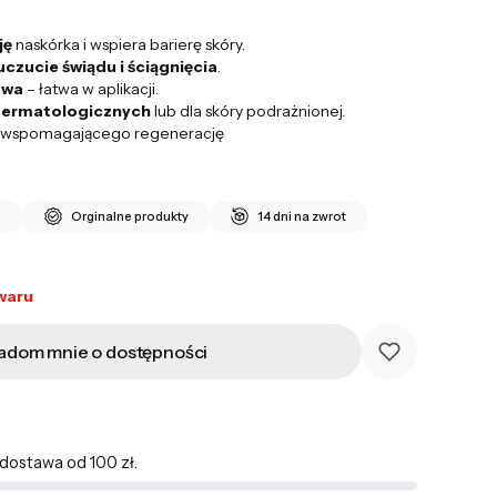
ję
naskórka i wspiera barierę skóry.
czucie świądu i ściągnięcia
.
owa
– łatwa w aplikacji.
dermatologicznych
lub dla skóry podrażnionej.
u wspomagającego regenerację
i
Orginalne produkty
14 dni na zwrot
waru
adom mnie o dostępności
ostawa od 100 zł.