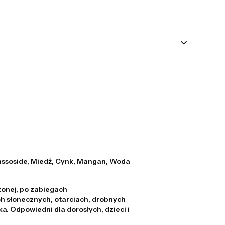
assoside, Miedź, Cynk, Mangan, Woda
zonej, po zabiegach
h słonecznych, otarciach, drobnych
a. Odpowiedni dla dorosłych, dzieci i