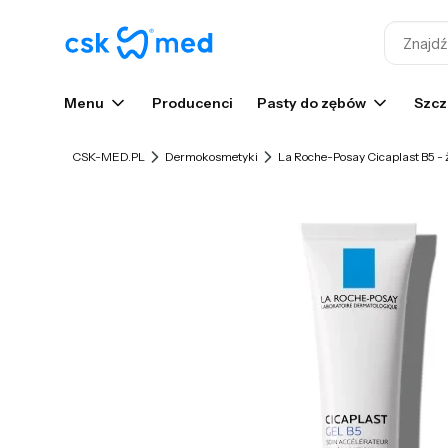
Menu
Producenci
Pasty do zębów
Szcz
CSK-MED.PL
Dermokosmetyki
La Roche-Posay Cicaplast B5 -