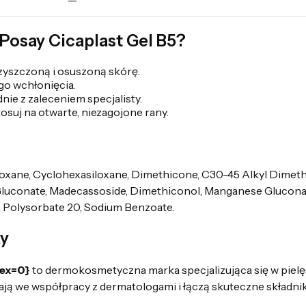
Posay Cicaplast Gel B5?
czyszczoną i osuszoną skórę.
go wchłonięcia.
dnie z zaleceniem specjalisty.
tosuj na otwarte, niezagojone rany.
iloxane, Cyclohexasiloxane, Dimethicone, C30-45 Alkyl Dimet
Gluconate, Madecassoside, Dimethiconol, Manganese Glucona
, Polysorbate 20, Sodium Benzoate.
y
dex=0}
to dermokosmetyczna marka specjalizująca się w pielęg
ają we współpracy z dermatologami i łączą skuteczne składni