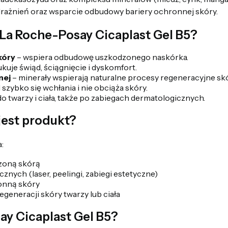
drażnień oraz wsparcie odbudowy bariery ochronnej skóry.
La Roche-Posay Cicaplast Gel B5?
kóry
– wspiera odbudowę uszkodzonego naskórka.
kuje świąd, ściągnięcie i dyskomfort.
nej
– minerały wspierają naturalne procesy regeneracyjne skó
 szybko się wchłania i nie obciąża skóry.
do twarzy i ciała, także po zabiegach dermatologicznych.
jest produkt?
:
zoną skórą
nych (laser, peelingi, zabiegi estetyczne)
onną skóry
generacji skóry twarzy lub ciała
ay Cicaplast Gel B5?