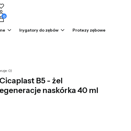
odukty w koszyku: 0. Zobacz szczegóły
zne
Irygatory do zębów
Protezy zębowe
Prom
nzje: 0)
icaplast B5 - żel
egeneracje naskórka 40 ml