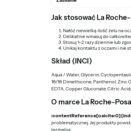
Jak stosować La Roche-
Nałóż niewielką ilość żelu na o
Delikatnie wmasuj do całkowite
Stosuj 1–2 razy dziennie lub zgo
Unikaj kontaktu z oczami i nie s
Skład (INCI)
Aqua / Water, Glycerin, Cyclopentas
18/18 Dimethicone, Panthenol, Zinc 
EDTA, Copper Gluconate, Citric Acid
O marce La Roche-Posa
:contentReference[oaicite:0]{in
problematycznej. Jej produkty powst
termalną.