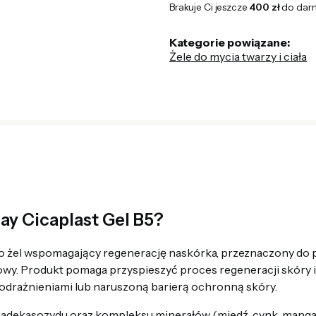
Brakuje Ci jeszcze
400 zł
do dar
Kategorie powiązane:
Żele do mycia twarzy i ciała
ay Cicaplast Gel B5?
o żel wspomagający regenerację naskórka, przeznaczony do p
y. Produkt pomaga przyspieszyć proces regeneracji skóry i 
odrażnieniami lub naruszoną barierą ochronną skóry.
madekasozydu oraz kompleksu minerałów (miedź, cynk, manga