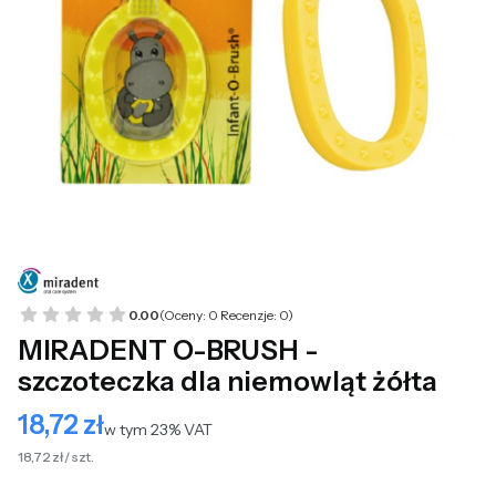
0.00
(Oceny: 0 Recenzje: 0)
MIRADENT O-BRUSH -
szczoteczka dla niemowląt żółta
18,72 zł
Cena
w tym 23% VAT
w tym
23%
VAT
18,72 zł / szt.