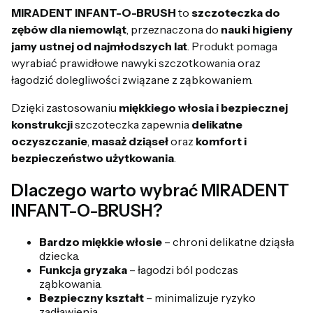
MIRADENT INFANT-O-BRUSH
to
szczoteczka do
zębów dla niemowląt
, przeznaczona do
nauki higieny
jamy ustnej od najmłodszych lat
. Produkt pomaga
wyrabiać prawidłowe nawyki szczotkowania oraz
łagodzić dolegliwości związane z ząbkowaniem.
Dzięki zastosowaniu
miękkiego włosia i bezpiecznej
konstrukcji
szczoteczka zapewnia
delikatne
oczyszczanie
,
masaż dziąseł
oraz
komfort i
bezpieczeństwo użytkowania
.
Dlaczego warto wybrać MIRADENT
INFANT-O-BRUSH?
Bardzo miękkie włosie
– chroni delikatne dziąsła
dziecka.
Funkcja gryzaka
– łagodzi ból podczas
ząbkowania.
Bezpieczny kształt
– minimalizuje ryzyko
zadławienia.