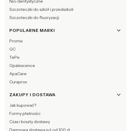
Nici dentystyczne
Szczoteczki do szkół i przedszkoli
Szczoteczki do fluoryzacji
POPULARNE MARKI
Promis
GC
TePe
Opalescence
ApaCare
Curaprox
ZAKUPY I DOSTAWA
Jak kupować?
Formy płatności
Czas i koszty dostawy
Darmowa dostawa już od 100 zł