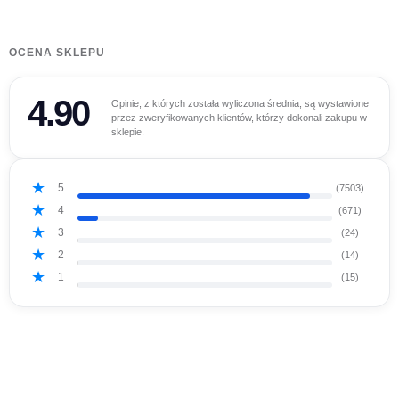
OCENA SKLEPU
4.90
Opinie, z których została wyliczona średnia, są wystawione
przez zweryfikowanych klientów, którzy dokonali zakupu w
sklepie.
5
(7503)
4
(671)
3
(24)
2
(14)
1
(15)