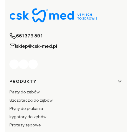
661 379 391
sklep@csk-med.pl
Linki w stopce
PRODUKTY
Pasty do zębów
Szczoteczki do zębów
Płyny do płukania
Irygatory do zębów
Protezy zębowe