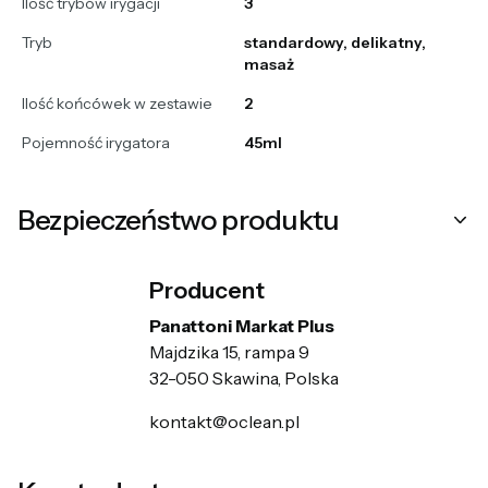
Ilość trybów irygacji
3
Tryb
standardowy, delikatny,
masaż
Ilość końcówek w zestawie
2
Pojemność irygatora
45ml
Bezpieczeństwo produktu
Producent
Panattoni Markat Plus
Majdzika 15, rampa 9
32-050 Skawina, Polska
kontakt@oclean.pl