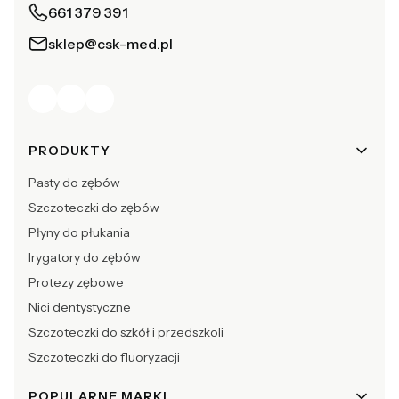
661 379 391
sklep@csk-med.pl
Linki w stopce
PRODUKTY
Pasty do zębów
Szczoteczki do zębów
Płyny do płukania
Irygatory do zębów
Protezy zębowe
Nici dentystyczne
Szczoteczki do szkół i przedszkoli
Szczoteczki do fluoryzacji
POPULARNE MARKI