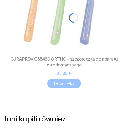
CURAPROX CS5460 ORTHO - szczoteczka do aparatu
ortodontycznego
Cena
23,99 zł
Do koszyka
Inni kupili również