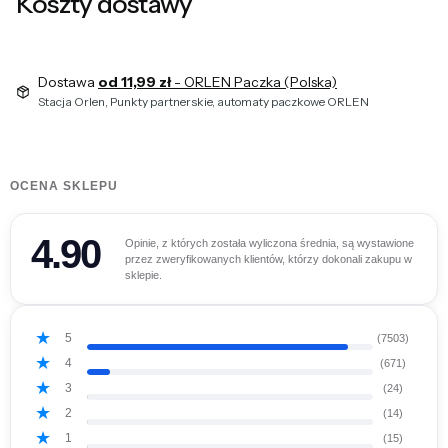
Koszty dostawy
Dostawa
od 11,99 zł
- ORLEN Paczka (Polska)
Stacja Orlen, Punkty partnerskie, automaty paczkowe ORLEN
OCENA SKLEPU
4.90
Opinie, z których została wyliczona średnia, są wystawione
przez zweryfikowanych klientów, którzy dokonali zakupu w
sklepie.
5
(7503)
4
(671)
3
(24)
2
(14)
1
(15)