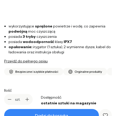
wykorzystujące
sprężone
powietrze i wodę, co zapewnia
podwójną
moc czyszczącą
posiada
3 tryby
czyszczenia
posiada
wodoodporność
klasy
IPX7
opakowanie:
irygator (1 sztuka), 2 wymienne dysze, kabel do
ładowania oraz instrukcja obsługi
Przejdź do pełnego opisu
Bezpieczne i szybkie płatności
Orginalne produkty
Ilość
Dostępność:
szt.
ostatnie sztuki na magazynie
Dodaj do koszyka