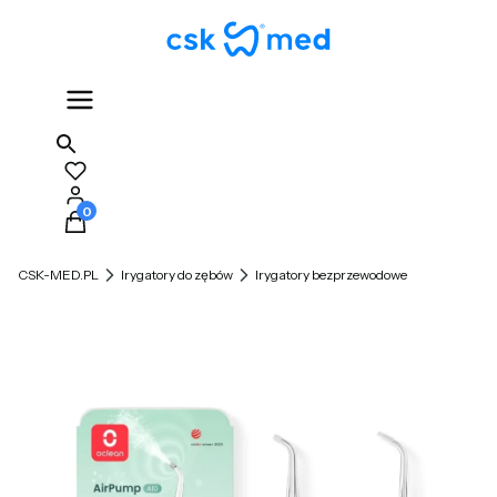
Produkty w koszyku: 0. Zobacz szczegóły
CSK-MED.PL
Irygatory do zębów
Irygatory bezprzewodowe