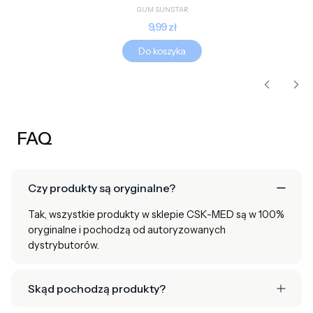
PRODUCENT
GUM SUNSTAR
Cena
9,99 zł
Do koszyka
FAQ
Czy produkty są oryginalne?
Tak, wszystkie produkty w sklepie CSK-MED są w 100%
oryginalne i pochodzą od autoryzowanych
dystrybutorów.
Skąd pochodzą produkty?