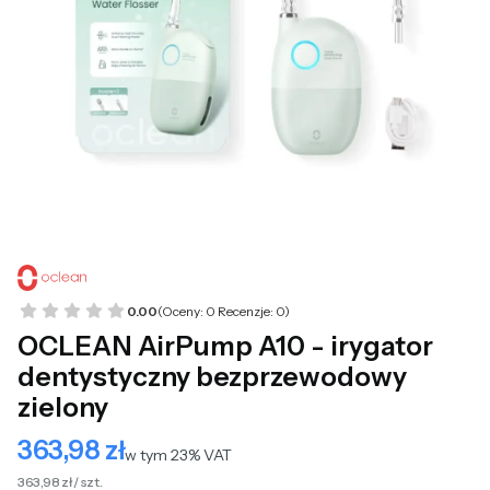
0.00
(Oceny: 0 Recenzje: 0)
OCLEAN AirPump A10 - irygator
dentystyczny bezprzewodowy
zielony
363,98 zł
Cena
w tym 23% VAT
w tym
23%
VAT
363,98 zł / szt.