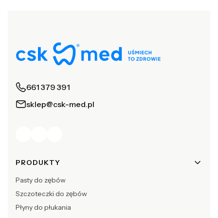
661 379 391
sklep@csk-med.pl
Linki w stopce
PRODUKTY
Pasty do zębów
Szczoteczki do zębów
Płyny do płukania