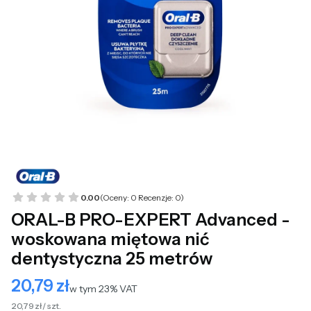
0.00
(Oceny: 0 Recenzje: 0)
ORAL-B PRO-EXPERT Advanced -
woskowana miętowa nić
dentystyczna 25 metrów
20,79 zł
Cena
w tym 23% VAT
w tym
23%
VAT
20,79 zł / szt.