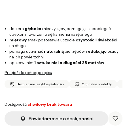
dociera
głęboko
między zęby, pomagając zapobiegać
ubytkom i tworzeniu się kamienia nazębnego
miętowy
smak pozostawia uczucie
czystości
i
świeżości
na długo
pomaga utrzymać
naturalną
biel zębów,
redukując
osady
na ich powierzchni
opakowanie:
1 sztuka nici o długości 25 metrów
Przejdź do pełnego opisu
Bezpieczne i szybkie płatności
Orginalne produkty
Dostępność:
chwilowy brak towaru
Powiadom mnie o dostępności