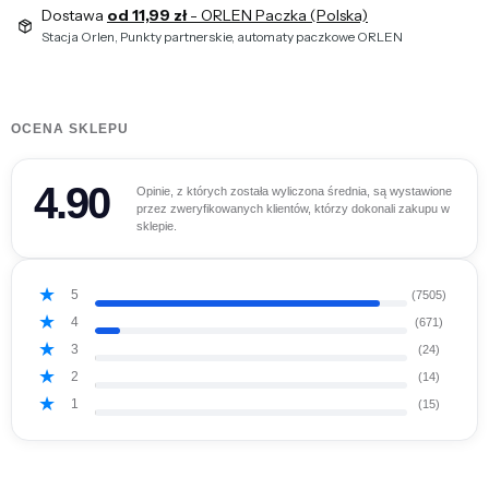
Dostawa
od 11,99 zł
- ORLEN Paczka (Polska)
Stacja Orlen, Punkty partnerskie, automaty paczkowe ORLEN
OCENA SKLEPU
4.90
Opinie, z których została wyliczona średnia, są wystawione
przez zweryfikowanych klientów, którzy dokonali zakupu w
sklepie.
5
(7505)
4
(671)
3
(24)
2
(14)
1
(15)