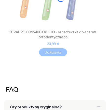
CURAPROX CS5460 ORTHO - szczoteczka do aparatu
ortodontycznego
Cena
23,99 zł
Do koszyka
FAQ
Czy produkty są oryginalne?