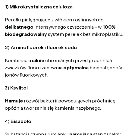
1) Mikrokrystaliczna celuloza
P
erełki pielęgnujące z włókien roślinnych do
delikatnego
intensywnego czyszczenia -
w
100%
biodegradowalny
system perełek bez
mikroplastiku
.
2) Aminofluorek i fluorek sodu
Kombinacja
silnie
chroniących przed próchnicą
związków fluoru zapewnia
optymalną
biodostępność
jonów fluorkowych.
3) Ksylitol
Hamuje
rozwój bakterii powodujących próchnicę i
opóźnia tworzenie się kamienia nazębnego.
4) Bisabolol
Substancja
czynna rumianku
hamująca
stan zapalny.