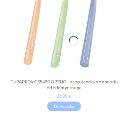
CURAPROX CS5460 ORTHO - szczoteczka do aparatu
ortodontycznego
Cena
23,99 zł
Do koszyka