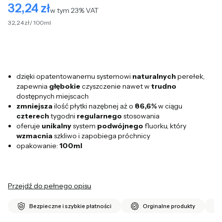
32,24 zł
Cena
w tym 23% VAT
w tym
23%
VAT
32,24 zł / 100ml
dzięki opatentowanemu systemowi
naturalnych
perełek,
zapewnia
głębokie
czyszczenie nawet w
trudno
dostępnych miejscach
zmniejsza
ilość płytki nazębnej aż o
86,6%
w ciągu
czterech
tygodni
regularnego
stosowania
oferuje
unikalny
system
podwójnego
fluorku, który
wzmacnia
szkliwo i zapobiega próchnicy
opakowanie:
100ml
Przejdź do pełnego opisu
Bezpieczne i szybkie płatności
Orginalne produkty