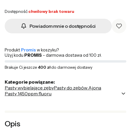
Dostępność:
chwilowy brak towaru
Powiadom mnie o dostępności
Produkt
Promis
w koszyku?
Użyj kodu
PROMIS
– darmowa dostawa od 100 zł.
Brakuje Ci jeszcze
400 zł
do darmowej dostawy
Kategorie powiązane:
Pasty wybielające zęby
Pasty do zębów Ajona
Pasty 1450ppm fluoru
Poka
Opis