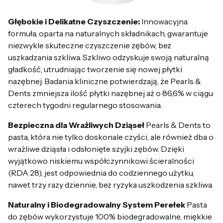
Głębokie i Delikatne Czyszczenie:
Innowacyjna
formuła, oparta na naturalnych składnikach, gwarantuje
niezwykle skuteczne czyszczenie zębów, bez
uszkadzania szkliwa. Szkliwo odzyskuje swoją naturalną
gładkość, utrudniając tworzenie się nowej płytki
nazębnej. Badania kliniczne potwierdzają, że Pearls &
Dents zmniejsza ilość płytki nazębnej aż o 86,6% w ciągu
czterech tygodni regularnego stosowania.
Bezpieczna dla Wrażliwych Dziąseł
Pearls & Dents to
pasta, która nie tylko doskonale czyści, ale również dba o
wrażliwe dziąsła i odsłonięte szyjki zębów. Dzięki
wyjątkowo niskiemu współczynnikowi ścieralności
(RDA 28), jest odpowiednia do codziennego użytku,
nawet trzy razy dziennie, bez ryzyka uszkodzenia szkliwa.
Naturalny i Biodegradowalny System Perełek
Pasta
do zębów wykorzystuje 100% biodegradowalne, miękkie