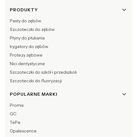
Linki w stopce
PRODUKTY
Pasty do zębów
Szczoteczki do zębów
Płyny do płukania
Irygatory do zębów
Protezy zębowe
Nici dentystyczne
Szczoteczki do szkół i przedszkoli
Szczoteczki do fluoryzacji
POPULARNE MARKI
Promis
GC
TePe
Opalescence