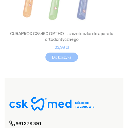
CURAPROX CS5460 ORTHO - szczoteczka do aparatu
ortodontycznego
Cena
23,99 zł
Do koszyka
661 379 391