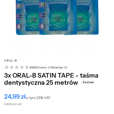
ORAL-B
0.00
(Oceny: 0 Recenzje: 0)
3x ORAL-B SATIN TAPE - taśma
dentystyczna 25 metrów
Zestaw
24,99 zł
Cena
w tym 23% VAT
w tym
23%
VAT
24,99 zł / szt.