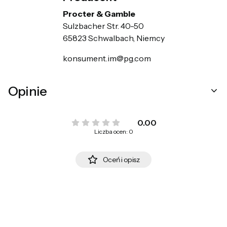
Procter & Gamble
Sulzbacher Str. 40-50
65823 Schwalbach, Niemcy
konsument.im@pg.com
Opinie
0.00
Liczba ocen: 0
Oceń i opisz