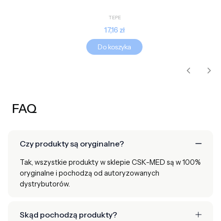
PRODUCENT
TEPE
Cena
17,16 zł
Do koszyka
FAQ
Czy produkty są oryginalne?
Tak, wszystkie produkty w sklepie CSK-MED są w 100%
oryginalne i pochodzą od autoryzowanych
dystrybutorów.
Skąd pochodzą produkty?