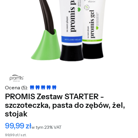
Ocena (5):
PROMIS Zestaw STARTER -
szczoteczka, pasta do zębów, żel,
stojak
99,99 zł
Cena
w tym 23% VAT
w tym
23%
VAT
99,99 zł / szt.