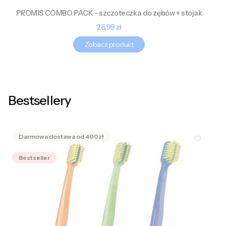
PROMIS COMBO PACK - szczoteczka do zębów + stojak
Cena
26,99 zł
Zobacz produkt
Bestsellery
Bestseller