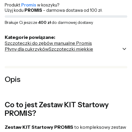
Produkt
Promis
w koszyku?
Użyj kodu
PROMIS
– darmowa dostawa od 100 zł.
Brakuje Ci jeszcze
400 zł
do darmowej dostawy
Kategorie powiązane:
Szczoteczki do zębów manualne Promis
Płyny dla cukrzyków
Szczoteczki miękkie
Poka
Opis
Co to jest Zestaw KIT Startowy
PROMIS?
Zestaw KIT Startowy PROMIS
to kompleksowy zestaw