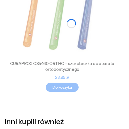
CURAPROX CS5460 ORTHO - szczoteczka do aparatu
ortodontycznego
Cena
23,99 zł
Do koszyka
Inni kupili również