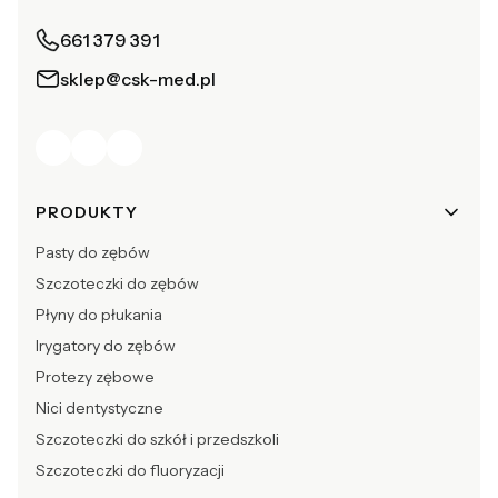
661 379 391
sklep@csk-med.pl
Linki w stopce
PRODUKTY
Pasty do zębów
Szczoteczki do zębów
Płyny do płukania
Irygatory do zębów
Protezy zębowe
Nici dentystyczne
Szczoteczki do szkół i przedszkoli
Szczoteczki do fluoryzacji