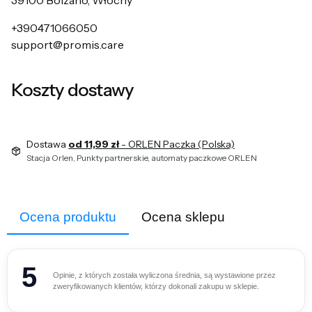
39100 Bolzano, Włochy
+390471066050
support@promis.care
Koszty dostawy
Dostawa
od 11,99 zł
- ORLEN Paczka (Polska)
Stacja Orlen, Punkty partnerskie, automaty paczkowe ORLEN
Ocena produktu
Ocena sklepu
5
Opinie, z których została wyliczona średnia, są wystawione przez
zweryfikowanych klientów, którzy dokonali zakupu w sklepie.