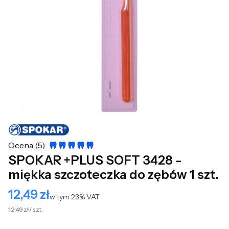
Ocena (5):
SPOKAR +PLUS SOFT 3428 -
miękka szczoteczka do zębów 1 szt.
12,49 zł
Cena
w tym 23% VAT
w tym
23%
VAT
12,49 zł / szt.