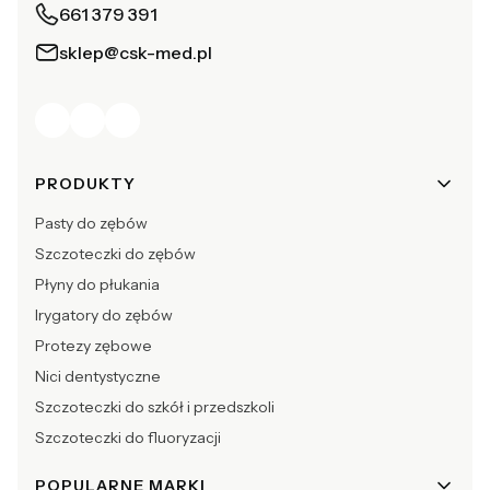
661 379 391
sklep@csk-med.pl
Linki w stopce
PRODUKTY
Pasty do zębów
Szczoteczki do zębów
Płyny do płukania
Irygatory do zębów
Protezy zębowe
Nici dentystyczne
Szczoteczki do szkół i przedszkoli
Szczoteczki do fluoryzacji
POPULARNE MARKI