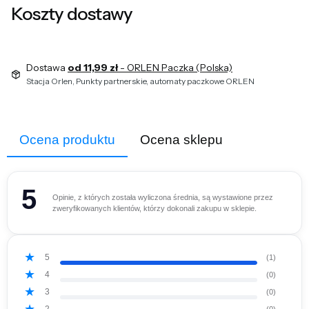
Koszty dostawy
Dostawa
od 11,99 zł
- ORLEN Paczka (Polska)
Stacja Orlen, Punkty partnerskie, automaty paczkowe ORLEN
Ocena produktu
Ocena sklepu
5
Opinie, z których została wyliczona średnia, są wystawione przez
zweryfikowanych klientów, którzy dokonali zakupu w sklepie.
5
(1)
4
(0)
3
(0)
2
(0)