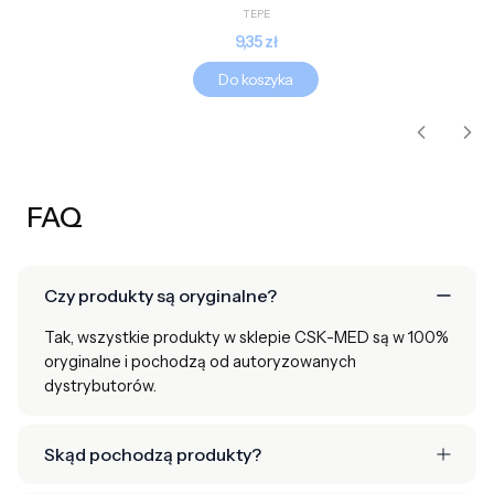
PRODUCENT
TEPE
Cena
9,35 zł
Do koszyka
FAQ
Czy produkty są oryginalne?
Tak, wszystkie produkty w sklepie CSK-MED są w 100%
oryginalne i pochodzą od autoryzowanych
dystrybutorów.
Skąd pochodzą produkty?