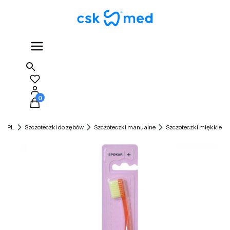
Produkty w koszyku: 0. Zobacz szczegóły
D.PL
Szczoteczki do zębów
Szczoteczki manualne
Szczoteczki miękkie