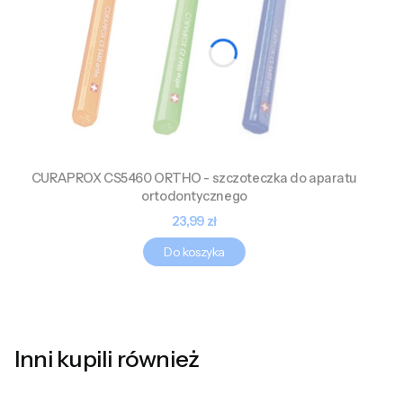
CURAPROX CS5460 ORTHO - szczoteczka do aparatu
ortodontycznego
Cena
23,99 zł
Do koszyka
Inni kupili również