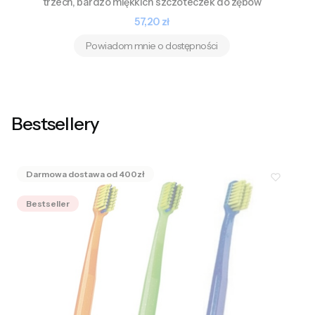
trzech, bardzo miękkich szczoteczek do zębów
Cena
57,20 zł
Powiadom mnie o dostępności
Bestsellery
Bestseller