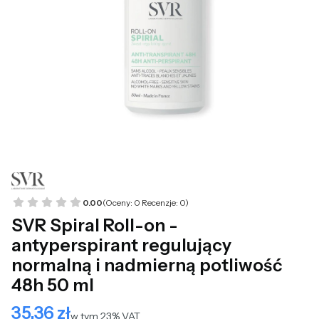
0.00
(Oceny: 0 Recenzje: 0)
SVR Spiral Roll-on -
antyperspirant regulujący
normalną i nadmierną potliwość
48h 50 ml
35,36 zł
Cena
w tym 23% VAT
w tym
23%
VAT