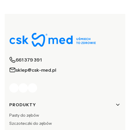
661 379 391
sklep@csk-med.pl
Linki w stopce
PRODUKTY
Pasty do zębów
Szczoteczki do zębów