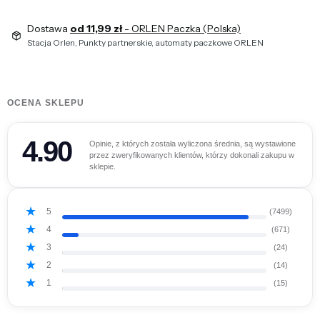
Dostawa
od 11,99 zł
- ORLEN Paczka (Polska)
Stacja Orlen, Punkty partnerskie, automaty paczkowe ORLEN
OCENA SKLEPU
4.90
Opinie, z których została wyliczona średnia, są wystawione
przez zweryfikowanych klientów, którzy dokonali zakupu w
sklepie.
5
(7499)
4
(671)
3
(24)
2
(14)
1
(15)