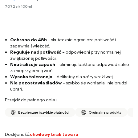
70,72 zł / 100ml
Ochrona do 48h
– skutecznie ogranicza potliwość i
zapewnia świeżość.
Reguluje nadpotliwość
– odpowiedni przy normalnej i
zwiększonej potliwości.
Neutralizuje zapach
– eliminuje bakterie odpowiedzialne
za nieprzyjemną woń.
Wysoka tolerancja
– delikatny dla skóry wrażliwej.
Nie pozostawia śladów
– szybko się wchłania i nie brudzi
ubrań.
Przejdź do pełnego opisu
Bezpieczne i szybkie płatności
Orginalne produkty
Dostępność:
chwilowy brak towaru