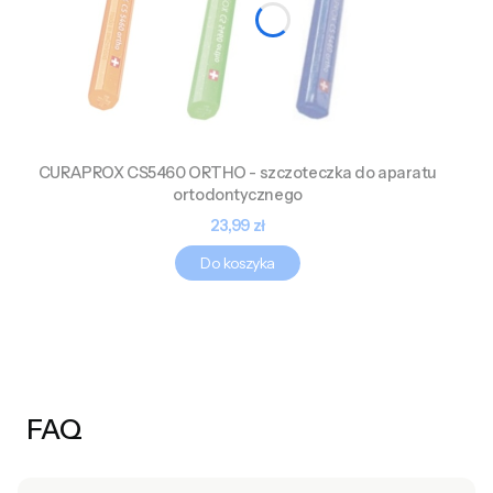
CURAPROX CS5460 ORTHO - szczoteczka do aparatu
ortodontycznego
Cena
23,99 zł
Do koszyka
FAQ