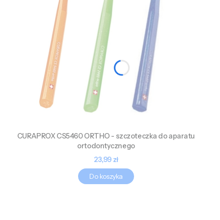
CURAPROX CS5460 ORTHO - szczoteczka do aparatu
ortodontycznego
Cena
23,99 zł
Do koszyka