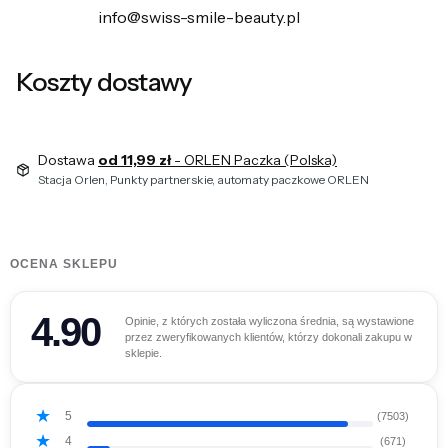
info@swiss-smile-beauty.pl
Koszty dostawy
Dostawa
od 11,99 zł
- ORLEN Paczka (Polska)
Stacja Orlen, Punkty partnerskie, automaty paczkowe ORLEN
OCENA SKLEPU
4.90
Opinie, z których została wyliczona średnia, są wystawione
przez zweryfikowanych klientów, którzy dokonali zakupu w
sklepie.
5
(7503)
4
(671)