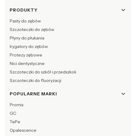
Linki w stopce
PRODUKTY
Pasty do zębów
Szczoteczki do zębów
Płyny do płukania
Irygatory do zębów
Protezy zębowe
Nici dentystyczne
Szczoteczki do szkół i przedszkoli
Szczoteczki do fluoryzacji
POPULARNE MARKI
Promis
GC
TePe
Opalescence