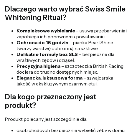
Dlaczego warto wybrać Swiss Smile
Whitening Ritual?
Kompleksowe wybielanie
– usuwa przebarwienia i
zapobiega ich ponownemu powstawaniu.
Ochrona do 16 godzin
– pianka Pearl Shine
tworzy warstwę ochronną na szkliwie.
Delikatne formuły bez SLS
– bezpieczne dla
wrażliwych zębów i dziąseł.
Precyzyjna higiena
– szczoteczka British Racing
dociera do trudno dostępnych miejsc.
Elegancka, luksusowa forma
– szwajcarska
jakość w ekskluzywnym czarnym etui.
Dla kogo przeznaczony jest
produkt?
Produkt polecany jest szczególnie dla:
osób chcących bezpiecznie wybielić zęby w domu