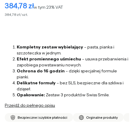
384,78 zł
Cena
w tym 23% VAT
w tym
23%
VAT
384,78 zł / szt.
Kompletny zestaw wybielający
– pasta, pianka i
szczoteczka w jednym.
Efekt promiennego uśmiechu
– usuwa przebarwienia i
zapobiega powstawaniu nowych.
Ochrona do 16 godzin
– dzięki specjalnej formule
pianki.
Delikatne formuły
– bez SLS, bezpieczne dla szkliwa i
dziąseł.
Opakowanie:
Zestaw 3 produktów Swiss Smile.
Przejdź do pełnego opisu
Bezpieczne i szybkie płatności
Orginalne produkty