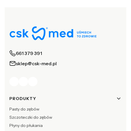
661 379 391
sklep@csk-med.pl
Linki w stopce
PRODUKTY
Pasty do zębów
Szczoteczki do zębów
Płyny do płukania