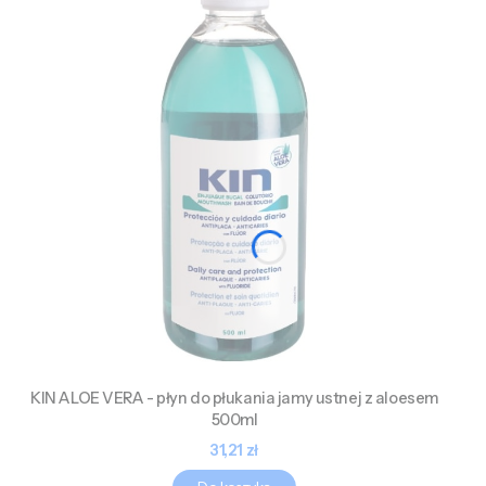
KIN ALOE VERA - płyn do płukania jamy ustnej z aloesem
500ml
Cena
31,21 zł