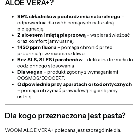
ALOE VERA+?
99% składników pochodzenia naturalnego
–
odpowiednia dla osób ceniących naturalną
pielęgnację.
Z aloesem i miętą pieprzową
– wspiera świeżość
oraz komfort jamy ustnej.
1450 ppm fluoru
– pomaga chronić przed
próchnicą i wzmacnia szkliwo.
Bez SLS, SLES i parabenów
– delikatna formuła do
codziennego stosowania.
Dla wegan
– produkt zgodny z wymaganiami
COSMOS/ECOCERT.
Odpowiednia przy aparatach ortodontycznych
– pomaga utrzymać prawidłową higienę jamy
ustnej.
Dla kogo przeznaczona jest pasta?
WOOM ALOE VERA+ polecana jest szczególnie dla: