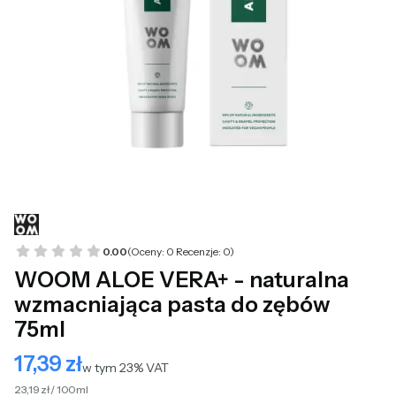
0.00
(Oceny: 0 Recenzje: 0)
WOOM ALOE VERA+ - naturalna
wzmacniająca pasta do zębów
75ml
17,39 zł
Cena
w tym 23% VAT
w tym
23%
VAT
23,19 zł / 100ml