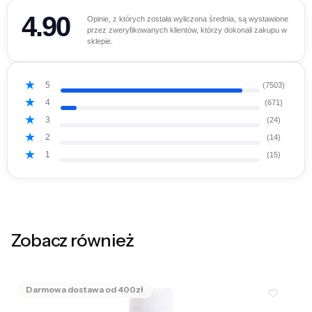
4.90
Opinie, z których została wyliczona średnia, są wystawione
przez zweryfikowanych klientów, którzy dokonali zakupu w
sklepie.
5
(7503)
4
(671)
3
(24)
2
(14)
1
(15)
Zobacz również