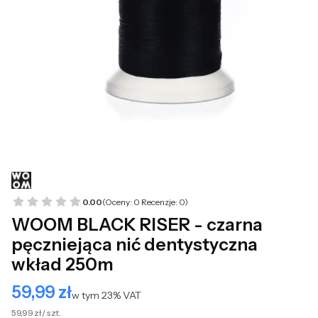
0.00
(Oceny: 0 Recenzje: 0)
WOOM BLACK RISER - czarna
pęczniejąca nić dentystyczna
wkład 250m
59,99 zł
Cena
w tym 23% VAT
w tym
23%
VAT
59,99 zł / szt.