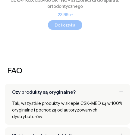
CURAPROX CS5460 ORTHO - szczoteczka do aparatu
ortodontycznego
Cena
23,99 zł
Do koszyka
FAQ
Czy produkty są oryginalne?
Tak, wszystkie produkty w sklepie CSK-MED są w 100%
oryginalne i pochodzą od autoryzowanych
dystrybutorów.