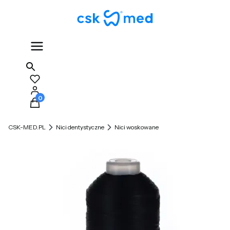
Produkty w koszyku: 0. Zobacz szczegóły
CSK-MED.PL
Nici dentystyczne
Nici woskowane