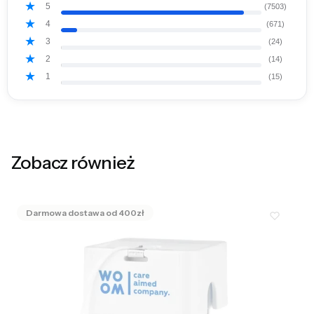
5
(7503)
4
(671)
3
(24)
2
(14)
1
(15)
Zobacz również