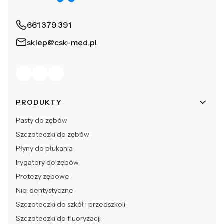
661 379 391
sklep@csk-med.pl
Linki w stopce
PRODUKTY
Pasty do zębów
Szczoteczki do zębów
Płyny do płukania
Irygatory do zębów
Protezy zębowe
Nici dentystyczne
Szczoteczki do szkół i przedszkoli
Szczoteczki do fluoryzacji