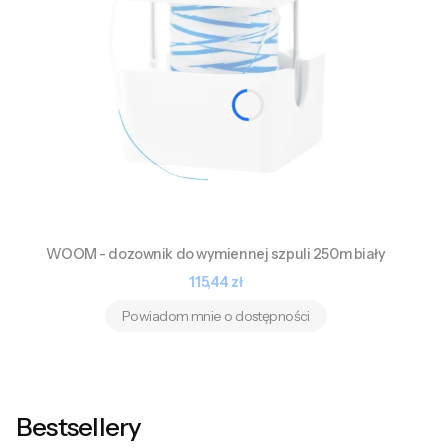
WOOM - dozownik do wymiennej szpuli 250m biały
Cena
115,44 zł
Powiadom mnie o dostępności
Bestsellery