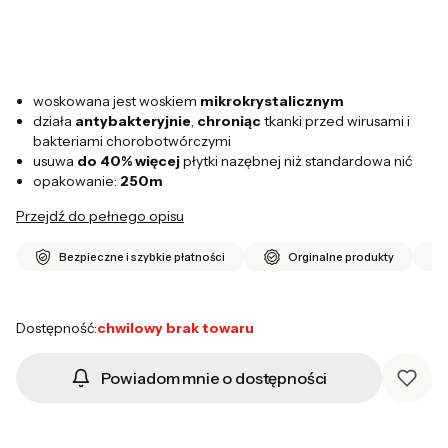
woskowana jest woskiem
mikrokrystalicznym
działa
antybakteryjnie
,
chroniąc
tkanki przed wirusami i
bakteriami chorobotwórczymi
usuwa
do 40% więcej
płytki nazębnej niż standardowa nić
opakowanie:
250m
Przejdź do pełnego opisu
Bezpieczne i szybkie płatności
Orginalne produkty
Dostępność:
chwilowy brak towaru
Powiadom mnie o dostępności