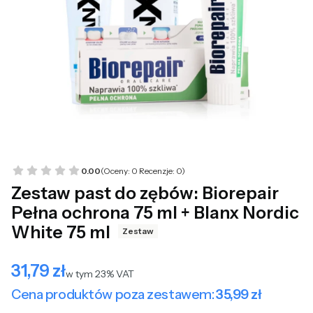
0.00
(Oceny: 0 Recenzje: 0)
Zestaw past do zębów: Biorepair
Pełna ochrona 75 ml + Blanx Nordic
White 75 ml
Zestaw
31,79 zł
Cena
w tym 23% VAT
w tym
23%
VAT
Cena produktów poza zestawem:
35,99 zł