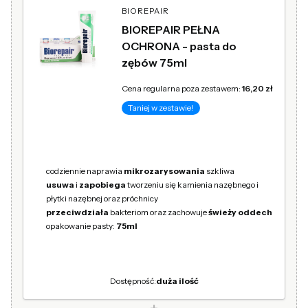
BIOREPAIR
BIOREPAIR PEŁNA
OCHRONA - pasta do
zębów 75ml
Cena regularna poza zestawem:
16,20 zł
Taniej w zestawie!
codziennie naprawia
mikrozarysowania
szkliwa
usuwa
i
zapobiega
tworzeniu się kamienia nazębnego i
płytki nazębnej oraz próchnicy
przeciwdziała
bakteriom oraz zachowuje
świeży oddech
opakowanie pasty:
75ml
Dostępność:
duża ilość