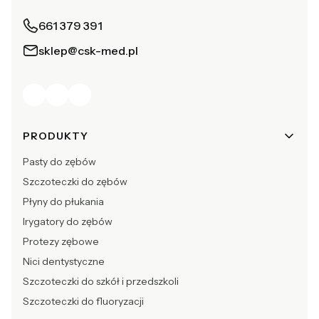
661 379 391
sklep@csk-med.pl
Linki w stopce
PRODUKTY
Pasty do zębów
Szczoteczki do zębów
Płyny do płukania
Irygatory do zębów
Protezy zębowe
Nici dentystyczne
Szczoteczki do szkół i przedszkoli
Szczoteczki do fluoryzacji