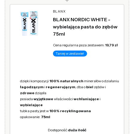
+
BLANX
BLANX NORDIC WHITE -
wybielająca pasta do zębów
75ml
Cena regularna poza zestawem:
19,79 zł
Taniej w zestawie!
dzięki kompozycji
100% naturalnych
minerałów o działaniu
łagodzącym
i
regenerującym
, dba o
biel
zębów i
zdrowe
dziąsła
posiada
wyjątkowe
właściwości
wchłaniające
i
wybielające
tubka pasty jest w
100% recyklingowana
opakowanie:
75ml
Dostępność:
duża ilość