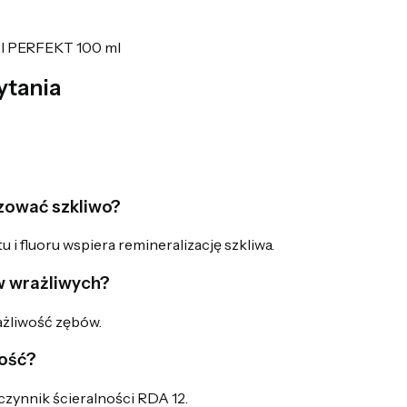
TI PERFEKT 100 ml
ytania
zować szkliwo?
 i fluoru wspiera remineralizację szkliwa.
w wrażliwych?
ażliwość zębów.
ność?
czynnik ścieralności RDA 12.