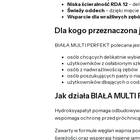
Niska ścieralność RDA 12
– del
Świeży oddech
– dzięki mięcie
Wsparcie dla wrażliwych zęb
Dla kogo przeznaczona j
BIAŁA MULTI PERFEKT polecana jest 
osób chcących delikatnie wybie
użytkowników z osłabionym sz
osób z nadwrażliwością zębów
osób poszukujących pasty o nisk
użytkowników dbających o cod
Jak działa BIAŁA MULT
Hydroksyapatyt pomaga odbudowywać s
wspomaga ochronę przed próchnicą o
Zawarty w formule węglan wapnia poma
świeżości oraz wspierają higienę jamy