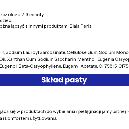
zez około 2-3 minuty
dzieci
ożna łączyć z innymi produktami Biała Perła
cerin, Sodium Lauroyl Sarcosinate, Cellulose Gum, Sodium Mon
Oil, Xanthan Gum, Sodium Saccharin, Menthol, Eugenia Caryop
 Eugenol, Beta-Caryophyllene, Eugenyl Acetate, Cl 75815, Cl7
ująca się w produktach do wybielania i pielęgnacji jamy ustnej
wa i komfortem użytkowania.