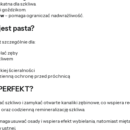
ikatna dla szkliwa.
 i goździkom.
ów
– pomaga ograniczać nadwrażliwość.
est pasta?
szczególnie dla:
lać zęby
kliwem
iej ścieralności
zienną ochronę przed próchnicą
I PERFEKT?
zkliwo i zamykać otwarte kanaliki zębinowe, co wspiera red
raz codzienną remineralizację szkliwa.
ga usuwać osady i wspiera efekt wybielania, natomiast mięta 
 ustnej.