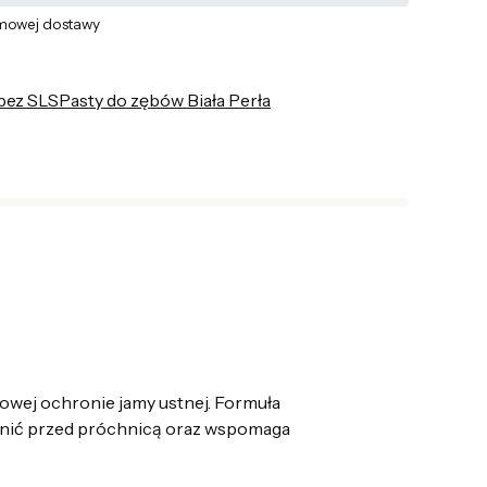
mowej dostawy
bez SLS
Pasty do zębów Biała Perła
owej ochronie jamy ustnej. Formuła
onić przed próchnicą oraz wspomaga