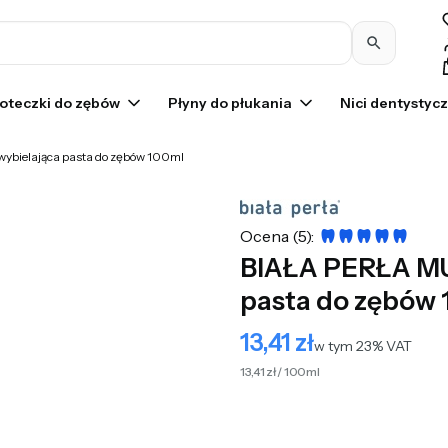
Pr
oteczki do zębów
Płyny do płukania
Nici dentystyc
ybielająca pasta do zębów 100ml
Ocena (5):
BIAŁA PERŁA MU
pasta do zębów
13,41 zł
Cena
w tym 23% VAT
w tym
23%
VAT
13,41 zł / 100ml