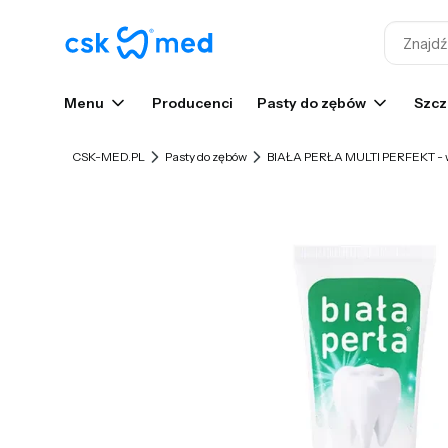
Menu
Producenci
Pasty do zębów
Szcz
CSK-MED.PL
Pasty do zębów
BIAŁA PERŁA MULTI PERFEKT - w