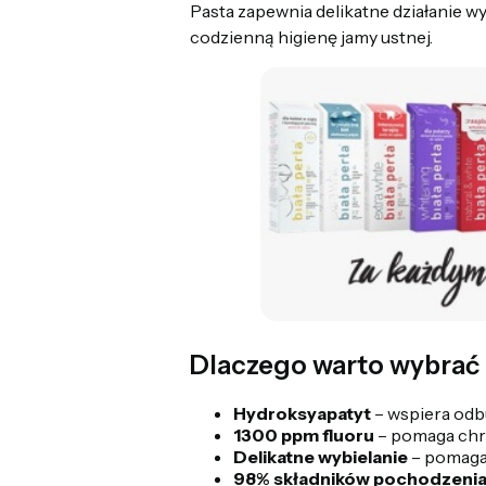
Pasta zapewnia delikatne działanie 
codzienną higienę jamy ustnej.
Dlaczego warto wybrać
Hydroksyapatyt
– wspiera odbu
1300 ppm fluoru
– pomaga chr
Delikatne wybielanie
– pomaga 
98% składników pochodzenia