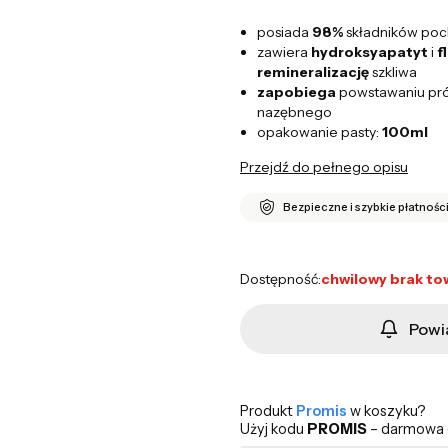
posiada
98%
składników po
zawiera
hydroksyapatyt
i
f
remineralizację
szkliwa
zapobiega
powstawaniu pró
nazębnego
opakowanie pasty:
100ml
Przejdź do pełnego opisu
Bezpieczne i szybkie płatnośc
Dostępność:
chwilowy brak to
Powi
Produkt
Promis
w koszyku?
Użyj kodu
PROMIS
– darmowa d