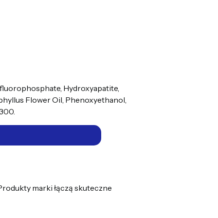
ofluorophosphate, Hydroxyapatite,
hyllus Flower Oil, Phenoxyethanol,
5300.
. Produkty marki łączą skuteczne