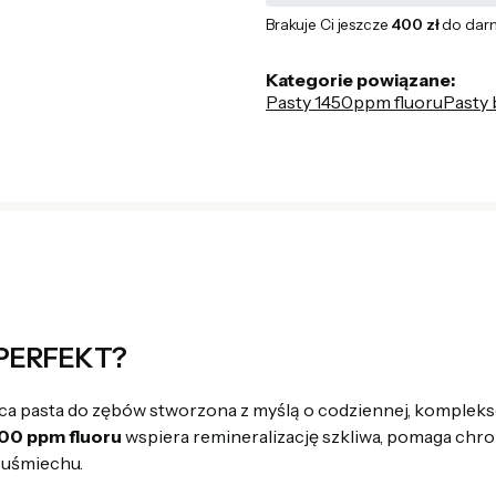
Brakuje Ci jeszcze
400 zł
do dar
Kategorie powiązane:
Pasty 1450ppm fluoru
Pasty 
I PERFEKT?
ca pasta do zębów stworzona z myślą o codziennej, kompleks
00 ppm fluoru
wspiera remineralizację szkliwa, pomaga chr
 uśmiechu.