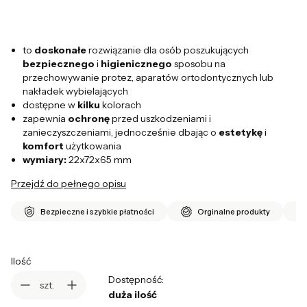
to
doskonałe
rozwiązanie dla osób poszukujących
bezpiecznego
i
higienicznego
sposobu na
przechowywanie protez, aparatów ortodontycznych lub
nakładek wybielających
dostępne w
kilku
kolorach
zapewnia
ochronę
przed uszkodzeniami i
zanieczyszczeniami, jednocześnie dbając o
estetykę
i
komfort
użytkowania
wymiary:
22x72x65 mm
Przejdź do pełnego opisu
Bezpieczne i szybkie płatności
Orginalne produkty
Ilość
Dostępność:
szt.
duża ilość