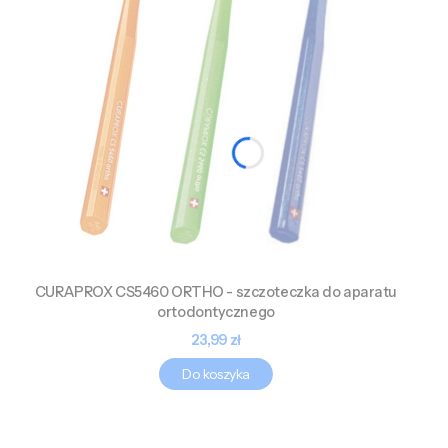
CURAPROX CS5460 ORTHO - szczoteczka do aparatu
ortodontycznego
Cena
23,99 zł
Do koszyka