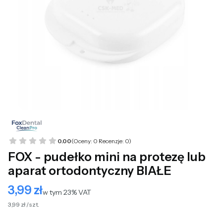
0.00
(Oceny: 0 Recenzje: 0)
FOX - pudełko mini na protezę lub
aparat ortodontyczny BIAŁE
3,99 zł
Cena
w tym 23% VAT
w tym
23%
VAT
3,99 zł / szt.