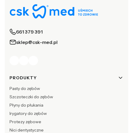
661 379 391
sklep@csk-med.pl
Linki w stopce
PRODUKTY
Pasty do zębów
Szczoteczki do zębów
Płyny do płukania
Irygatory do zębów
Protezy zębowe
Nici dentystyczne