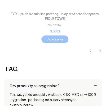
FOX - pudełko mini na protezę lub aparat ortodontyczny
FIOLETOWE
PRODUCENT
FOX DENTAL
Cena
3,99 zł
Do koszyka
FAQ
Czy produkty są oryginalne?
Tak, wszystkie produkty w sklepie CSK-MED są w 100%
oryginalne i pochodzą od autoryzowanych
dystrybutorów.