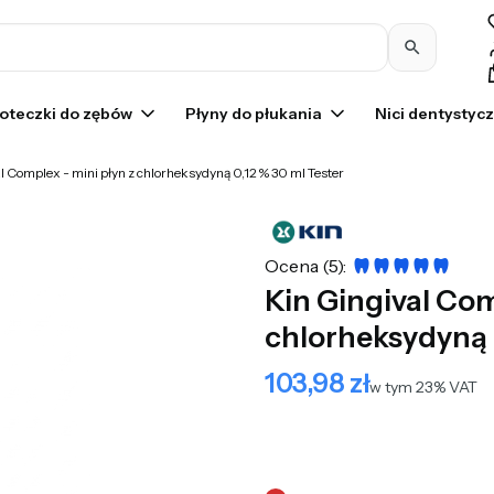
Pr
oteczki do zębów
Płyny do płukania
Nici dentystyc
l Complex - mini płyn z chlorheksydyną 0,12 % 30 ml Tester
Ocena (5):
Kin Gingival Com
chlorheksydyną 0
103,98 zł
Cena
w tym 23% VAT
w tym
23%
VAT