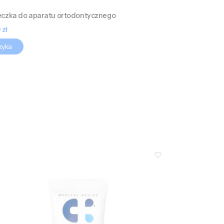
zka do aparatu ortodontycznego
a
 zł
zyka