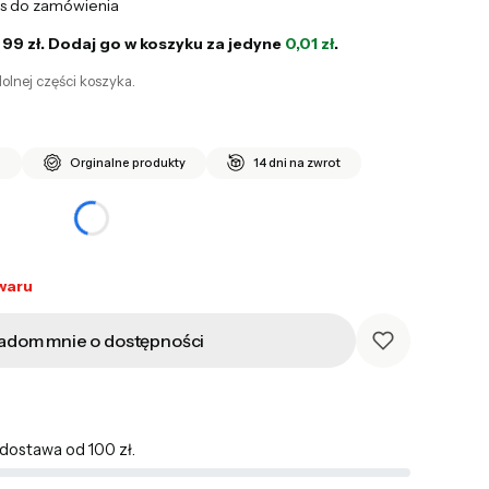
is do zamówienia
 99 zł. Dodaj go w koszyku za jedyne
0,01 zł
.
olnej części koszyka.
i
Orginalne produkty
14 dni na zwrot
waru
adom mnie o dostępności
ostawa od 100 zł.