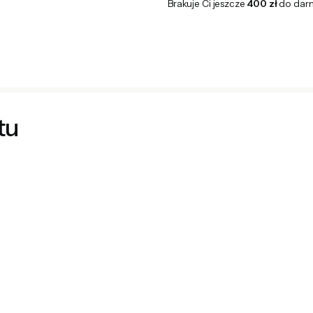
Brakuje Ci jeszcze
400 zł
do dar
tu