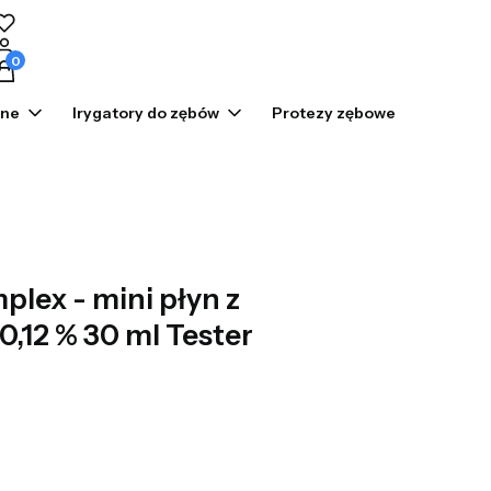
odukty w koszyku: 0. Zobacz szczegóły
zne
Irygatory do zębów
Protezy zębowe
Prom
plex - mini płyn z
,12 % 30 ml Tester