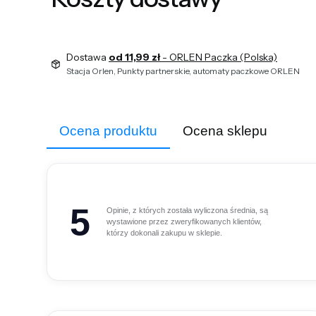
Dostawa
od 11,99 zł
- ORLEN Paczka (Polska)
Stacja Orlen, Punkty partnerskie, automaty paczkowe ORLEN
Ocena produktu
Ocena sklepu
5
Opinie, z których została wyliczona średnia, są
wystawione przez zweryfikowanych klientów,
którzy dokonali zakupu w sklepie.