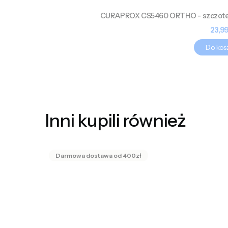
CURAPROX CS5460 ORTHO - szczotec
Cen
23,99
Do kos
Inni kupili również