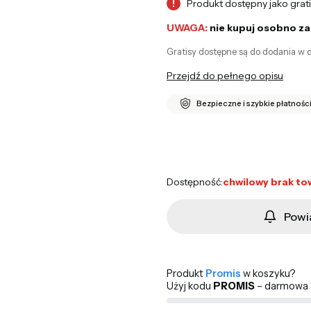
Produkt dostępny jako grat
!
UWAGA:
nie kupuj osobno za
Gratisy dostępne są do dodania w d
Przejdź do pełnego opisu
Bezpieczne i szybkie płatnośc
Produkt gratisowy
Opcjonalne
Dostępność:
chwilowy brak to
Powi
Produkt
Promis
w koszyku?
Użyj kodu
PROMIS
– darmowa d