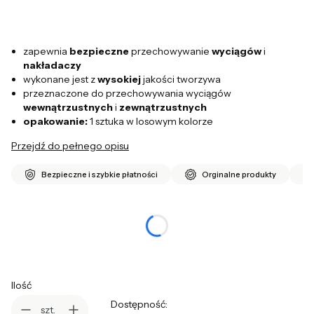
zapewnia
bezpieczne
przechowywanie
wyciągów
i
nakładaczy
wykonane jest z
wysokiej
jakości tworzywa
przeznaczone do przechowywania wyciągów
wewnątrzustnych
i
zewnątrzustnych
opakowanie:
1 sztuka w losowym kolorze
Przejdź do pełnego opisu
Bezpieczne i szybkie płatności
Orginalne produkty
*
Kolor
Wybierz
Ilość
Dostępność:
szt.