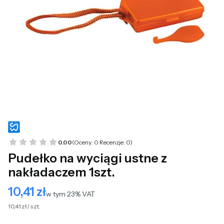
0.00
(Oceny: 0 Recenzje: 0)
Pudełko na wyciągi ustne z
nakładaczem 1szt.
10,41 zł
Cena
w tym 23% VAT
w tym
23%
VAT
10,41 zł / szt.