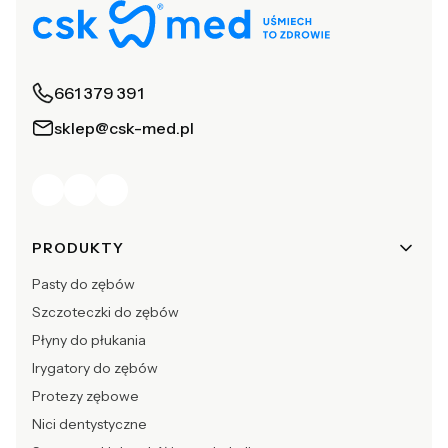
661 379 391
sklep@csk-med.pl
Linki w stopce
PRODUKTY
Pasty do zębów
Szczoteczki do zębów
Płyny do płukania
Irygatory do zębów
Protezy zębowe
Nici dentystyczne