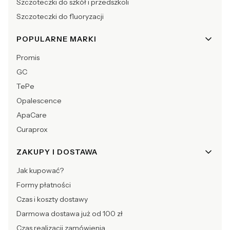
Szczoteczki do szkół i przedszkoli
Szczoteczki do fluoryzacji
POPULARNE MARKI
Promis
GC
TePe
Opalescence
ApaCare
Curaprox
ZAKUPY I DOSTAWA
Jak kupować?
Formy płatności
Czas i koszty dostawy
Darmowa dostawa już od 100 zł
Czas realizacji zamówienia